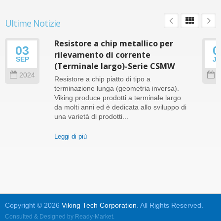
Ultime Notizie
Resistore a chip metallico per
03
0
rilevamento di corrente
SEP
J
(Terminale largo)-Serie CSMW
2024
2
Resistore a chip piatto di tipo a
terminazione lunga (geometria inversa).
Viking produce prodotti a terminale largo
da molti anni ed è dedicata allo sviluppo di
una varietà di prodotti...
Leggi di più
Copyright © 2026
Viking Tech Corporation
. All Rights Reserved.
Consulted & Designed by
Ready-Market
.