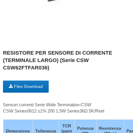
RESISTORE PER SENSORE DI CORRENTE
(TERMINALE LARGO) (Serie CSW
CSW62FTFAR036)
Files Download
Sensori correnti Serie Wide Termination-CSW
CSW Series0612 ±1% 200 1.5W Series36Ω 5K/Reel
TCR
Potenza
Resistenza
Dimensione
Tolleranza
(ppm
Pa