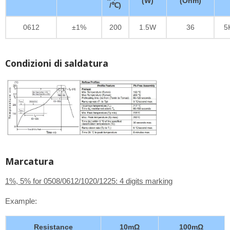
(W)
(Ohm)
/℃)
0612
±1%
200
1.5W
36
5
Condizioni di saldatura
Marcatura
1%, 5% for 0508/0612/1020/1225: 4 digits marking
Example:
Resistance
10mΩ
100mΩ