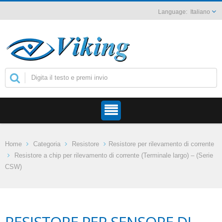
Italiano
Home
Categoria
Resistore
Resistore per rilevamento di corrente
Resistore a chip per rilevamento di corrente (Terminale largo) – (Serie
CSW)