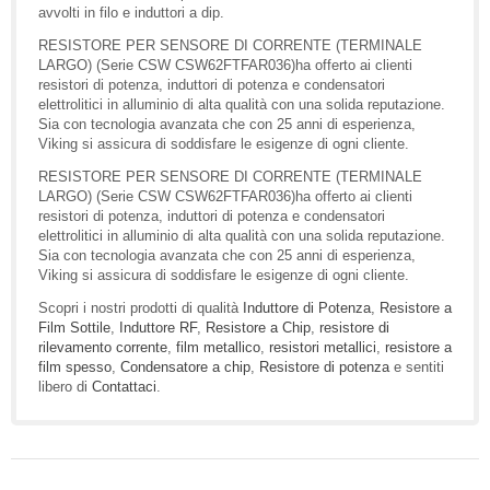
avvolti in filo e induttori a dip.
RESISTORE PER SENSORE DI CORRENTE (TERMINALE
LARGO) (Serie CSW CSW62FTFAR036)ha offerto ai clienti
resistori di potenza, induttori di potenza e condensatori
elettrolitici in alluminio di alta qualità con una solida reputazione.
Sia con tecnologia avanzata che con 25 anni di esperienza,
Viking si assicura di soddisfare le esigenze di ogni cliente.
RESISTORE PER SENSORE DI CORRENTE (TERMINALE
LARGO) (Serie CSW CSW62FTFAR036)ha offerto ai clienti
resistori di potenza, induttori di potenza e condensatori
elettrolitici in alluminio di alta qualità con una solida reputazione.
Sia con tecnologia avanzata che con 25 anni di esperienza,
Viking si assicura di soddisfare le esigenze di ogni cliente.
Scopri i nostri prodotti di qualità
Induttore di Potenza
,
Resistore a
Film Sottile
,
Induttore RF
,
Resistore a Chip
,
resistore di
rilevamento corrente
,
film metallico
,
resistori metallici
,
resistore a
film spesso
,
Condensatore a chip
,
Resistore di potenza
e sentiti
libero di
Contattaci
.