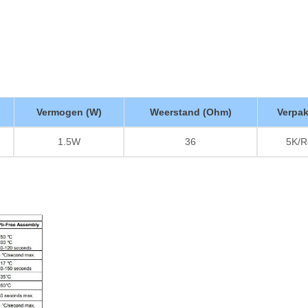
Vermogen (W)
Weerstand (Ohm)
Verpa
1.5W
36
5K/R