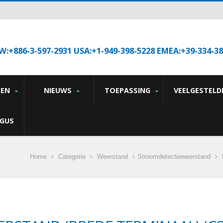
W:+886-3-597-2931 USA:+1-949-398-5228 EMEA:+39-334-3
TEN
NIEUWS
TOEPASSING
VEELGESTELD
GUS
Home
Categorie
Weerstand
Stroomdetectieweerstand