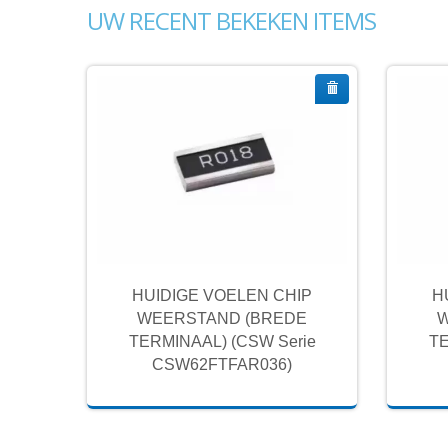
UW RECENT BEKEKEN ITEMS
IP
HUIDIGE VOELEN CHIP
H
E
WEERSTAND (BREDE
W
ie
TERMINAAL) (CSW Serie
TE
CSW62FTFAR036)