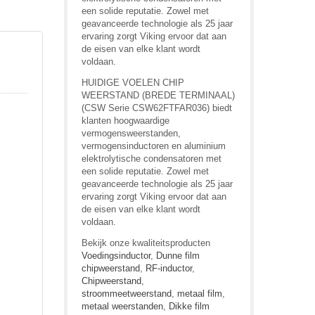
een solide reputatie. Zowel met
geavanceerde technologie als 25 jaar
ervaring zorgt Viking ervoor dat aan
de eisen van elke klant wordt
voldaan.
HUIDIGE VOELEN CHIP
WEERSTAND (BREDE TERMINAAL)
(CSW Serie CSW62FTFAR036) biedt
klanten hoogwaardige
vermogensweerstanden,
vermogensinductoren en aluminium
elektrolytische condensatoren met
een solide reputatie. Zowel met
geavanceerde technologie als 25 jaar
ervaring zorgt Viking ervoor dat aan
de eisen van elke klant wordt
voldaan.
Bekijk onze kwaliteitsproducten
Voedingsinductor
,
Dunne film
chipweerstand
,
RF-inductor
,
Chipweerstand
,
stroommeetweerstand
,
metaal film
,
metaal weerstanden
,
Dikke film