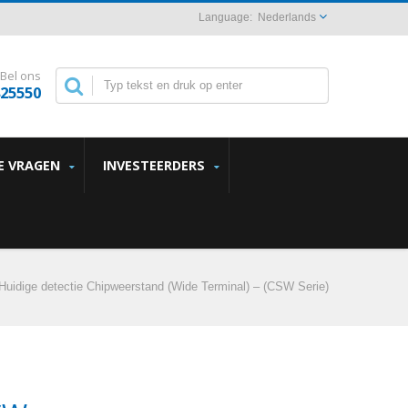
Nederlands
Bel ons
825550
E VRAGEN
INVESTEERDERS
Huidige detectie Chipweerstand (Wide Terminal) – (CSW Serie)