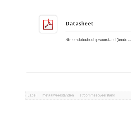
Datasheet
Stroomdetectiechipweerstand (brede aa
Label
metaalweerstanden
stroommeetweerstand