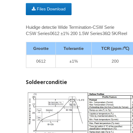
Files Download
Huidige detectie Wide Termination-CSW Serie
CSW Series0612 ±1% 200 1.5W Series36Ω 5K/Reel
Grootte
Tolerantie
TCR (ppm /℃)
0612
±1%
200
Soldeerconditie