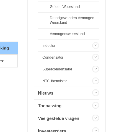
Gelode Weerstand
Draadgewonden Vermogen
Weerstand
Vermogensweerstand
Inductor
kking
Condensator
eel
Supercondensator
NTC-thermistor
Nieuws
Toepassing
Veelgestelde vragen
Investeerders