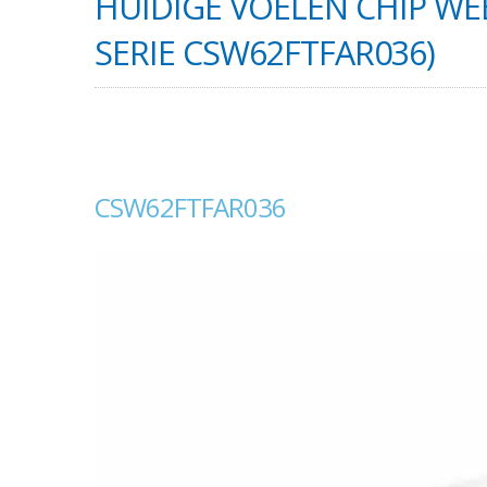
HUIDIGE VOELEN CHIP WE
SERIE CSW62FTFAR036)
CSW62FTFAR036