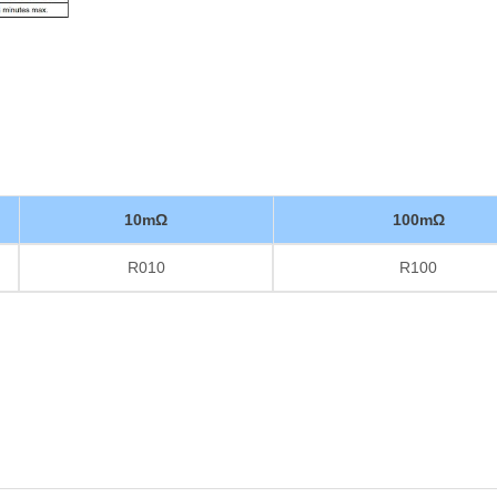
10mΩ
100mΩ
R010
R100
Dikke film Weerstand