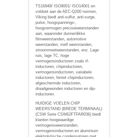
TS16949/ ISO9001/ ISO14001 en
voldoet aan de AEC-Q200 normen,
Viking biedt anti-sulfur, anti-surge,
pulse, hoogspannings-,
hoogvermogen precisieweerstanden
aan, waaronder dunne/dikke
filmweerstanden, automotive
weerstanden, melf weerstanden,
stroommeetweerstanden, enz. Lage
ruis, lage TC, hoge
vermogensinductoren zoals rf-
inductoren, chipinductoren,
vermogensinductoren, variabele
inductoren, ferriet chipinductoren,
afgeschermde inductoren,
draadgewonden inductoren en dip-
inductoren.
HUIDIGE VOELEN CHIP
WEERSTAND (BREDE TERMINAAL)
(CSW Serie CSW62FTFAR036) biedt
klanten hoogwaardige
vermogensweerstanden,
vermogensinductoren en aluminium
elektrolytische condensatoren met