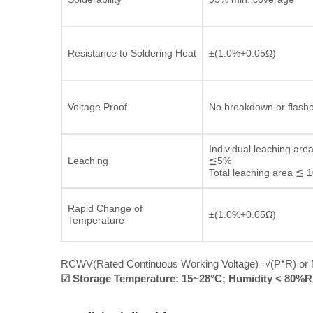
Resistance to Soldering Heat
±(1.0%+0.05Ω)
Voltage Proof
No breakdown or flash
Individual leaching are
Leaching
≦5%
Total leaching area ≦ 
Rapid Change of
±(1.0%+0.05Ω)
Temperature
RCWV(Rated Continuous Working Voltage)=√(P*R) or Ma
☑ Storage Temperature: 15~28°C; Humidity < 80%