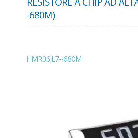
RESISTORE A CHIP AD ALT
-680M)
HMR06JL7--680M