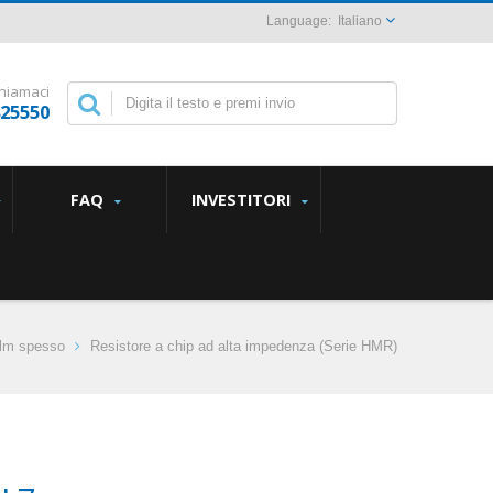
Italiano
hiamaci
825550
FAQ
INVESTITORI
ilm spesso
Resistore a chip ad alta impedenza (Serie HMR)