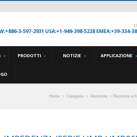
C
W:+886-3-597-2931 USA:+1-949-398-5228 EMEA:+39-334-3
G
PRODOTTI
NOTIZIE
APPLICAZIONE
OGO
Home
Categoria
Resistore
Resistore a f