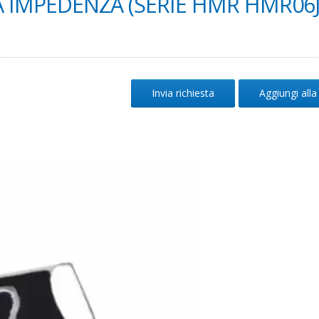
A IMPEDENZA (SERIE HMR HMR06J
Invia richiesta
Aggiungi alla 