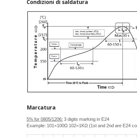
Condizioni di saldatura
Marcatura
5% for 0805/1206:
3 digits marking in E24
Example: 101=100Ω 102=1KΩ (1st and 2nd are E24 code 