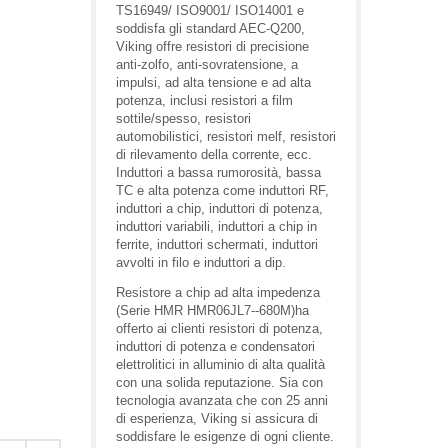
TS16949/ ISO9001/ ISO14001 e
soddisfa gli standard AEC-Q200,
Viking offre resistori di precisione
anti-zolfo, anti-sovratensione, a
impulsi, ad alta tensione e ad alta
potenza, inclusi resistori a film
sottile/spesso, resistori
automobilistici, resistori melf, resistori
di rilevamento della corrente, ecc.
Induttori a bassa rumorosità, bassa
TC e alta potenza come induttori RF,
induttori a chip, induttori di potenza,
induttori variabili, induttori a chip in
ferrite, induttori schermati, induttori
avvolti in filo e induttori a dip.
Resistore a chip ad alta impedenza
(Serie HMR HMR06JL7--680M)ha
offerto ai clienti resistori di potenza,
induttori di potenza e condensatori
elettrolitici in alluminio di alta qualità
con una solida reputazione. Sia con
tecnologia avanzata che con 25 anni
di esperienza, Viking si assicura di
soddisfare le esigenze di ogni cliente.