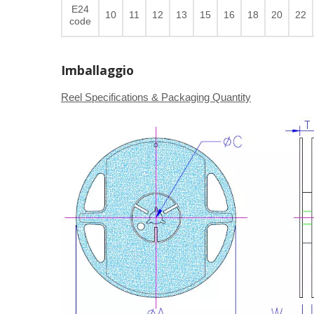
E24
10
11
12
13
15
16
18
20
22
code
Imballaggio
Reel Specifications & Packaging Quantity