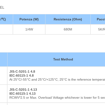
EEL
 /℃)
Potenza (W)
Resistenza (Ohm)
Pacc
1/4W
680M
5K/
Test Method
JIS-C-5201-1 4.8
IEC-60115-1 4.8
At 25°C/-55°C and 25°C/+125°C, 25°C is the reference tempera
JIS-C-5201-1 4.13
IEC-60115-1 4.13
RCWV*2.5 or Max. Overload Voltage whichever is lower for 5 s