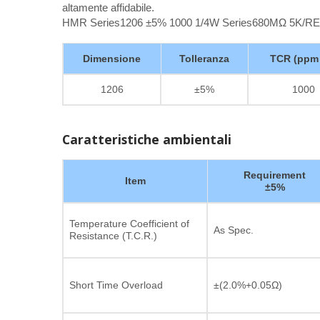
altamente affidabile.
HMR Series1206 ±5% 1000 1/4W Series680MΩ 5K/R
Dimensione
Tolleranza
TCR (ppm
1206
±5%
1000
Caratteristiche ambientali
Requirement
Item
±5%
Temperature Coefficient of
As Spec.
Resistance (T.C.R.)
Short Time Overload
±(2.0%+0.05Ω)