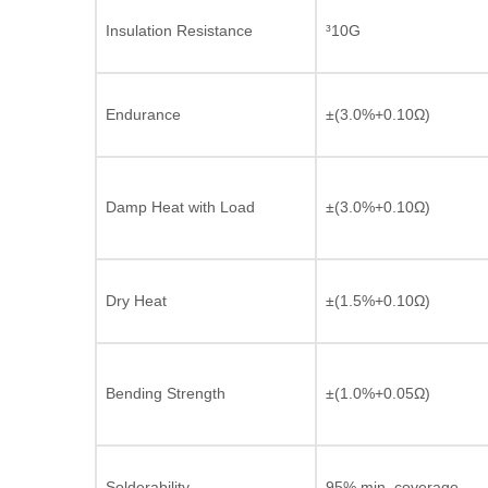
Insulation Resistance
³10G
Endurance
±(3.0%+0.10Ω)
Damp Heat with Load
±(3.0%+0.10Ω)
Dry Heat
±(1.5%+0.10Ω)
Bending Strength
±(1.0%+0.05Ω)
Solderability
95% min. coverage