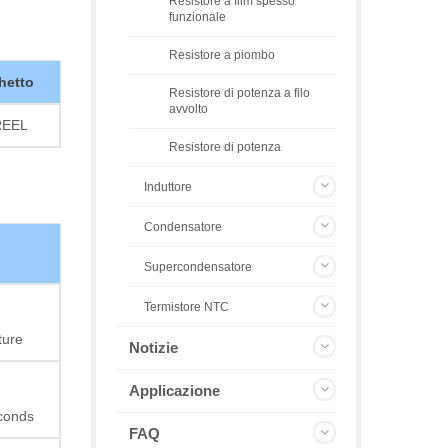
Resistore a film spesso
funzionale
Resistore a piombo
hetto
Resistore di potenza a filo
avvolto
REEL
Resistore di potenza
Induttore
Condensatore
Supercondensatore
Termistore NTC
ture
Notizie
Applicazione
econds
FAQ