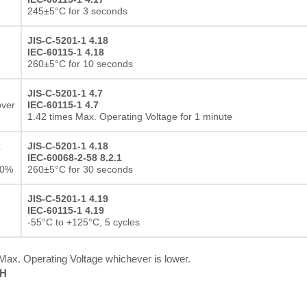
245±5°C for 3 seconds
Resistore a film spesso
JIS-C-5201-1 4.18
IEC-60115-1 4.18
260±5°C for 10 seconds
JIS-C-5201-1 4.7
over
IEC-60115-1 4.7
1.42 times Max. Operating Voltage for 1 minute
a
JIS-C-5201-1 4.18
IEC-60068-2-58 8.2.1
10%
260±5°C for 30 seconds
JIS-C-5201-1 4.19
IEC-60115-1 4.19
-55°C to +125°C, 5 cycles
x. Operating Voltage whichever is lower.
RH