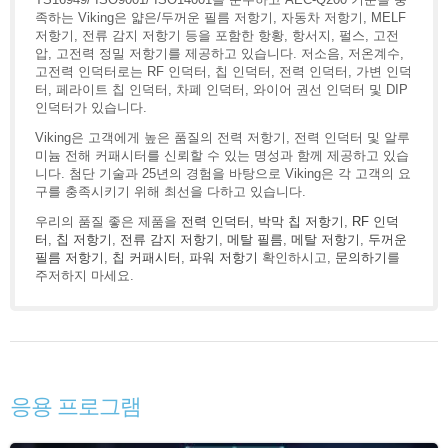
족하는 Viking은 얇은/두꺼운 필름 저항기, 자동차 저항기, MELF
저항기, 전류 감지 저항기 등을 포함한 항황, 항서지, 펄스, 고전
압, 고전력 정밀 저항기를 제공하고 있습니다. 저소음, 저온계수,
고전력 인덕터로는 RF 인덕터, 칩 인덕터, 전력 인덕터, 가변 인덕
터, 페라이트 칩 인덕터, 차폐 인덕터, 와이어 권선 인덕터 및 DIP
인덕터가 있습니다.
Viking은 고객에게 높은 품질의 전력 저항기, 전력 인덕터 및 알루
미늄 전해 커패시터를 신뢰할 수 있는 명성과 함께 제공하고 있습
니다. 첨단 기술과 25년의 경험을 바탕으로 Viking은 각 고객의 요
구를 충족시키기 위해 최선을 다하고 있습니다.
우리의 품질 좋은 제품을
전력 인덕터
,
박막 칩 저항기
,
RF 인덕
터
,
칩 저항기
,
전류 감지 저항기
,
메탈 필름
,
메탈 저항기
,
두꺼운
필름 저항기
,
칩 커패시터
,
파워 저항기
확인하시고,
문의하기
를
주저하지 마세요.
응용 프로그램