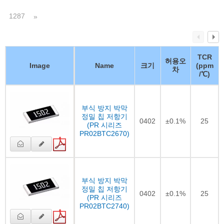
1287
»
TCR
허용오
Image
Name
크기
(ppm
차
/℃)
부식 방지 박막
정밀 칩 저항기
0402
±0.1%
25
(PR 시리즈
PR02BTC2670)
부식 방지 박막
정밀 칩 저항기
0402
±0.1%
25
(PR 시리즈
PR02BTC2740)