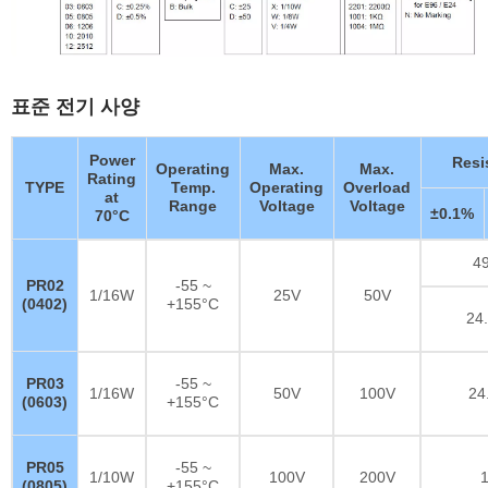
표준 전기 사양
Power
Resi
Operating
Max.
Max.
Rating
TYPE
Temp.
Operating
Overload
at
Range
Voltage
Voltage
±0.1%
70°C
4
PR02
-55 ~
1/16W
25V
50V
(0402)
+155°C
24
PR03
-55 ~
1/16W
50V
100V
24
(0603)
+155°C
PR05
-55 ~
1/10W
100V
200V
(0805)
+155°C