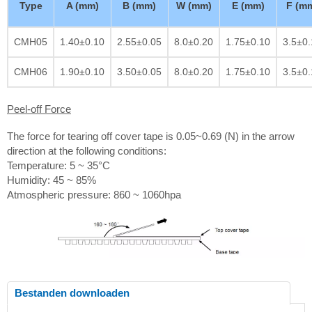
Type
A (mm)
B (mm)
W (mm)
E (mm)
F (m
CMH05
1.40±0.10
2.55±0.05
8.0±0.20
1.75±0.10
3.5±0.
CMH06
1.90±0.10
3.50±0.05
8.0±0.20
1.75±0.10
3.5±0.
Peel-off Force
The force for tearing off cover tape is 0.05~0.69 (N) in the arrow
direction at the following conditions:
Temperature: 5 ~ 35°C
Humidity: 45 ~ 85%
Atmospheric pressure: 860 ~ 1060hpa
Bestanden downloaden