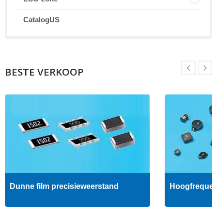
CatalogUS
BESTE VERKOOP
Dunne film precisieweerstand
Hoogfrequent