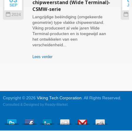
chipweerstand (Wide Terminal)-
SEP
J
CSMW-serie
2024
2
Langzijdige beëindiging (omgekeerde
geometrie) type vlakke chipweerstand.
Viking produceert al vele jaren Wide
Terminal-producten en is toegewijd aan
het ontwikkelen van een
verscheidenheid...
Lees verder
Copyright © 2026
Viking Tech Corporation
. All Rights Reserved.
Consulted & Designed by
Ready-Market
.