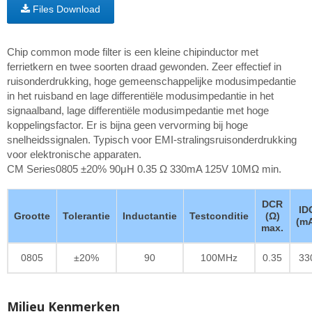
Files Download
Chip common mode filter is een kleine chipinductor met
ferrietkern en twee soorten draad gewonden. Zeer effectief in
ruisonderdrukking, hoge gemeenschappelijke modusimpedantie
in het ruisband en lage differentiële modusimpedantie in het
signaalband, lage differentiële modusimpedantie met hoge
koppelingsfactor. Er is bijna geen vervorming bij hoge
snelheidssignalen. Typisch voor EMI-stralingsruisonderdrukking
voor elektronische apparaten.
CM Series0805 ±20% 90μH 0.35 Ω 330mA 125V 10MΩ min.
DCR
ID
Grootte
Tolerantie
Inductantie
Testconditie
(Ω)
(m
max.
0805
±20%
90
100MHz
0.35
33
Milieu Kenmerken