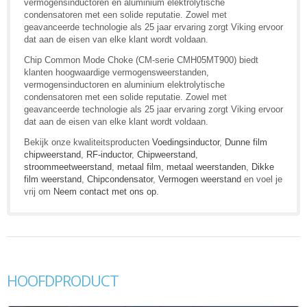
vermogensinductoren en aluminium elektrolytische
condensatoren met een solide reputatie. Zowel met
geavanceerde technologie als 25 jaar ervaring zorgt Viking ervoor
dat aan de eisen van elke klant wordt voldaan.
Chip Common Mode Choke (CM-serie CMH05MT900) biedt
klanten hoogwaardige vermogensweerstanden,
vermogensinductoren en aluminium elektrolytische
condensatoren met een solide reputatie. Zowel met
geavanceerde technologie als 25 jaar ervaring zorgt Viking ervoor
dat aan de eisen van elke klant wordt voldaan.
Bekijk onze kwaliteitsproducten
Voedingsinductor
,
Dunne film
chipweerstand
,
RF-inductor
,
Chipweerstand
,
stroommeetweerstand
,
metaal film
,
metaal weerstanden
,
Dikke
film weerstand
,
Chipcondensator
,
Vermogen weerstand
en voel je
vrij om
Neem contact met ons op
.
HOOFDPRODUCT