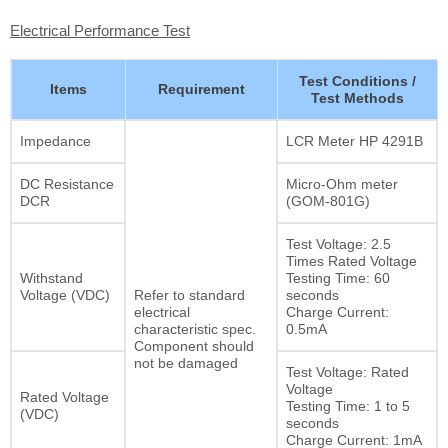
Electrical Performance Test
Test Conditions /
Items
Requirement
Test Methods
Impedance
LCR Meter HP 4291B
DC Resistance
Micro-Ohm meter
DCR
(GOM-801G)
Test Voltage: 2.5
Times Rated Voltage
Withstand
Testing Time: 60
Voltage (VDC)
Refer to standard
seconds
electrical
Charge Current:
characteristic spec.
0.5mA
Component should
not be damaged
Test Voltage: Rated
Voltage
Rated Voltage
Testing Time: 1 to 5
(VDC)
seconds
Charge Current: 1mA