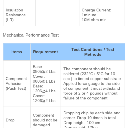
Insulation
Charge Current:
Resistance
1minute
(I.R)
10M ohm min.
Mechanical Performance Test
Test Conditions / Test
Items
Requirement
Methods
Base:
The component should be
0805≧2 Lbs
soldered (232°C± 5°C for 10
Cover:
Component
sec.) to tinned copper substrate
0805≧1 Lbs
Adhesion
Applied force gauge to the side
Base:
(Push Test)
of component It must withstand
1206≧4 Lbs
force of 2 or 4 pounds without
Cover:
failure of the component.
1206≧2 Lbs
Dropping chip by each side and
Component
corner. Drop 10 times in total
Drop
should not be
Drop height: 100 cm
damaged
Drop weight: 125 g