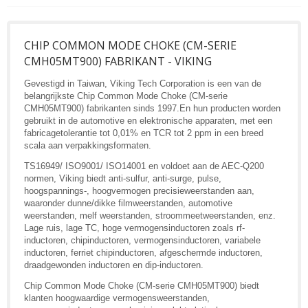
CHIP COMMON MODE CHOKE (CM-SERIE
CMH05MT900) FABRIKANT - VIKING
Gevestigd in Taiwan, Viking Tech Corporation is een van de
belangrijkste Chip Common Mode Choke (CM-serie
CMH05MT900) fabrikanten sinds 1997.En hun producten worden
gebruikt in de automotive en elektronische apparaten, met een
fabricagetolerantie tot 0,01% en TCR tot 2 ppm in een breed
scala aan verpakkingsformaten.
TS16949/ ISO9001/ ISO14001 en voldoet aan de AEC-Q200
normen, Viking biedt anti-sulfur, anti-surge, pulse,
hoogspannings-, hoogvermogen precisieweerstanden aan,
waaronder dunne/dikke filmweerstanden, automotive
weerstanden, melf weerstanden, stroommeetweerstanden, enz.
Lage ruis, lage TC, hoge vermogensinductoren zoals rf-
inductoren, chipinductoren, vermogensinductoren, variabele
inductoren, ferriet chipinductoren, afgeschermde inductoren,
draadgewonden inductoren en dip-inductoren.
Chip Common Mode Choke (CM-serie CMH05MT900) biedt
klanten hoogwaardige vermogensweerstanden,