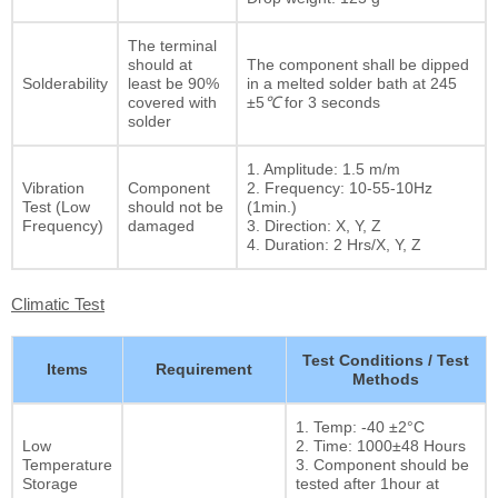
The terminal
should at
The component shall be dipped
Solderability
least be 90%
in a melted solder bath at 245
covered with
±5
℃
for 3 seconds
solder
1. Amplitude: 1.5 m/m
Vibration
Component
2. Frequency: 10-55-10Hz
Test (Low
should not be
(1min.)
Frequency)
damaged
3. Direction: X, Y, Z
4. Duration: 2 Hrs/X, Y, Z
Climatic Test
Test Conditions / Test
Items
Requirement
Methods
1. Temp: -40 ±2°C
Low
2. Time: 1000±48 Hours
Temperature
3. Component should be
Storage
tested after 1hour at