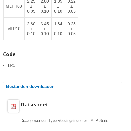
2.25
2.80
1.35
0.22
MLPH08
±
±
±
±
0.05
0.10
0.10
0.05
2.80
3.45
1.34
0.23
MLP10
±
±
±
±
0.10
0.10
0.10
0.05
Code
1R5
Bestanden downloaden
Datasheet
Draadgewonden Type Voedingsinductor - MLP Serie