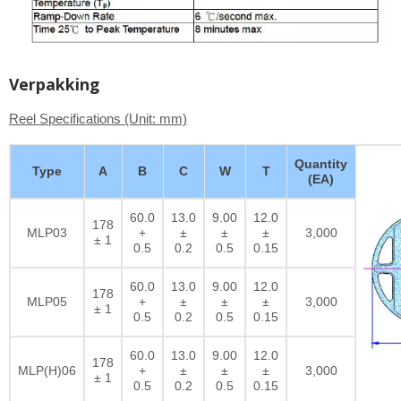
Verpakking
Reel Specifications (Unit: mm)
Quantity
Type
A
B
C
W
T
(EA)
60.0
13.0
9.00
12.0
178
MLP03
+
±
±
±
3,000
± 1
0.5
0.2
0.5
0.15
60.0
13.0
9.00
12.0
178
MLP05
+
±
±
±
3,000
± 1
0.5
0.2
0.5
0.15
60.0
13.0
9.00
12.0
178
MLP(H)06
+
±
±
±
3,000
± 1
0.5
0.2
0.5
0.15