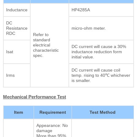
Inductance
HP4285A
DC
Resistance
micro-ohm meter.
RDC
Refer to
standard
electrical
DC current will cause a 30%
characteristic
Isat
inductance reduction form
spec.
initial value.
DC current will cause coil
Irms
temp. rising to 40℃ whichever
is smaller.
Mechanical Performance Test
Item
Requirement
Test Method
Appearance: No
damage
More than 95%