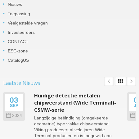
Nieuws
Toepassing
Veelgestelde vragen
Investeerders
CONTACT
ESG-zone
CatalogUS
Laatste Nieuws
Huidige detectie metalen
03
0
chipweerstand (Wide Terminal)-
SEP
J
CSMW-serie
2024
2
Langzijdige beëindiging (omgekeerde
geometrie) type vlakke chipweerstand.
Viking produceert al vele jaren Wide
Terminal-producten en is toegewijd aan