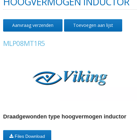
HOOGVERMOGEN INDUCTOR
Aanvraag verzenden
Toevoegen aan lijst
MLP08MT1R5
Draadgewonden type hoogvermogen inductor
Files Download