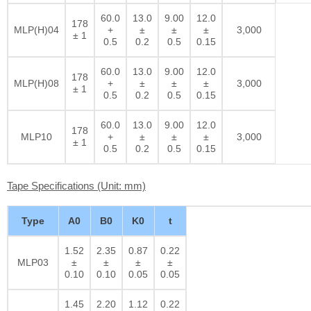
60.0
13.0
9.00
12.0
178
MLP(H)04
+
±
±
±
3,000
± 1
0.5
0.2
0.5
0.15
60.0
13.0
9.00
12.0
178
MLP(H)08
+
±
±
±
3,000
± 1
0.5
0.2
0.5
0.15
60.0
13.0
9.00
12.0
178
MLP10
+
±
±
±
3,000
± 1
0.5
0.2
0.5
0.15
Tape Specifications (Unit: mm)
Type
A0
B0
K0
t
1.52
2.35
0.87
0.22
MLP03
±
±
±
±
0.10
0.10
0.05
0.05
1.45
2.20
1.12
0.22