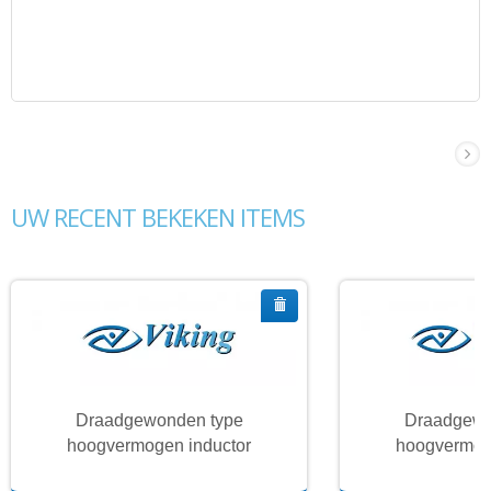
UW RECENT BEKEKEN ITEMS
Draadgewonden type
Draadgewo
hoogvermogen inductor
hoogvermog