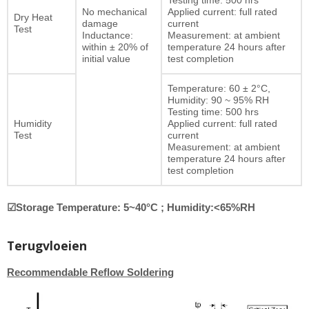
Testing time: 500 hrs
No mechanical
Applied current: full rated
Dry Heat
damage
current
Test
Inductance:
Measurement: at ambient
within ± 20% of
temperature 24 hours after
initial value
test completion
Temperature: 60 ± 2°C,
Humidity: 90 ~ 95% RH
Testing time: 500 hrs
Humidity
Applied current: full rated
Test
current
Measurement: at ambient
temperature 24 hours after
test completion
☑Storage Temperature: 5~40°C ; Humidity:<65%RH
Terugvloeien
Recommendable Reflow Soldering