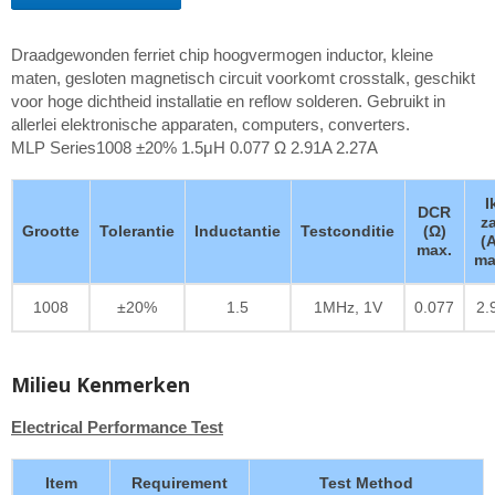
Draadgewonden ferriet chip hoogvermogen inductor, kleine
maten, gesloten magnetisch circuit voorkomt crosstalk, geschikt
voor hoge dichtheid installatie en reflow solderen. Gebruikt in
allerlei elektronische apparaten, computers, converters.
MLP Series1008 ±20% 1.5μH 0.077 Ω 2.91A 2.27A
I
DCR
z
Grootte
Tolerantie
Inductantie
Testconditie
(Ω)
(
max.
ma
1008
±20%
1.5
1MHz, 1V
0.077
2.
Milieu Kenmerken
Electrical Performance Test
Item
Requirement
Test Method