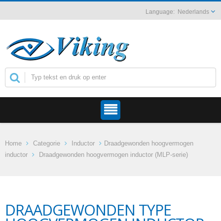
Nederlands
Home
Categorie
Inductor
Draadgewonden hoogvermogen
inductor
Draadgewonden hoogvermogen inductor (MLP-serie)
DRAADGEWONDEN TYPE