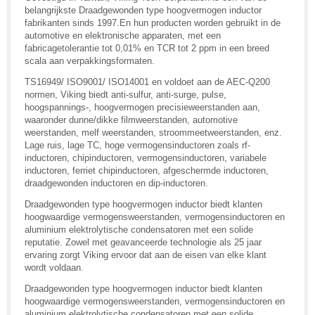
belangrijkste Draadgewonden type hoogvermogen inductor
fabrikanten sinds 1997.En hun producten worden gebruikt in de
automotive en elektronische apparaten, met een
fabricagetolerantie tot 0,01% en TCR tot 2 ppm in een breed
scala aan verpakkingsformaten.
TS16949/ ISO9001/ ISO14001 en voldoet aan de AEC-Q200
normen, Viking biedt anti-sulfur, anti-surge, pulse,
hoogspannings-, hoogvermogen precisieweerstanden aan,
waaronder dunne/dikke filmweerstanden, automotive
weerstanden, melf weerstanden, stroommeetweerstanden, enz.
Lage ruis, lage TC, hoge vermogensinductoren zoals rf-
inductoren, chipinductoren, vermogensinductoren, variabele
inductoren, ferriet chipinductoren, afgeschermde inductoren,
draadgewonden inductoren en dip-inductoren.
Draadgewonden type hoogvermogen inductor biedt klanten
hoogwaardige vermogensweerstanden, vermogensinductoren en
aluminium elektrolytische condensatoren met een solide
reputatie. Zowel met geavanceerde technologie als 25 jaar
ervaring zorgt Viking ervoor dat aan de eisen van elke klant
wordt voldaan.
Draadgewonden type hoogvermogen inductor biedt klanten
hoogwaardige vermogensweerstanden, vermogensinductoren en
aluminium elektrolytische condensatoren met een solide