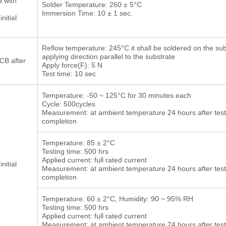
d with
Solder Temperature: 260 ± 5°C
Immersion Time: 10 ± 1 sec.
nitial
Reflow temperature: 245°C it shall be soldered on the sub
applying direction parallel to the substrate
CB after
Apply force(F): 5 N
Test time: 10 sec
Temperature: -50 ~ 125°C for 30 minutes each
Cycle: 500cycles
Measurement: at ambient temperature 24 hours after test
completion
Temperature: 85 ± 2°C
Testing time: 500 hrs
Applied current: full rated current
nitial
Measurement: at ambient temperature 24 hours after test
completion
Temperature: 60 ± 2°C, Humidity: 90 ~ 95% RH
Testing time: 500 hrs
Applied current: full rated current
Measurement: at ambient temperature 24 hours after test