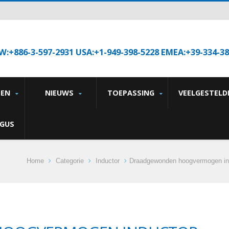
W:+886-3-597-2931 USA:+1-949-398-5228 EMEA:+39-334-3
TEN
NIEUWS
TOEPASSING
VEELGESTELD
GUS
Home
Categorie
Inductor
Draadgewonden hoogvermogen in