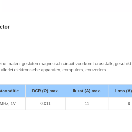
ctor
ine maten, gesloten magnetisch circuit voorkomt crosstalk, geschikt
n allerlei elektronische apparaten, computers, converters.
stconditie
DCR (Ω) max.
Ik zat (A) max.
I rms (A
MHz, 1V
0.011
11
9