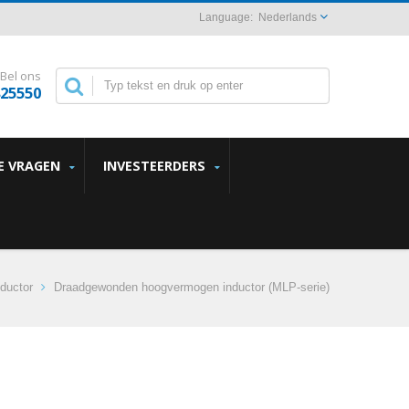
Nederlands
Bel ons
825550
E VRAGEN
INVESTEERDERS
ductor
Draadgewonden hoogvermogen inductor (MLP-serie)