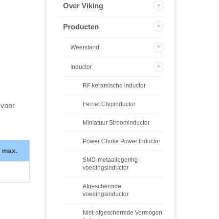
Over Viking
Producten
Weerstand
Inductor
RF keramische inductor
Ferriet Chipinductor
 voor
Miniatuur Stroominductor
Power Choke Power Inductor
) max.
SMD-metaallegering
voedingsinductor
Afgeschermde
voedingsinductor
Niet-afgeschermde Vermogen