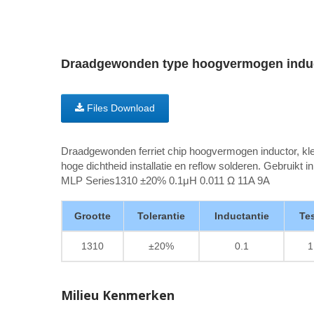
Draadgewonden type hoogvermogen indu
Files Download
Draadgewonden ferriet chip hoogvermogen inductor, kle
hoge dichtheid installatie en reflow solderen. Gebruikt i
MLP Series1310 ±20% 0.1μH 0.011 Ω 11A 9A
Grootte
Tolerantie
Inductantie
Te
1310
±20%
0.1
1
Milieu Kenmerken