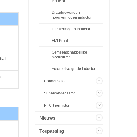
Inductor
Draadgewonden
hoogvermogen inductor
DIP Vermogen Inductor
EMI Kraal
Gemeenschappelijke
modusfilter
ial
Automotive grade inductor
s
Condensator
Supercondensator
NTC-thermistor
Nieuws
Toepassing