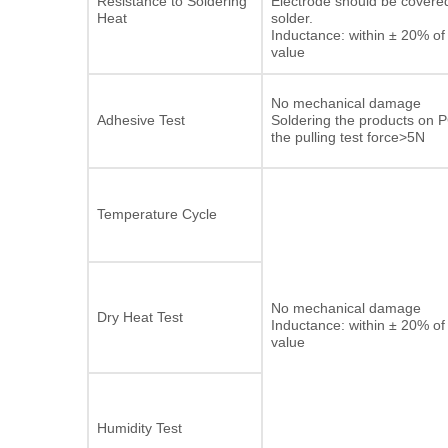
Resistance to Soldering
Electrode should be covere
Heat
solder.
Inductance: within ± 20% of i
value
No mechanical damage
Adhesive Test
Soldering the products on P
the pulling test force>5N
Temperature Cycle
No mechanical damage
Dry Heat Test
Inductance: within ± 20% of i
value
Humidity Test