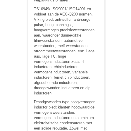
verpakkingsformaten.
TS16949/ ISO9001/ ISO14001 en
voldoet aan de AEC-Q200 normen,
Viking biedt anti-sulfur, anti-surge,
pulse, hoogspannings-,
hoogvermogen precisieweerstanden
aan, waaronder dunne/dikke
filmweerstanden, automotive
weerstanden, melf weerstanden,
stroommeetweerstanden, enz. Lage
ruis, lage TC, hoge
vermogensinductoren zoals rf-
inductoren, chipinductoren,
vermogensinductoren, variabele
inductoren, ferriet chipinductoren,
afgeschermde inductoren,
draadgewonden inductoren en dip-
inductoren.
Draadgewonden type hoogvermogen
inductor biedt klanten hoogwaardige
vermogensweerstanden,
vermogensinductoren en aluminium
elektrolytische condensatoren met
een solide reputatie. Zowel met