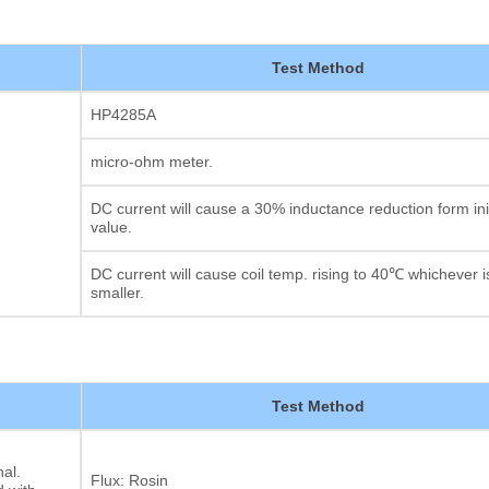
Test Method
HP4285A
micro-ohm meter.
DC current will cause a 30% inductance reduction form init
value.
DC current will cause coil temp. rising to 40℃ whichever i
smaller.
Test Method
al.
Flux: Rosin