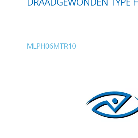
DRAADGEWONDEN TYPE 
MLPH06MTR10