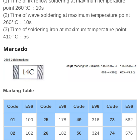
(1) Time of IR reflow soldering at maximum temperature
point 260°:C：10s
(2) Time of wave soldering at maximum temperature point
260°:C：10s
(3) Time of soldering iron at maximum temperature point
410°:C：5s
Marcado
Marking Table
Code
E96
Code
E96
Code
E96
Code
E96
01
100
25
178
49
316
73
562
02
102
26
182
50
324
74
576