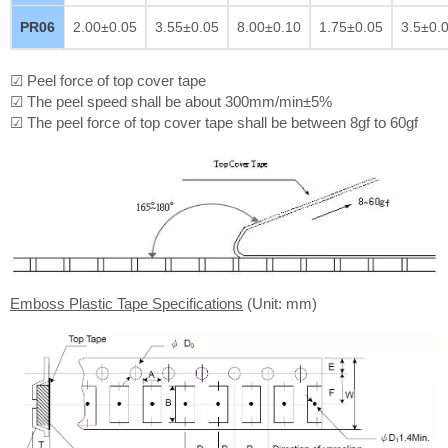
PR06
2.00±0.05
3.55±0.05
8.00±0.10
1.75±0.05
3.5±0.
☑ Peel force of top cover tape
☑ The peel speed shall be about 300mm/min±5%
☑ The peel force of top cover tape shall be between 8gf to 60gf
Emboss Plastic Tape Specifications
(Unit: mm)