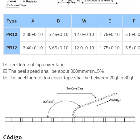
Type
A
B
W
E
F
PR10
2.85±0.10
5.45±0.10
12.0±0.10
1.75±0.10
5.5±0.
PR12
3.40±0.10
6.65±0.10
12.0±0.10
1.75±0.10
5.5±0.
☑ Peel force of top cover tape
☑ The peel speed shall be about 300mm/min±5%
☑ The peel force of top cover tape shall be between 20gf to 80gf
Código