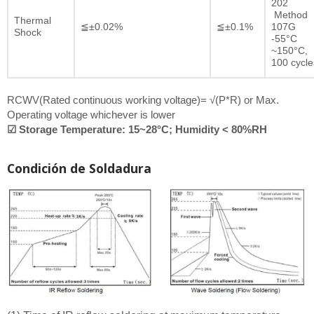
202
Method
Thermal
≦±0.02%
≦±0.1%
107G
Shock
-55°C
~150°C,
100 cycle
RCWV(Rated continuous working voltage)= √(P*R) or Max.
Operating voltage whichever is lower
☑ Storage Temperature: 15~28°C; Humidity < 80%RH
Condición de Soldadura