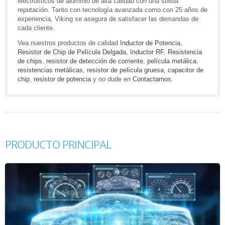
electrolíticos de aluminio de alta calidad con una sólida
reputación. Tanto con tecnología avanzada como con 25 años de
experiencia, Viking se asegura de satisfacer las demandas de
cada cliente.
Vea nuestros productos de calidad
Inductor de Potencia
,
Resistor de Chip de Película Delgada
,
Inductor RF
,
Resistencia
de chips
,
resistor de detección de corriente
,
película metálica
,
resistencias metálicas
,
resistor de película gruesa
,
capacitor de
chip
,
resistor de potencia
y no dude en
Contactarnos
.
PRODUCTO PRINCIPAL