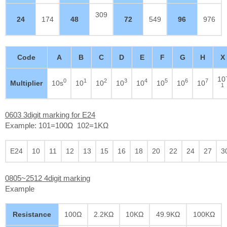
309
24
174
48
72
549
96
976
Code
A
B
C
D
E
F
G
H
X
10
0
1
2
3
4
5
6
7
Multiplier
10s
10
10
10
10
10
10
10
1
0603 3digit marking for E24
Example: 101=100Ω 102=1KΩ
E24
10
11
12
13
15
16
18
20
22
24
27
3
0805~2512 4digit marking
Example
Resistance
100Ω
2.2KΩ
10KΩ
49.9KΩ
100KΩ