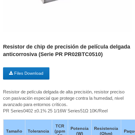
Resistor de chip de precisión de película delgada
anticorrosiva (Serie PR PR02BTC0510)
Files Download
Resistor de película delgada de alta precisión, resistor preciso
con pasivación especial que protege contra la humedad, nivel
avanzado para entornos críticos.
PR Series0402 ±0.1% 25 1/16W Series51Ω 10K/Reel
TCR
Potencia
Resistencia
Tamaño
Tolerancia
(ppm
Paqu
(W)
(Ohm)