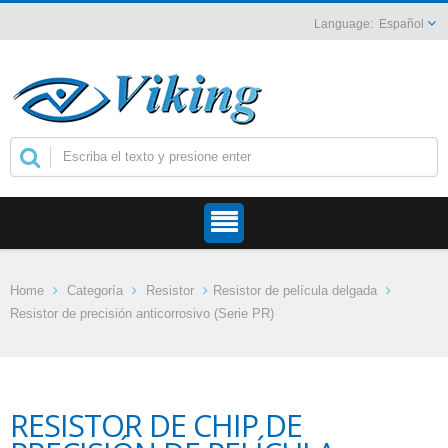
Español
Home
Categoría
Resistor
Resistor de película delgada
Resistor de precisión anticorrosivo (Serie PR)
RESISTOR DE CHIP DE