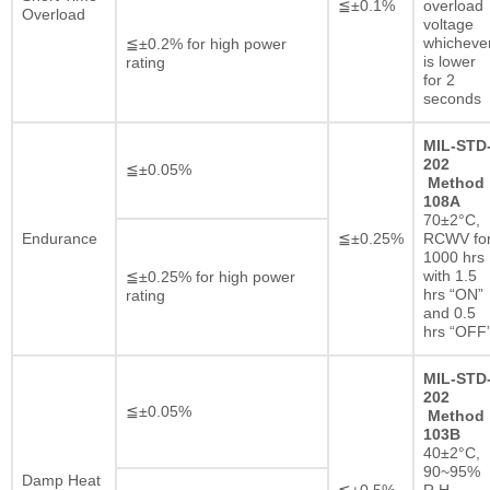
≦±0.1%
overload
Overload
voltage
whicheve
≦±0.2% for high power
is lower
rating
for 2
seconds
MIL-STD
202
≦±0.05%
Method
108A
70±2°C,
Endurance
≦±0.25%
RCWV fo
1000 hrs
with 1.5
≦±0.25% for high power
hrs “ON”
rating
and 0.5
hrs “OFF
MIL-STD
202
≦±0.05%
Method
103B
40±2°C,
90~95%
Damp Heat
≦±0.5%
R.H.,