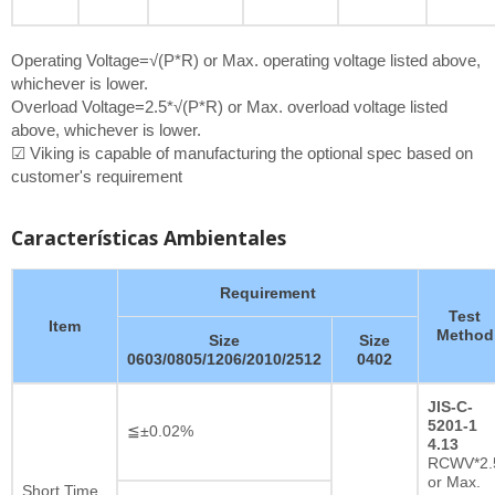
Operating Voltage=√(P*R) or Max. operating voltage listed above,
whichever is lower.
Overload Voltage=2.5*√(P*R) or Max. overload voltage listed
above, whichever is lower.
☑ Viking is capable of manufacturing the optional spec based on
customer's requirement
Características Ambientales
Requirement
Test
Item
Method
Size
Size
0603/0805/1206/2010/2512
0402
JIS-C-
5201-1
≦±0.02%
4.13
RCWV*2.
or Max.
Short Time