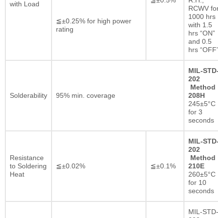
with Load
RCWV fo
1000 hrs
≦±0.25% for high power
with 1.5
rating
hrs “ON”
and 0.5
hrs “OFF
MIL-STD
202
Method
Solderability
95% min. coverage
208H
245±5°C
for 3
seconds
MIL-STD
202
Resistance
Method
to Soldering
≦±0.02%
≦±0.1%
210E
Heat
260±5°C
for 10
seconds
MIL-STD