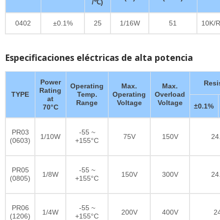
/℃)
0402
±0.1%
25
1/16W
51
10K/R
Especificaciones eléctricas de alta potencia
Power
Resi
Operating
Max.
Max.
Rating
TYPE
Temp.
Operating
Overload
at
Range
Voltage
Voltage
±0.1%
70°C
PR03
-55 ~
1/10W
75V
150V
24
(0603)
+155°C
PR05
-55 ~
1/8W
150V
300V
24
(0805)
+155°C
PR06
-55 ~
1/4W
200V
400V
2
(1206)
+155°C