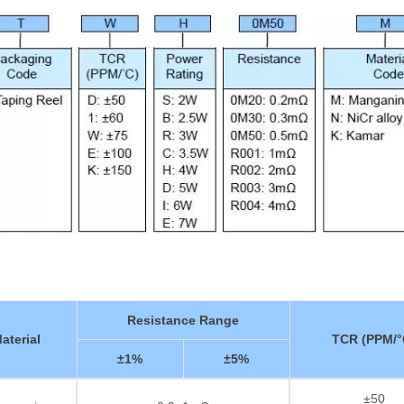
Resistance Range
aterial
TCR (PPM/°
±1%
±5%
±50