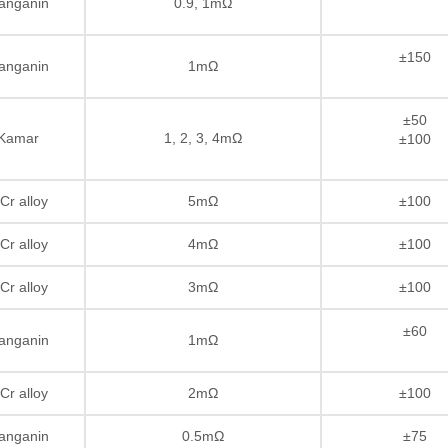
anganin
0.9, 1mΩ
±150
anganin
1mΩ
±50
Kamar
1, 2, 3, 4mΩ
±100
Cr alloy
5mΩ
±100
Cr alloy
4mΩ
±100
Cr alloy
3mΩ
±100
±60
anganin
1mΩ
Cr alloy
2mΩ
±100
anganin
0.5mΩ
±75