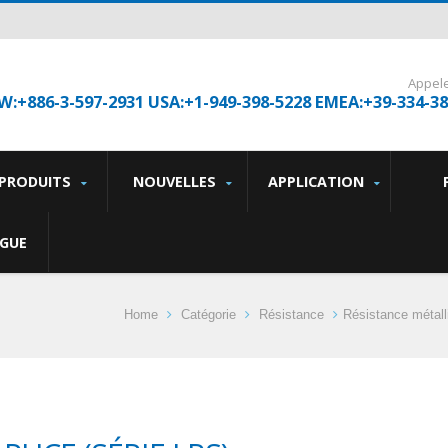
Appel
W:+886-3-597-2931 USA:+1-949-398-5228 EMEA:+39-334-3
PRODUITS
NOUVELLES
APPLICATION
GUE
Home
Catégorie
Résistance
Résistance métall