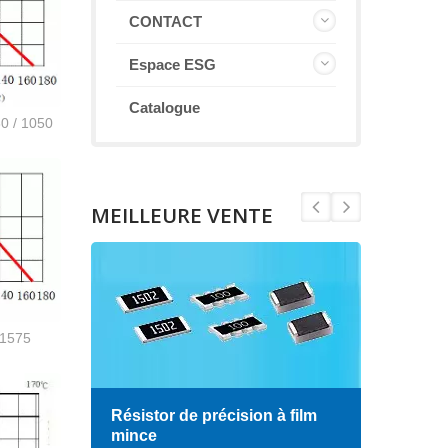
CONTACT
Espace ESG
Catalogue
0 / 1050
MEILLEURE VENTE
S1575
Résistor de précision à film
Indu
mince