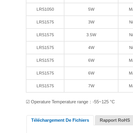
LRS1050
5W
M
LRS1575
3W
Ni
LRS1575
3.5W
Ni
LRS1575
4W
Ni
LRS1575
6W
M
LRS1575
6W
M
LRS1575
7W
M
☑ Operature Temperature range：-55~125 °C
Téléchargement De Fichiers
Rapport RoHS