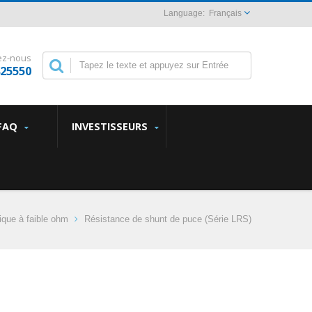
Français
ez-nous
825550
FAQ
INVESTISSEURS
ique à faible ohm
Résistance de shunt de puce (Série LRS)