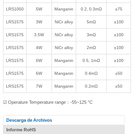
LRS1050
5W
Manganin
0.2, 0.3mΩ
±75
LRS1575
3W
NiCr alloy
5mΩ
±100
LRS1575
3.5W
NiCr alloy
3mΩ
±100
LRS1575
4W
NiCr alloy
2mΩ
±100
LRS1575
6W
Manganin
0.5, 1mΩ
±100
LRS1575
6W
Manganin
0.4mΩ
±50
LRS1575
7W
Manganin
0.2mΩ
±50
☑ Operature Temperature range：-55~125 °C
Descarga de Archivos
Informe RoHS