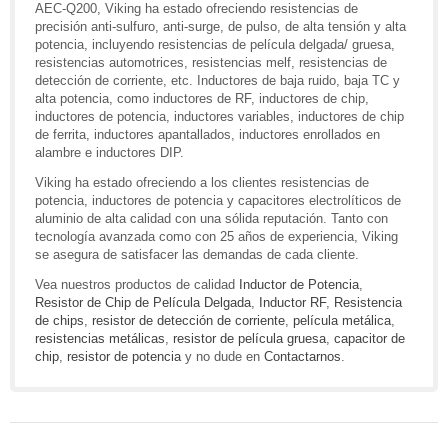
AEC-Q200, Viking ha estado ofreciendo resistencias de
precisión anti-sulfuro, anti-surge, de pulso, de alta tensión y alta
potencia, incluyendo resistencias de película delgada/ gruesa,
resistencias automotrices, resistencias melf, resistencias de
detección de corriente, etc. Inductores de baja ruido, baja TC y
alta potencia, como inductores de RF, inductores de chip,
inductores de potencia, inductores variables, inductores de chip
de ferrita, inductores apantallados, inductores enrollados en
alambre e inductores DIP.
Viking ha estado ofreciendo a los clientes resistencias de
potencia, inductores de potencia y capacitores electrolíticos de
aluminio de alta calidad con una sólida reputación. Tanto con
tecnología avanzada como con 25 años de experiencia, Viking
se asegura de satisfacer las demandas de cada cliente.
Vea nuestros productos de calidad
Inductor de Potencia
,
Resistor de Chip de Película Delgada
,
Inductor RF
,
Resistencia
de chips
,
resistor de detección de corriente
,
película metálica
,
resistencias metálicas
,
resistor de película gruesa
,
capacitor de
chip
,
resistor de potencia
y no dude en
Contactarnos
.