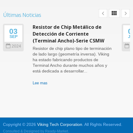
Últimas Noticias
Resistor de Chip Metálico de
03
0
Detección de Corriente
SEP
J
(Terminal Ancho)-Serie CSMW
2024
2
Resistor de chip plano tipo de terminación
de lado largo (geometría inversa). Viking
ha estado fabricando productos de
Terminal Ancho durante muchos años y
está dedicada a desarrollar...
Lee mas
Copyright © 2026
Viking Tech Corporation
. All Rights Reserved.
Consulted & Designed by
Ready-Market
.