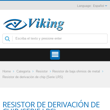
Español
Home
Categoría
Resistor
Resistor de baja ohmios de metal
Resistor de derivación de chip (Serie LRS)
RESISTOR DE DERIVACIÓN DE