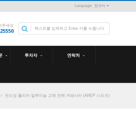
한국어
화주세요
825550
문
투자자
연락처
전도성 폴리머 알루미늄 고체 전해 커패시터 (AREP 시리즈)