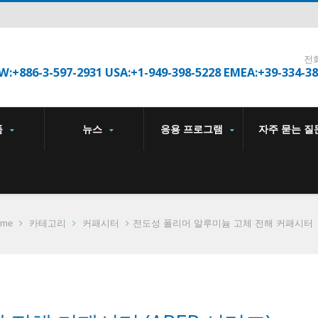
전
W:+886-3-597-2931 USA:+1-949-398-5228 EMEA:+39-334-3
품
뉴스
응용 프로그램
자주 묻는 질
ome
카테고리
커패시터
전도성 폴리머 알루미늄 고체 전해 커패시터