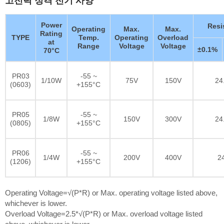
Power
Resi
Operating
Max.
Max.
Rating
TYPE
Temp.
Operating
Overload
at
Range
Voltage
Voltage
±0.1%
70°C
PR03
-55 ~
1/10W
75V
150V
24
(0603)
+155°C
PR05
-55 ~
1/8W
150V
300V
24
(0805)
+155°C
PR06
-55 ~
1/4W
200V
400V
2
(1206)
+155°C
Operating Voltage=√(P*R) or Max. operating voltage listed above,
whichever is lower.
Overload Voltage=2.5*√(P*R) or Max. overload voltage listed