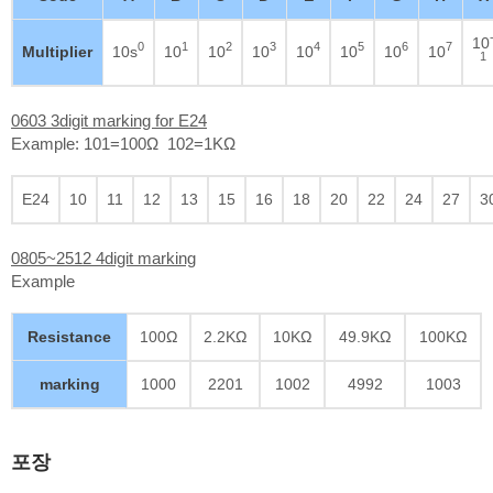
10
0
1
2
3
4
5
6
7
Multiplier
10s
10
10
10
10
10
10
10
1
0603 3digit marking for E24
Example: 101=100Ω 102=1KΩ
E24
10
11
12
13
15
16
18
20
22
24
27
3
0805~2512 4digit marking
Example
Resistance
100Ω
2.2KΩ
10KΩ
49.9KΩ
100KΩ
marking
1000
2201
1002
4992
1003
포장