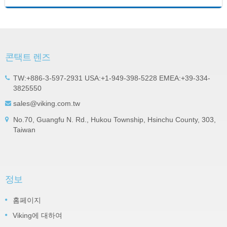
콘택트 렌즈
TW:+886-3-597-2931 USA:+1-949-398-5228 EMEA:+39-334-
3825550
sales@viking.com.tw
No.70, Guangfu N. Rd., Hukou Township, Hsinchu County, 303,
Taiwan
정보
홈페이지
Viking에 대하여