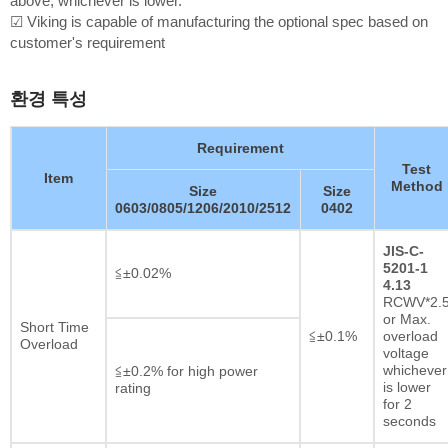
above, whichever is lower.
☑ Viking is capable of manufacturing the optional spec based on
customer's requirement
환경 특성
Requirement
Test
Item
Method
Size
Size
0603/0805/1206/2010/2512
0402
JIS-C-
5201-1
≦±0.02%
4.13
RCWV*2.
or Max.
Short Time
≦±0.1%
overload
Overload
voltage
whichever
≦±0.2% for high power
is lower
rating
for 2
seconds