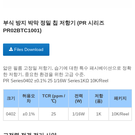
부식 방지 박막 정밀 칩 저항기 (PR 시리즈
PR02BTC1001)
Files Download
얇은 필름 고정밀 저항기, 습기에 대한 특수 패시베이션으로 정확
한 저항기, 중요한 환경을 위한 고급 수준.
PR Series0402 ±0.1% 25 1/16W Series1KΩ 10K/Reel
허용오
TCR (ppm /
전력
저항
크기
패키지
차
℃)
(W)
(옴)
0402
±0.1%
25
1/16W
1K
10K/Reel
고전력 정격 전기 사양