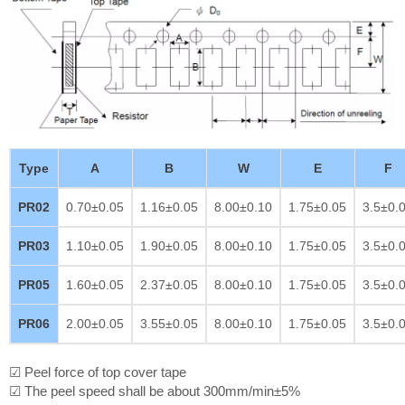
Type
A
B
W
E
F
PR02
0.70±0.05
1.16±0.05
8.00±0.10
1.75±0.05
3.5±0.
PR03
1.10±0.05
1.90±0.05
8.00±0.10
1.75±0.05
3.5±0.
PR05
1.60±0.05
2.37±0.05
8.00±0.10
1.75±0.05
3.5±0.
PR06
2.00±0.05
3.55±0.05
8.00±0.10
1.75±0.05
3.5±0.
☑ Peel force of top cover tape
☑ The peel speed shall be about 300mm/min±5%