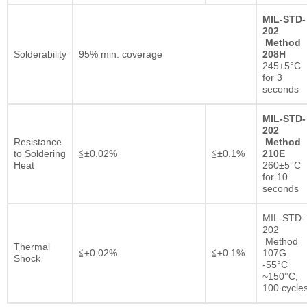
MIL-STD-
202
Method
Solderability
95% min. coverage
208H
245±5°C
for 3
seconds
MIL-STD-
202
Resistance
Method
to Soldering
≦±0.02%
≦±0.1%
210E
Heat
260±5°C
for 10
seconds
MIL-STD-
202
Method
Thermal
≦±0.02%
≦±0.1%
107G
Shock
-55°C
~150°C,
100 cycle