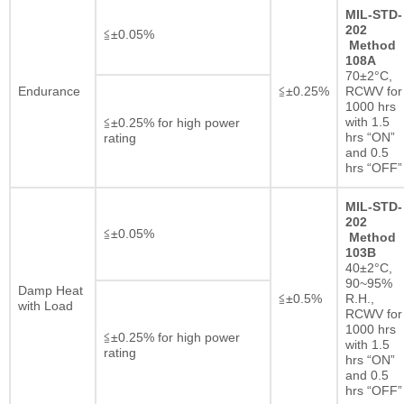
MIL-STD-
202
≦±0.05%
Method
108A
70±2°C,
Endurance
≦±0.25%
RCWV for
1000 hrs
with 1.5
≦±0.25% for high power
hrs “ON”
rating
and 0.5
hrs “OFF”
MIL-STD-
202
≦±0.05%
Method
103B
40±2°C,
90~95%
Damp Heat
≦±0.5%
R.H.,
with Load
RCWV for
1000 hrs
≦±0.25% for high power
with 1.5
rating
hrs “ON”
and 0.5
hrs “OFF”