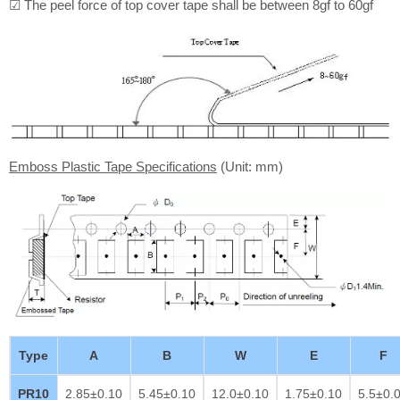
☑ The peel force of top cover tape shall be between 8gf to 60gf
Emboss Plastic Tape Specifications
(Unit: mm)
Type
A
B
W
E
F
PR10
2.85±0.10
5.45±0.10
12.0±0.10
1.75±0.10
5.5±0.