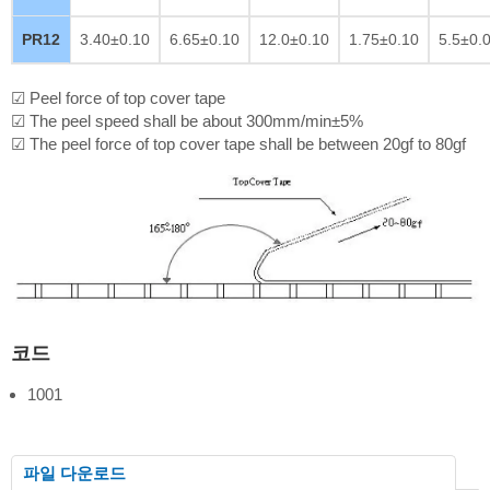
PR12
3.40±0.10
6.65±0.10
12.0±0.10
1.75±0.10
5.5±0.
☑ Peel force of top cover tape
☑ The peel speed shall be about 300mm/min±5%
☑ The peel force of top cover tape shall be between 20gf to 80gf
코드
1001
파일 다운로드