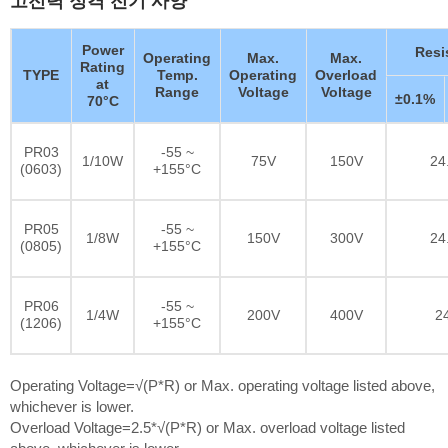
Power
Resi
Operating
Max.
Max.
Rating
TYPE
Temp.
Operating
Overload
at
Range
Voltage
Voltage
±0.1%
70°C
PR03
-55 ~
1/10W
75V
150V
24
(0603)
+155°C
PR05
-55 ~
1/8W
150V
300V
24
(0805)
+155°C
PR06
-55 ~
1/4W
200V
400V
2
(1206)
+155°C
Operating Voltage=√(P*R) or Max. operating voltage listed above,
whichever is lower.
Overload Voltage=2.5*√(P*R) or Max. overload voltage listed