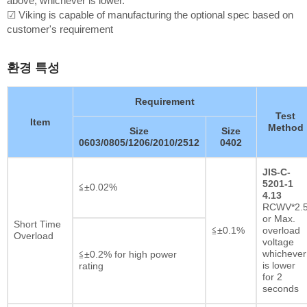
above, whichever is lower.
☑ Viking is capable of manufacturing the optional spec based on
customer's requirement
환경 특성
Requirement
Test
Item
Method
Size
Size
0603/0805/1206/2010/2512
0402
JIS-C-
5201-1
≦±0.02%
4.13
RCWV*2.
or Max.
Short Time
≦±0.1%
overload
Overload
voltage
whichever
≦±0.2% for high power
is lower
rating
for 2
seconds