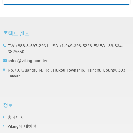
콘택트 렌즈
TW:+886-3-597-2931 USA:+1-949-398-5228 EMEA:+39-334-
3825550
sales@viking.com.tw
No.70, Guangfu N. Rd., Hukou Township, Hsinchu County, 303,
Taiwan
정보
홈페이지
Viking에 대하여