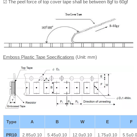
☑ The peel force of top cover tape shall be between 8gf to 60gf
Emboss Plastic Tape Specifications
(Unit: mm)
Type
A
B
W
E
F
PR10
2.85±0.10
5.45±0.10
12.0±0.10
1.75±0.10
5.5±0.