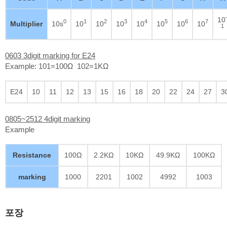
10
0
1
2
3
4
5
6
7
Multiplier
10s
10
10
10
10
10
10
10
1
0603 3digit marking for E24
Example: 101=100Ω 102=1KΩ
E24
10
11
12
13
15
16
18
20
22
24
27
3
0805~2512 4digit marking
Example
Resistance
100Ω
2.2KΩ
10KΩ
49.9KΩ
100KΩ
marking
1000
2201
1002
4992
1003
포장