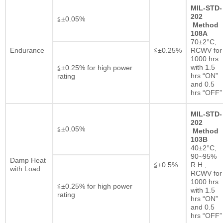
MIL-STD-
202
≦±0.05%
Method
108A
70±2°C,
Endurance
≦±0.25%
RCWV for
1000 hrs
with 1.5
≦±0.25% for high power
hrs “ON”
rating
and 0.5
hrs “OFF”
MIL-STD-
202
≦±0.05%
Method
103B
40±2°C,
90~95%
Damp Heat
≦±0.5%
R.H.,
with Load
RCWV for
1000 hrs
≦±0.25% for high power
with 1.5
rating
hrs “ON”
and 0.5
hrs “OFF”