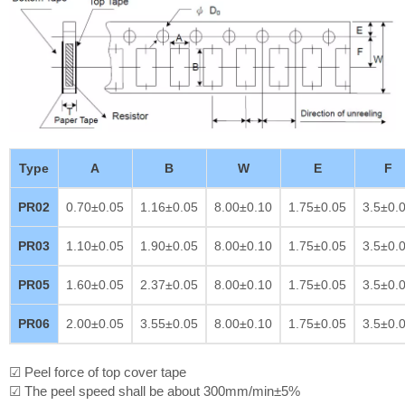
Type
A
B
W
E
F
PR02
0.70±0.05
1.16±0.05
8.00±0.10
1.75±0.05
3.5±0.
PR03
1.10±0.05
1.90±0.05
8.00±0.10
1.75±0.05
3.5±0.
PR05
1.60±0.05
2.37±0.05
8.00±0.10
1.75±0.05
3.5±0.
PR06
2.00±0.05
3.55±0.05
8.00±0.10
1.75±0.05
3.5±0.
☑ Peel force of top cover tape
☑ The peel speed shall be about 300mm/min±5%