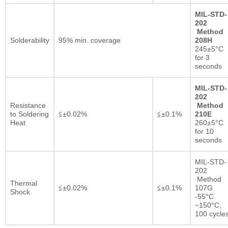
MIL-STD-
202
Method
Solderability
95% min. coverage
208H
245±5°C
for 3
seconds
MIL-STD-
202
Resistance
Method
to Soldering
≦±0.02%
≦±0.1%
210E
Heat
260±5°C
for 10
seconds
MIL-STD-
202
Method
Thermal
≦±0.02%
≦±0.1%
107G
Shock
-55°C
~150°C,
100 cycle