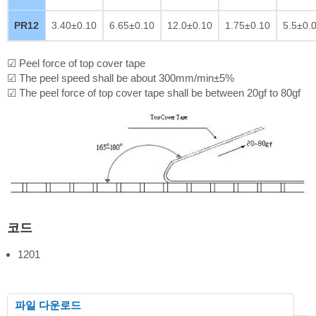
PR12
3.40±0.10
6.65±0.10
12.0±0.10
1.75±0.10
5.5±0.
☑ Peel force of top cover tape
☑ The peel speed shall be about 300mm/min±5%
☑ The peel force of top cover tape shall be between 20gf to 80gf
코드
1201
파일 다운로드