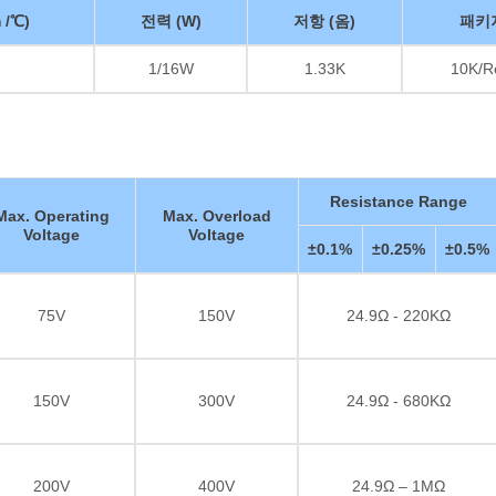
 /℃)
전력 (W)
저항 (옴)
패키
1/16W
1.33K
10K/R
Resistance Range
Max. Operating
Max. Overload
Voltage
Voltage
±0.1%
±0.25%
±0.5%
75V
150V
24.9Ω - 220KΩ
150V
300V
24.9Ω - 680KΩ
200V
400V
24.9Ω – 1MΩ