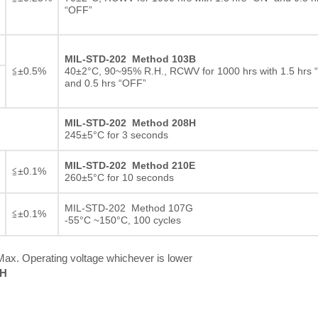
“OFF”
MIL-STD-202 Method 103B
≦±0.5%
40±2°C, 90~95% R.H., RCWV for 1000 hrs with 1.5 hrs 
and 0.5 hrs “OFF”
MIL-STD-202 Method 208H
245±5°C for 3 seconds
MIL-STD-202 Method 210E
≦±0.1%
260±5°C for 10 seconds
MIL-STD-202 Method 107G
≦±0.1%
-55°C ~150°C, 100 cycles
ax. Operating voltage whichever is lower
RH