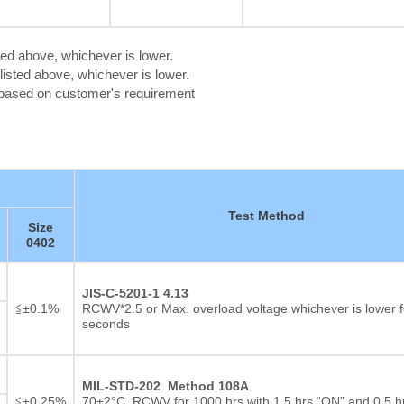
ted above, whichever is lower.
isted above, whichever is lower.
c based on customer's requirement
Test Method
Size
0402
JIS-C-5201-1 4.13
≦±0.1%
RCWV*2.5 or Max. overload voltage whichever is lower f
seconds
두꺼운 필름 저항기
MIL-STD-202 Method 108A
≦±0.25%
70±2°C, RCWV for 1000 hrs with 1.5 hrs “ON” and 0.5 h