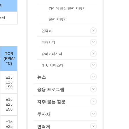
지
와이어 권선 전력 저항기
eel
전력 저항기
인덕터
커패시터
TCR
슈퍼커패시터
(PPM/
°C)
NTC 서미스터
뉴스
±15
±25
±50
응용 프로그램
±15
자주 묻는 질문
±25
±50
투자자
±15
±25
연락처