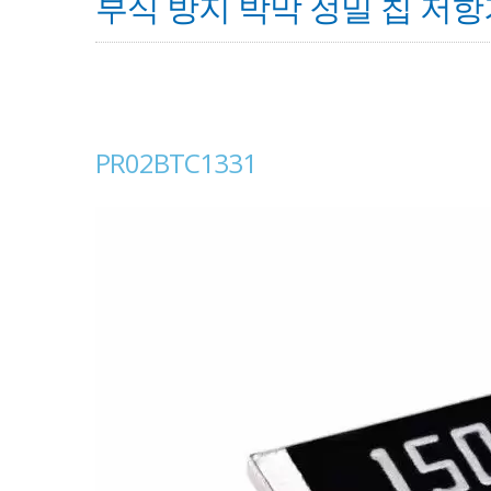
부식 방지 박막 정밀 칩 저항기 
PR02BTC1331