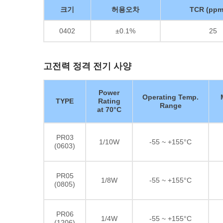
크기
허용오차
TCR (ppm
0402
±0.1%
25
고전력 정격 전기 사양
Power
Operating Temp.
TYPE
Rating
Range
at 70°C
PR03
1/10W
-55 ~ +155°C
(0603)
PR05
1/8W
-55 ~ +155°C
(0805)
PR06
1/4W
-55 ~ +155°C
(1206)