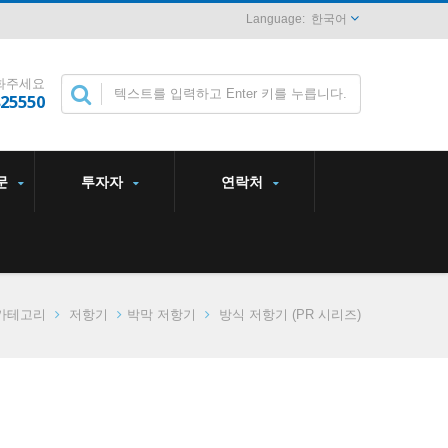
한국어
화주세요
825550
문
투자자
연락처
카테고리
저항기
박막 저항기
방식 저항기 (PR 시리즈)