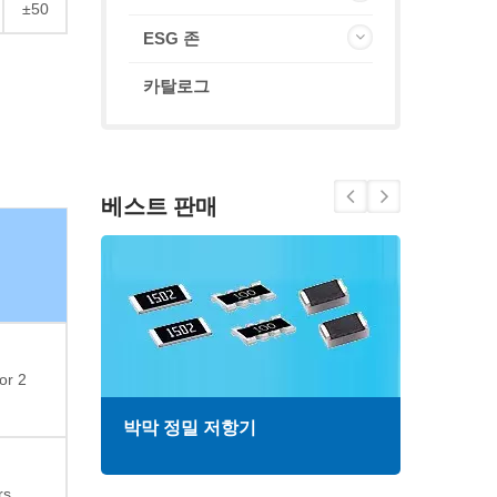
±50
ESG 존
카탈로그
베스트 판매
or 2
박막 정밀 저항기
고주
rs