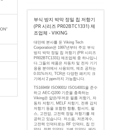
부식 방지 박막 정밀 칩 저항기
(PR 시리즈 PR02BTC1331) 제
“ON”
조업체 - VIKING
대만에 본사를 둔 Viking Tech
Corporation은 1997년부터 주요 부식
방지 박막 정밀 칩 저항기 (PR 시리즈
PR02BTC1331) 제조업체 중 하나입니
다.그들의 제품은 자동차 및 전자 기기
응용 분야에서 사용되며, 제조 공차는
0.01%까지, TCR은 다양한 패키지 크
기에서 2 ppm까지 가능합니다.
TS16949/ ISO9001/ ISO14001을 준수
하고 AEC-Q200 기준을 충족하는
Viking은 얇은/두꺼운 필름 저항기, 자
동차 저항기, MELF 저항기, 전류 감지
저항기 등을 포함한 항황, 항서지, 펄
스, 고전압, 고전력 정밀 저항기를 제
공하고 있습니다. 저소음, 저온계수,
고전력 인덕터로는 RF 인덕터, 칩 인
덕터, 전력 인덕터, 가변 인덕터, 페라