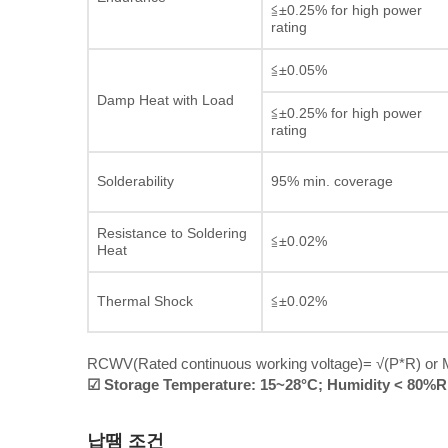
≦±0.25% for high power
rating
≦±0.05%
Damp Heat with Load
≦±0.25% for high power
rating
Solderability
95% min. coverage
Resistance to Soldering
≦±0.02%
Heat
Thermal Shock
≦±0.02%
RCWV(Rated continuous working voltage)= √(P*R) or M
☑ Storage Temperature: 15~28°C; Humidity < 80%
납땜 조건