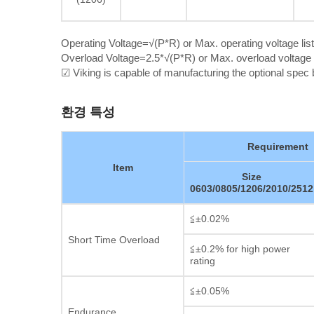
Operating Voltage=√(P*R) or Max. operating voltage lis
Overload Voltage=2.5*√(P*R) or Max. overload voltage l
☑ Viking is capable of manufacturing the optional spe
환경 특성
Requirement
Item
Size
0603/0805/1206/2010/2512
≦±0.02%
Short Time Overload
≦±0.2% for high power
rating
≦±0.05%
Endurance