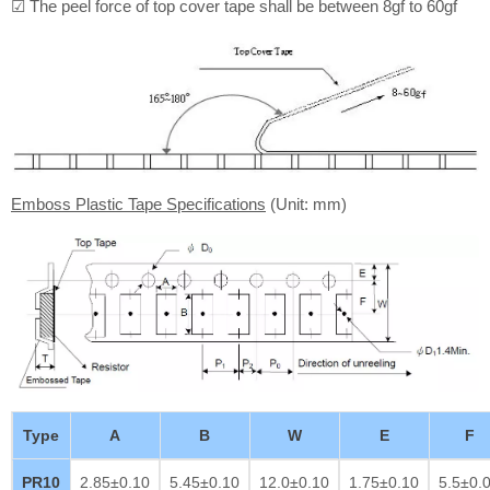
☑ The peel force of top cover tape shall be between 8gf to 60gf
Emboss Plastic Tape Specifications
(Unit: mm)
Type
A
B
W
E
F
PR10
2.85±0.10
5.45±0.10
12.0±0.10
1.75±0.10
5.5±0.