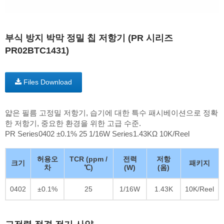
부식 방지 박막 정밀 칩 저항기 (PR 시리즈
PR02BTC1431)
Files Download
얇은 필름 고정밀 저항기, 습기에 대한 특수 패시베이션으로 정확
한 저항기, 중요한 환경을 위한 고급 수준.
PR Series0402 ±0.1% 25 1/16W Series1.43KΩ 10K/Reel
허용오
TCR (ppm /
전력
저항
크기
패키지
차
℃)
(W)
(옴)
0402
±0.1%
25
1/16W
1.43K
10K/Reel
고전력 정격 전기 사양