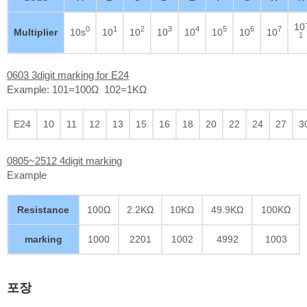
10
0
1
2
3
4
5
6
7
Multiplier
10s
10
10
10
10
10
10
10
1
0603 3digit marking for E24
Example: 101=100Ω 102=1KΩ
E24
10
11
12
13
15
16
18
20
22
24
27
3
0805~2512 4digit marking
Example
Resistance
100Ω
2.2KΩ
10KΩ
49.9KΩ
100KΩ
marking
1000
2201
1002
4992
1003
포장