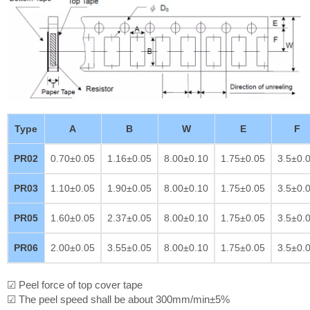
Type
A
B
W
E
F
PR02
0.70±0.05
1.16±0.05
8.00±0.10
1.75±0.05
3.5±0.
PR03
1.10±0.05
1.90±0.05
8.00±0.10
1.75±0.05
3.5±0.
PR05
1.60±0.05
2.37±0.05
8.00±0.10
1.75±0.05
3.5±0.
PR06
2.00±0.05
3.55±0.05
8.00±0.10
1.75±0.05
3.5±0.
☑ Peel force of top cover tape
☑ The peel speed shall be about 300mm/min±5%