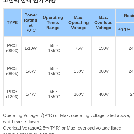
Power
Resi
Operating
Max.
Max.
Rating
TYPE
Temp.
Operating
Overload
at
Range
Voltage
Voltage
±0.1%
70°C
PR03
-55 ~
1/10W
75V
150V
24
(0603)
+155°C
PR05
-55 ~
1/8W
150V
300V
24
(0805)
+155°C
PR06
-55 ~
1/4W
200V
400V
2
(1206)
+155°C
Operating Voltage=√(P*R) or Max. operating voltage listed above,
whichever is lower.
Overload Voltage=2.5*√(P*R) or Max. overload voltage listed