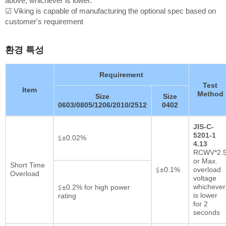
above, whichever is lower.
☑ Viking is capable of manufacturing the optional spec based on
customer's requirement
환경 특성
Requirement
Test
Item
Method
Size
Size
0603/0805/1206/2010/2512
0402
JIS-C-
5201-1
≦±0.02%
4.13
RCWV*2.
or Max.
Short Time
≦±0.1%
overload
Overload
voltage
whichever
≦±0.2% for high power
is lower
rating
for 2
seconds