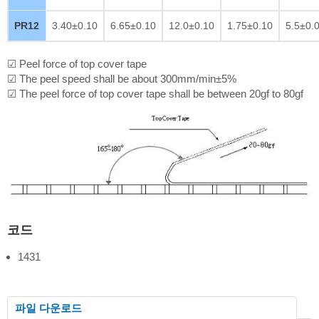
PR12
3.40±0.10
6.65±0.10
12.0±0.10
1.75±0.10
5.5±0.
☑ Peel force of top cover tape
☑ The peel speed shall be about 300mm/min±5%
☑ The peel force of top cover tape shall be between 20gf to 80gf
코드
1431
파일 다운로드