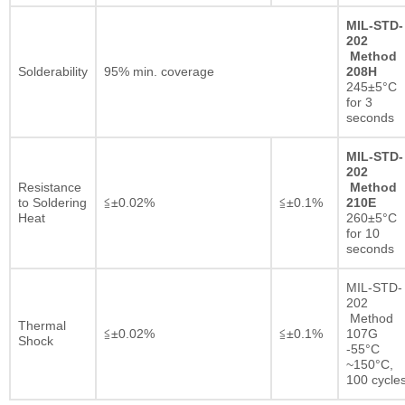
MIL-STD-
202
Method
Solderability
95% min. coverage
208H
245±5°C
for 3
seconds
MIL-STD-
202
Resistance
Method
to Soldering
≦±0.02%
≦±0.1%
210E
Heat
260±5°C
for 10
seconds
MIL-STD-
202
Method
Thermal
≦±0.02%
≦±0.1%
107G
Shock
-55°C
~150°C,
100 cycle