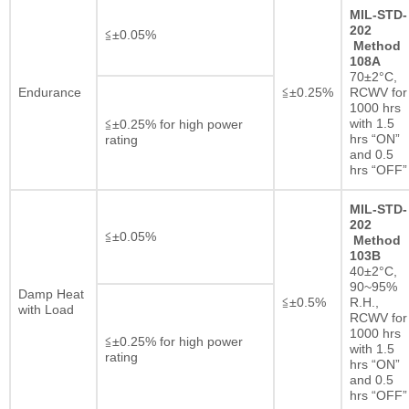
MIL-STD-
202
≦±0.05%
Method
108A
70±2°C,
Endurance
≦±0.25%
RCWV for
1000 hrs
with 1.5
≦±0.25% for high power
hrs “ON”
rating
and 0.5
hrs “OFF”
MIL-STD-
202
≦±0.05%
Method
103B
40±2°C,
90~95%
Damp Heat
≦±0.5%
R.H.,
with Load
RCWV for
1000 hrs
≦±0.25% for high power
with 1.5
rating
hrs “ON”
and 0.5
hrs “OFF”