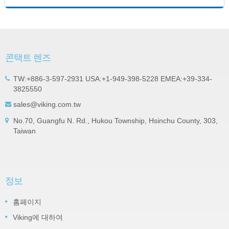
콘택트 렌즈
TW:+886-3-597-2931 USA:+1-949-398-5228 EMEA:+39-334-
3825550
sales@viking.com.tw
No.70, Guangfu N. Rd., Hukou Township, Hsinchu County, 303,
Taiwan
정보
홈페이지
Viking에 대하여