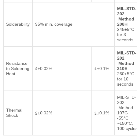
MIL-STD-
202
Method
Solderability
95% min. coverage
208H
245±5°C
for 3
seconds
MIL-STD-
202
Resistance
Method
to Soldering
≦±0.02%
≦±0.1%
210E
Heat
260±5°C
for 10
seconds
MIL-STD-
202
Method
Thermal
≦±0.02%
≦±0.1%
107G
Shock
-55°C
~150°C,
100 cycle