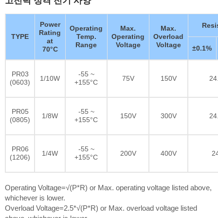
Power
Resi
Operating
Max.
Max.
Rating
TYPE
Temp.
Operating
Overload
at
Range
Voltage
Voltage
±0.1%
70°C
PR03
-55 ~
1/10W
75V
150V
24
(0603)
+155°C
PR05
-55 ~
1/8W
150V
300V
24
(0805)
+155°C
PR06
-55 ~
1/4W
200V
400V
2
(1206)
+155°C
Operating Voltage=√(P*R) or Max. operating voltage listed above,
whichever is lower.
Overload Voltage=2.5*√(P*R) or Max. overload voltage listed