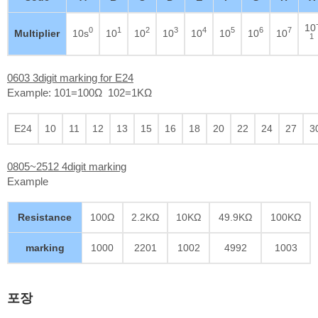
10
0
1
2
3
4
5
6
7
Multiplier
10s
10
10
10
10
10
10
10
1
0603 3digit marking for E24
Example: 101=100Ω 102=1KΩ
E24
10
11
12
13
15
16
18
20
22
24
27
3
0805~2512 4digit marking
Example
Resistance
100Ω
2.2KΩ
10KΩ
49.9KΩ
100KΩ
marking
1000
2201
1002
4992
1003
포장