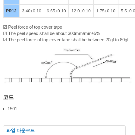
PR12
3.40±0.10
6.65±0.10
12.0±0.10
1.75±0.10
5.5±0.
☑ Peel force of top cover tape
☑ The peel speed shall be about 300mm/min±5%
☑ The peel force of top cover tape shall be between 20gf to 80gf
코드
1501
파일 다운로드