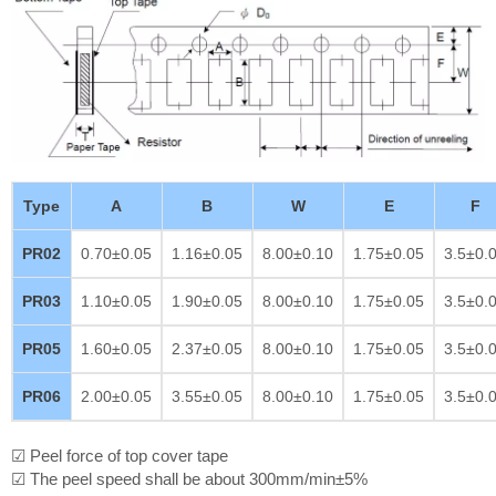
Type
A
B
W
E
F
PR02
0.70±0.05
1.16±0.05
8.00±0.10
1.75±0.05
3.5±0.
PR03
1.10±0.05
1.90±0.05
8.00±0.10
1.75±0.05
3.5±0.
PR05
1.60±0.05
2.37±0.05
8.00±0.10
1.75±0.05
3.5±0.
PR06
2.00±0.05
3.55±0.05
8.00±0.10
1.75±0.05
3.5±0.
☑ Peel force of top cover tape
☑ The peel speed shall be about 300mm/min±5%