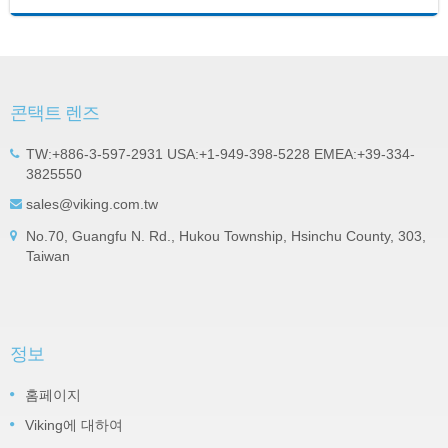
콘택트 렌즈
TW:+886-3-597-2931 USA:+1-949-398-5228 EMEA:+39-334-
3825550
sales@viking.com.tw
No.70, Guangfu N. Rd., Hukou Township, Hsinchu County, 303,
Taiwan
정보
홈페이지
Viking에 대하여