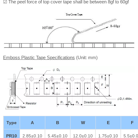
☑ The peel force of top cover tape shall be between 8gf to 60gf
Emboss Plastic Tape Specifications
(Unit: mm)
Type
A
B
W
E
F
PR10
2.85±0.10
5.45±0.10
12.0±0.10
1.75±0.10
5.5±0.