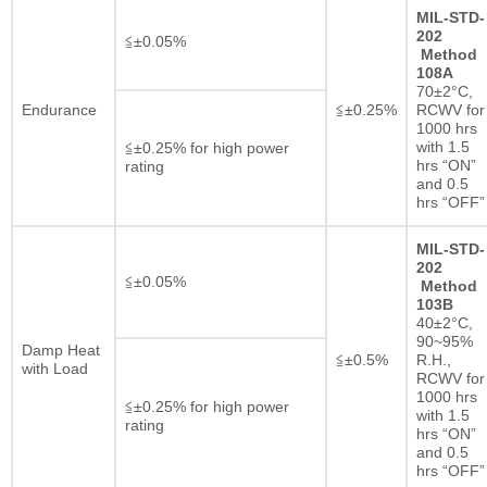
MIL-STD-
202
≦±0.05%
Method
108A
70±2°C,
Endurance
≦±0.25%
RCWV for
1000 hrs
with 1.5
≦±0.25% for high power
hrs “ON”
rating
and 0.5
hrs “OFF”
MIL-STD-
202
≦±0.05%
Method
103B
40±2°C,
90~95%
Damp Heat
≦±0.5%
R.H.,
with Load
RCWV for
1000 hrs
≦±0.25% for high power
with 1.5
rating
hrs “ON”
and 0.5
hrs “OFF”