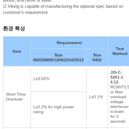
above, whichever is lower.
☑ Viking is capable of manufacturing the optional spec based on
customer's requirement
환경 특성
Requirement
Test
Item
Method
Size
Size
0603/0805/1206/2010/2512
0402
JIS-C-
5201-1
≦±0.02%
4.13
RCWV*2.
or Max.
Short Time
≦±0.1%
overload
Overload
voltage
whichever
≦±0.2% for high power
is lower
rating
for 2
seconds