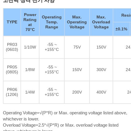
Power
Resi
Operating
Max.
Max.
Rating
TYPE
Temp.
Operating
Overload
at
Range
Voltage
Voltage
±0.1%
70°C
PR03
-55 ~
1/10W
75V
150V
24
(0603)
+155°C
PR05
-55 ~
1/8W
150V
300V
24
(0805)
+155°C
PR06
-55 ~
1/4W
200V
400V
2
(1206)
+155°C
Operating Voltage=√(P*R) or Max. operating voltage listed above,
whichever is lower.
Overload Voltage=2.5*√(P*R) or Max. overload voltage listed