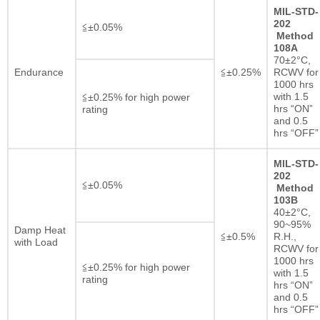
MIL-STD-
202
≦±0.05%
Method
108A
70±2°C,
Endurance
≦±0.25%
RCWV for
1000 hrs
with 1.5
≦±0.25% for high power
hrs “ON”
rating
and 0.5
hrs “OFF”
MIL-STD-
202
≦±0.05%
Method
103B
40±2°C,
90~95%
Damp Heat
≦±0.5%
R.H.,
with Load
RCWV for
1000 hrs
≦±0.25% for high power
with 1.5
rating
hrs “ON”
and 0.5
hrs “OFF”