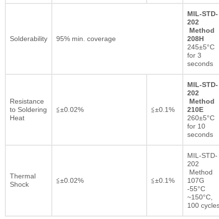
MIL-STD-
202
Method
Solderability
95% min. coverage
208H
245±5°C
for 3
seconds
MIL-STD-
202
Resistance
Method
to Soldering
≦±0.02%
≦±0.1%
210E
Heat
260±5°C
for 10
seconds
MIL-STD-
202
Method
Thermal
≦±0.02%
≦±0.1%
107G
Shock
-55°C
~150°C,
100 cycle