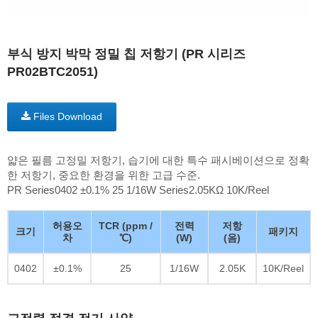
부식 방지 박막 정밀 칩 저항기 (PR 시리즈
PR02BTC2051)
Files Download
얇은 필름 고정밀 저항기, 습기에 대한 특수 패시베이션으로 정확
한 저항기, 중요한 환경을 위한 고급 수준.
PR Series0402 ±0.1% 25 1/16W Series2.05KΩ 10K/Reel
허용오
TCR (ppm /
전력
저항
크기
패키지
차
℃)
(W)
(옴)
0402
±0.1%
25
1/16W
2.05K
10K/Reel
고전력 정격 전기 사양