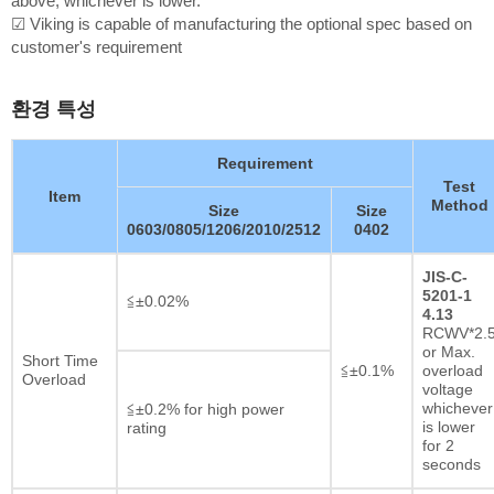
above, whichever is lower.
☑ Viking is capable of manufacturing the optional spec based on
customer's requirement
환경 특성
Requirement
Test
Item
Method
Size
Size
0603/0805/1206/2010/2512
0402
JIS-C-
5201-1
≦±0.02%
4.13
RCWV*2.
or Max.
Short Time
≦±0.1%
overload
Overload
voltage
whichever
≦±0.2% for high power
is lower
rating
for 2
seconds