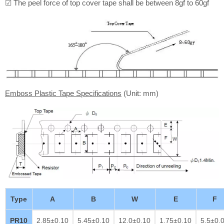
☑ The peel force of top cover tape shall be between 8gf to 60gf
Emboss Plastic Tape Specifications
(Unit: mm)
Type
A
B
W
E
F
PR10
2.85±0.10
5.45±0.10
12.0±0.10
1.75±0.10
5.5±0.