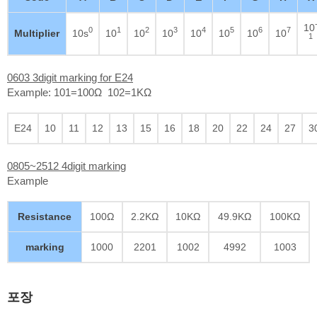
10
0
1
2
3
4
5
6
7
Multiplier
10s
10
10
10
10
10
10
10
1
0603 3digit marking for E24
Example: 101=100Ω 102=1KΩ
E24
10
11
12
13
15
16
18
20
22
24
27
3
0805~2512 4digit marking
Example
Resistance
100Ω
2.2KΩ
10KΩ
49.9KΩ
100KΩ
marking
1000
2201
1002
4992
1003
포장