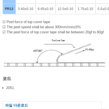
PR12
3.40±0.10
6.65±0.10
12.0±0.10
1.75±0.10
5.5±0.
☑ Peel force of top cover tape
☑ The peel speed shall be about 300mm/min±5%
☑ The peel force of top cover tape shall be between 20gf to 80gf
코드
2051
파일 다운로드