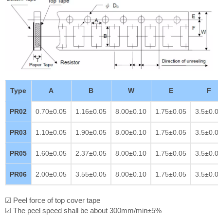
Type
A
B
W
E
F
PR02
0.70±0.05
1.16±0.05
8.00±0.10
1.75±0.05
3.5±0.
PR03
1.10±0.05
1.90±0.05
8.00±0.10
1.75±0.05
3.5±0.
PR05
1.60±0.05
2.37±0.05
8.00±0.10
1.75±0.05
3.5±0.
PR06
2.00±0.05
3.55±0.05
8.00±0.10
1.75±0.05
3.5±0.
☑ Peel force of top cover tape
☑ The peel speed shall be about 300mm/min±5%