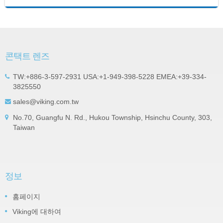
콘택트 렌즈
TW:+886-3-597-2931 USA:+1-949-398-5228 EMEA:+39-334-
3825550
sales@viking.com.tw
No.70, Guangfu N. Rd., Hukou Township, Hsinchu County, 303,
Taiwan
정보
홈페이지
Viking에 대하여