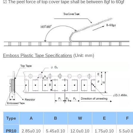
☑ The peel force of top cover tape shall be between 8gf to 60gf
Emboss Plastic Tape Specifications
(Unit: mm)
Type
A
B
W
E
F
PR10
2.85±0.10
5.45±0.10
12.0±0.10
1.75±0.10
5.5±0.