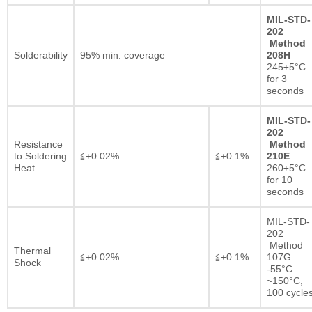
MIL-STD-
202
Method
Solderability
95% min. coverage
208H
245±5°C
for 3
seconds
MIL-STD-
202
Resistance
Method
to Soldering
≦±0.02%
≦±0.1%
210E
Heat
260±5°C
for 10
seconds
MIL-STD-
202
Method
Thermal
≦±0.02%
≦±0.1%
107G
Shock
-55°C
~150°C,
100 cycle