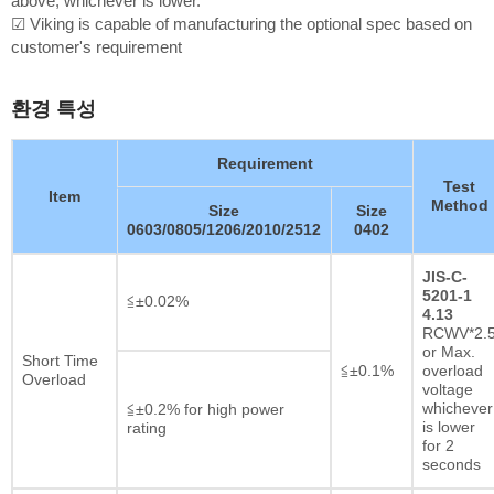
above, whichever is lower.
☑ Viking is capable of manufacturing the optional spec based on
customer's requirement
환경 특성
Requirement
Test
Item
Method
Size
Size
0603/0805/1206/2010/2512
0402
JIS-C-
5201-1
≦±0.02%
4.13
RCWV*2.
or Max.
Short Time
≦±0.1%
overload
Overload
voltage
whichever
≦±0.2% for high power
is lower
rating
for 2
seconds