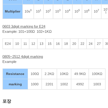
10
0
1
2
3
4
5
6
7
Multiplier
10s
10
10
10
10
10
10
10
1
0603 3digit marking for E24
Example: 101=100Ω 102=1KΩ
E24
10
11
12
13
15
16
18
20
22
24
27
3
0805~2512 4digit marking
Example
Resistance
100Ω
2.2KΩ
10KΩ
49.9KΩ
100KΩ
marking
1000
2201
1002
4992
1003
포장