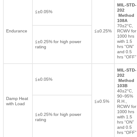
MIL-STD-
202
≦±0.05%
Method
108A
70±2°C,
Endurance
≦±0.25%
RCWV for
1000 hrs
with 1.5
≦±0.25% for high power
hrs “ON”
rating
and 0.5
hrs “OFF”
MIL-STD-
202
≦±0.05%
Method
103B
40±2°C,
90~95%
Damp Heat
≦±0.5%
R.H.,
with Load
RCWV for
1000 hrs
≦±0.25% for high power
with 1.5
rating
hrs “ON”
and 0.5
hrs “OFF”