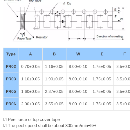
Type
A
B
W
E
F
PR02
0.70±0.05
1.16±0.05
8.00±0.10
1.75±0.05
3.5±0.
PR03
1.10±0.05
1.90±0.05
8.00±0.10
1.75±0.05
3.5±0.
PR05
1.60±0.05
2.37±0.05
8.00±0.10
1.75±0.05
3.5±0.
PR06
2.00±0.05
3.55±0.05
8.00±0.10
1.75±0.05
3.5±0.
☑ Peel force of top cover tape
☑ The peel speed shall be about 300mm/min±5%