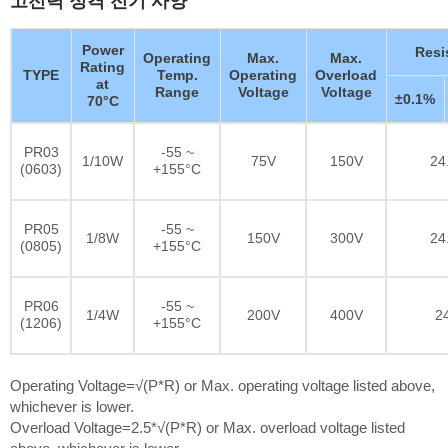
Power
Resi
Operating
Max.
Max.
Rating
TYPE
Temp.
Operating
Overload
at
Range
Voltage
Voltage
±0.1%
70°C
PR03
-55 ~
1/10W
75V
150V
24
(0603)
+155°C
PR05
-55 ~
1/8W
150V
300V
24
(0805)
+155°C
PR06
-55 ~
1/4W
200V
400V
2
(1206)
+155°C
Operating Voltage=√(P*R) or Max. operating voltage listed above,
whichever is lower.
Overload Voltage=2.5*√(P*R) or Max. overload voltage listed