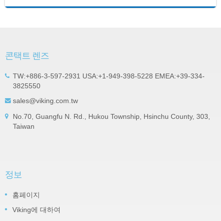
콘택트 렌즈
TW:+886-3-597-2931 USA:+1-949-398-5228 EMEA:+39-334-
3825550
sales@viking.com.tw
No.70, Guangfu N. Rd., Hukou Township, Hsinchu County, 303,
Taiwan
정보
홈페이지
Viking에 대하여