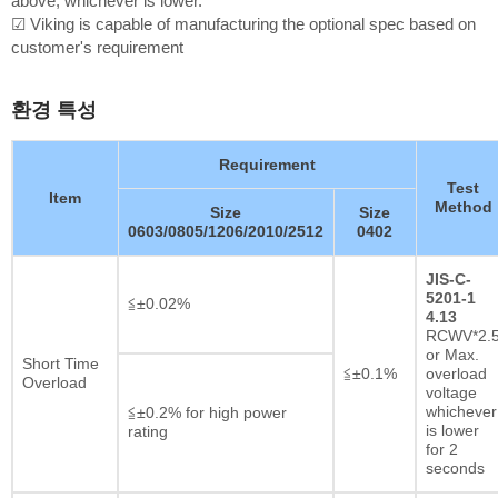
above, whichever is lower.
☑ Viking is capable of manufacturing the optional spec based on
customer's requirement
환경 특성
Requirement
Test
Item
Method
Size
Size
0603/0805/1206/2010/2512
0402
JIS-C-
5201-1
≦±0.02%
4.13
RCWV*2.
or Max.
Short Time
≦±0.1%
overload
Overload
voltage
whichever
≦±0.2% for high power
is lower
rating
for 2
seconds