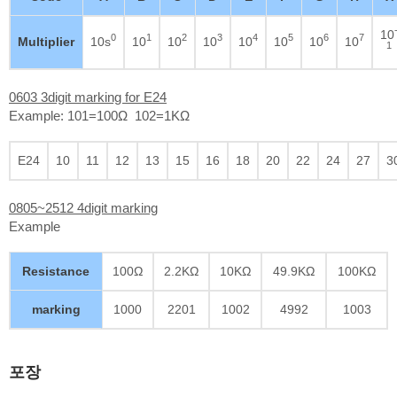
10
0
1
2
3
4
5
6
7
Multiplier
10s
10
10
10
10
10
10
10
1
0603 3digit marking for E24
Example: 101=100Ω 102=1KΩ
E24
10
11
12
13
15
16
18
20
22
24
27
3
0805~2512 4digit marking
Example
Resistance
100Ω
2.2KΩ
10KΩ
49.9KΩ
100KΩ
marking
1000
2201
1002
4992
1003
포장