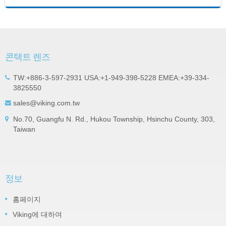
콘택트 렌즈
TW:+886-3-597-2931 USA:+1-949-398-5228 EMEA:+39-334-
3825550
sales@viking.com.tw
No.70, Guangfu N. Rd., Hukou Township, Hsinchu County, 303,
Taiwan
정보
홈페이지
Viking에 대하여