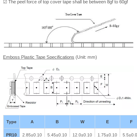
☑ The peel force of top cover tape shall be between 8gf to 60gf
Emboss Plastic Tape Specifications
(Unit: mm)
Type
A
B
W
E
F
PR10
2.85±0.10
5.45±0.10
12.0±0.10
1.75±0.10
5.5±0.