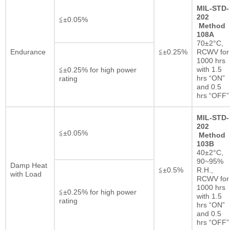
MIL-STD-
202
≦±0.05%
Method
108A
70±2°C,
Endurance
≦±0.25%
RCWV for
1000 hrs
with 1.5
≦±0.25% for high power
hrs “ON”
rating
and 0.5
hrs “OFF”
MIL-STD-
202
≦±0.05%
Method
103B
40±2°C,
90~95%
Damp Heat
≦±0.5%
R.H.,
with Load
RCWV for
1000 hrs
≦±0.25% for high power
with 1.5
rating
hrs “ON”
and 0.5
hrs “OFF”