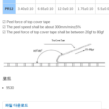
PR12
3.40±0.10
6.65±0.10
12.0±0.10
1.75±0.10
5.5±0.
☑ Peel force of top cover tape
☑ The peel speed shall be about 300mm/min±5%
☑ The peel force of top cover tape shall be between 20gf to 80gf
코드
9530
파일 다운로드