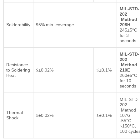
MIL-STD-
202
Method
Solderability
95% min. coverage
208H
245±5°C
for 3
seconds
MIL-STD-
202
Resistance
Method
to Soldering
≦±0.02%
≦±0.1%
210E
Heat
260±5°C
for 10
seconds
MIL-STD-
202
Method
Thermal
≦±0.02%
≦±0.1%
107G
Shock
-55°C
~150°C,
100 cycle