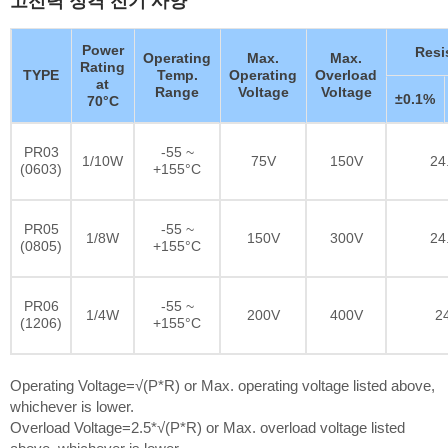
Power
Resi
Operating
Max.
Max.
Rating
TYPE
Temp.
Operating
Overload
at
Range
Voltage
Voltage
±0.1%
70°C
PR03
-55 ~
1/10W
75V
150V
24
(0603)
+155°C
PR05
-55 ~
1/8W
150V
300V
24
(0805)
+155°C
PR06
-55 ~
1/4W
200V
400V
2
(1206)
+155°C
Operating Voltage=√(P*R) or Max. operating voltage listed above,
whichever is lower.
Overload Voltage=2.5*√(P*R) or Max. overload voltage listed