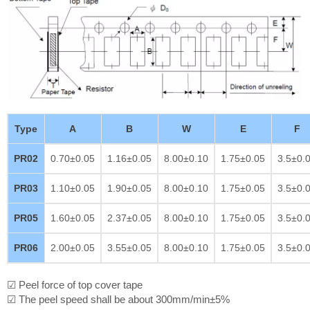
Type
A
B
W
E
F
PR02
0.70±0.05
1.16±0.05
8.00±0.10
1.75±0.05
3.5±0.
PR03
1.10±0.05
1.90±0.05
8.00±0.10
1.75±0.05
3.5±0.
PR05
1.60±0.05
2.37±0.05
8.00±0.10
1.75±0.05
3.5±0.
PR06
2.00±0.05
3.55±0.05
8.00±0.10
1.75±0.05
3.5±0.
☑ Peel force of top cover tape
☑ The peel speed shall be about 300mm/min±5%