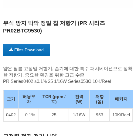
부식 방지 박막 정밀 칩 저항기 (PR 시리즈
PR02BTC9530)
Files Download
얇은 필름 고정밀 저항기, 습기에 대한 특수 패시베이션으로 정확
한 저항기, 중요한 환경을 위한 고급 수준.
PR Series0402 ±0.1% 25 1/16W Series953Ω 10K/Reel
허용오
TCR (ppm /
전력
저항
크기
패키지
차
℃)
(W)
(옴)
0402
±0.1%
25
1/16W
953
10K/Reel
고전력 정격 전기 사양