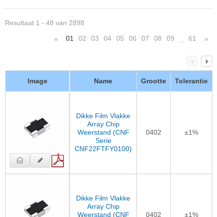
Resultaat 1 - 48 van 2898
01
02
03
04
05
06
07
08
09
61
«
»
…
Image
Name
Grootte
Tolerantie
Dikke Film Vlakke
Array Chip
Weerstand (CNF
0402
±1%
Serie
CNF22FTFY0100)
Dikke Film Vlakke
Array Chip
Weerstand (CNF
0402
±1%