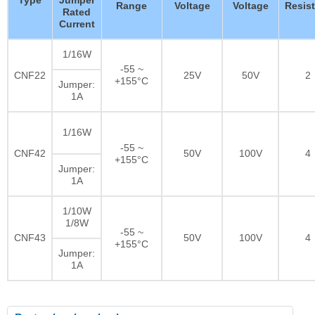
Type
Jumper
Range
Voltage
Voltage
Resis
Rated
Current
1/16W
-55 ~
CNF22
25V
50V
2
+155°C
Jumper:
1A
1/16W
-55 ~
CNF42
50V
100V
4
+155°C
Jumper:
1A
1/10W
1/8W
-55 ~
CNF43
50V
100V
4
+155°C
Jumper:
1A