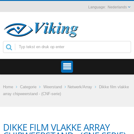
Nederlands
Home
Categorie
Weerstand
Netwerk/Array
Dikke film vlakke
array chipweerstand - (CNF-serie)
DIKKE FILM VLAKKE ARRAY