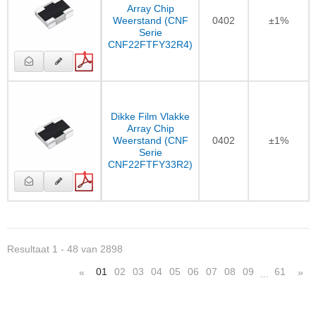
Array Chip
Weerstand (CNF
0402
±1%
Serie
CNF22FTFY32R4)
Dikke Film Vlakke
Array Chip
Weerstand (CNF
0402
±1%
Serie
CNF22FTFY33R2)
Resultaat 1 - 48 van 2898
01
02
03
04
05
06
07
08
09
61
«
»
…