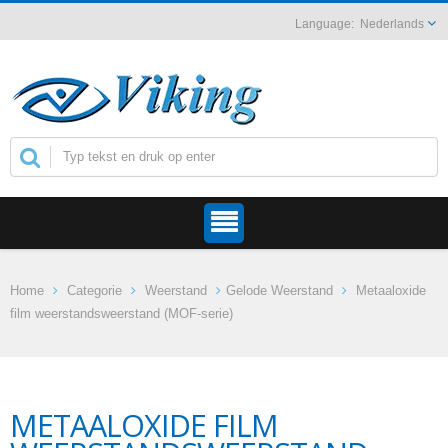
Nederlands
Home
Categorie
Weerstand
Gelode Weerstand
Metaaloxide
film weerstandsweerstand (MOF-serie)
METAALOXIDE FILM