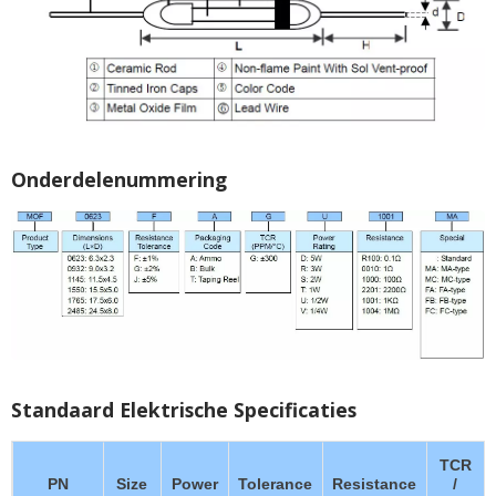
Onderdelenummering
Standaard Elektrische Specificaties
TCR
PN
Size
Power
Tolerance
Resistance
/