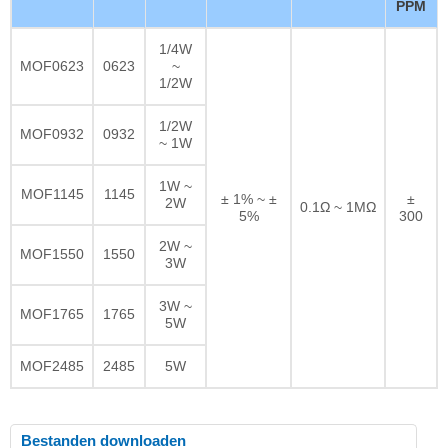
PPM
1/4W
MOF0623
0623
~
1/2W
1/2W
MOF0932
0932
~ 1W
1W ~
MOF1145
1145
± 1% ~ ±
±
2W
0.1Ω ~ 1MΩ
5%
300
2W ~
MOF1550
1550
3W
3W ~
MOF1765
1765
5W
MOF2485
2485
5W
Bestanden downloaden