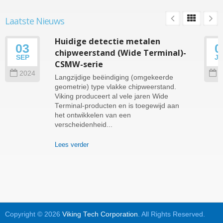
Laatste Nieuws
Huidige detectie metalen
03
0
chipweerstand (Wide Terminal)-
SEP
J
CSMW-serie
2024
2
Langzijdige beëindiging (omgekeerde
geometrie) type vlakke chipweerstand.
Viking produceert al vele jaren Wide
Terminal-producten en is toegewijd aan
het ontwikkelen van een
verscheidenheid...
Lees verder
Copyright © 2026
Viking Tech Corporation
. All Rights Reserved.