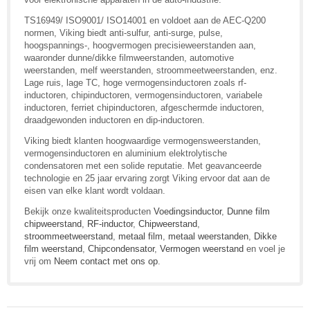
TS16949/ ISO9001/ ISO14001 en voldoet aan de AEC-Q200
normen, Viking biedt anti-sulfur, anti-surge, pulse,
hoogspannings-, hoogvermogen precisieweerstanden aan,
waaronder dunne/dikke filmweerstanden, automotive
weerstanden, melf weerstanden, stroommeetweerstanden, enz.
Lage ruis, lage TC, hoge vermogensinductoren zoals rf-
inductoren, chipinductoren, vermogensinductoren, variabele
inductoren, ferriet chipinductoren, afgeschermde inductoren,
draadgewonden inductoren en dip-inductoren.
Viking biedt klanten hoogwaardige vermogensweerstanden,
vermogensinductoren en aluminium elektrolytische
condensatoren met een solide reputatie. Met geavanceerde
technologie en 25 jaar ervaring zorgt Viking ervoor dat aan de
eisen van elke klant wordt voldaan.
Bekijk onze kwaliteitsproducten
Voedingsinductor
,
Dunne film
chipweerstand
,
RF-inductor
,
Chipweerstand
,
stroommeetweerstand
,
metaal film
,
metaal weerstanden
,
Dikke
film weerstand
,
Chipcondensator
,
Vermogen weerstand
en voel je
vrij om
Neem contact met ons op
.