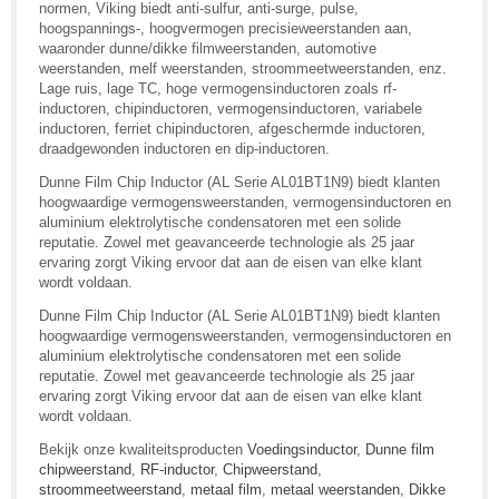
normen, Viking biedt anti-sulfur, anti-surge, pulse,
hoogspannings-, hoogvermogen precisieweerstanden aan,
waaronder dunne/dikke filmweerstanden, automotive
weerstanden, melf weerstanden, stroommeetweerstanden, enz.
Lage ruis, lage TC, hoge vermogensinductoren zoals rf-
inductoren, chipinductoren, vermogensinductoren, variabele
inductoren, ferriet chipinductoren, afgeschermde inductoren,
draadgewonden inductoren en dip-inductoren.
Dunne Film Chip Inductor (AL Serie AL01BT1N9) biedt klanten
hoogwaardige vermogensweerstanden, vermogensinductoren en
aluminium elektrolytische condensatoren met een solide
reputatie. Zowel met geavanceerde technologie als 25 jaar
ervaring zorgt Viking ervoor dat aan de eisen van elke klant
wordt voldaan.
Dunne Film Chip Inductor (AL Serie AL01BT1N9) biedt klanten
hoogwaardige vermogensweerstanden, vermogensinductoren en
aluminium elektrolytische condensatoren met een solide
reputatie. Zowel met geavanceerde technologie als 25 jaar
ervaring zorgt Viking ervoor dat aan de eisen van elke klant
wordt voldaan.
Bekijk onze kwaliteitsproducten
Voedingsinductor
,
Dunne film
chipweerstand
,
RF-inductor
,
Chipweerstand
,
stroommeetweerstand
,
metaal film
,
metaal weerstanden
,
Dikke