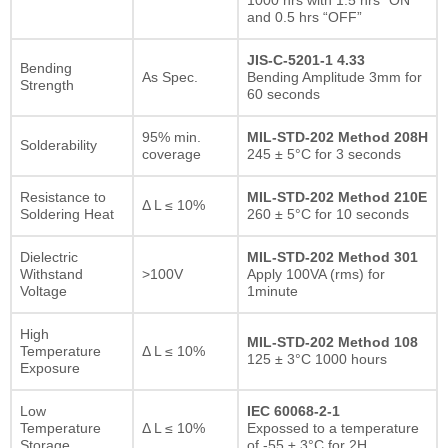
and 0.5 hrs “OFF”
JIS-C-5201-1 4.33
Bending
As Spec.
Bending Amplitude 3mm for
Strength
60 seconds
95% min.
MIL-STD-202 Method 208H
Solderability
coverage
245 ± 5°C for 3 seconds
Resistance to
MIL-STD-202 Method 210E
Δ L ≤ 10%
Soldering Heat
260 ± 5°C for 10 seconds
Dielectric
MIL-STD-202 Method 301
Withstand
>100V
Apply 100VA (rms) for
Voltage
1minute
High
MIL-STD-202 Method 108
Temperature
Δ L ≤ 10%
125 ± 3°C 1000 hours
Exposure
Low
IEC 60068-2-1
Temperature
Δ L ≤ 10%
Expossed to a temperature
Storage
of -55 ± 3°C for 2H