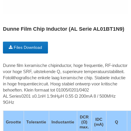
Dunne Film Chip Inductor (AL Serie AL01BT1N9)
Files Download
Dunne film keramische chipinductor, hoge frequentie, RF-inductor
voor hoge SRF, uitstekende Q, superieure temperatuurstabiliteit.
Fotolithografische enkele laag keramische chip. Stabiele inductie
in hoge frequentiecircuit. Hoog stabiel ontwerp voor kritische
behoeften. Klein formaat tot 01005/0201/0402
AL Series0201 ±0.1nH 1.9nHμH 0.55 Ω 200mA 8 / 500MHz
9GHz
DCR
IDC
Grootte
Tolerantie
Inductantie
(Ω)
Q
(mA)
max.