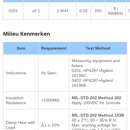
8 /
0201
±0.1
1.9nH
0.55
200
500MHz
Milieu Kenmerken
Item
Requirement
Test Method
Measuring equipment and
fixture:
0201: HP4287+Agilent
Inductance
As Spec.
16196C
0402: HP4287+Agilent
16196B
Insulation
MIL-STD-202 Method 302
>1000MΩ
Resistance
Apply 100VDC for 1minute
MIL-STD-202 Method 103B
40 ± 2°C, 90 ~ 95% R.H.
Damp Heat with
Δ L ≤ 10%
Max. working voltage for
Load
1000 hrs with 1.5 hrs “ON”