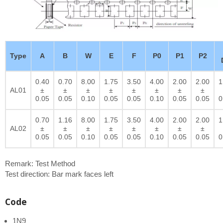
Type
A
B
W
E
F
P0
P1
P2
0.40
0.70
8.00
1.75
3.50
4.00
2.00
2.00
1
AL01
±
±
±
±
±
±
±
±
0.05
0.05
0.10
0.05
0.05
0.10
0.05
0.05
0
0.70
1.16
8.00
1.75
3.50
4.00
2.00
2.00
1
AL02
±
±
±
±
±
±
±
±
0.05
0.05
0.10
0.05
0.05
0.10
0.05
0.05
0
Remark: Test Method
Test direction: Bar mark faces left
Code
1N9