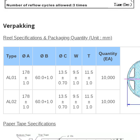
Verpakking
Reel Specifications & Packaging Quantity (Unit : mm)
Quantity
Type
Ø A
Ø B
Ø C
W
T
(EA)
178
13.5
9.5
11.5
AL01
±
60.0+1.0
±
±
±
10,000
1.0
0.70
1.0
1.0
178
13.5
9.5
11.5
AL02
±
60.0+1.0
±
±
±
10,000
1.0
0.70
1.0
1.0
Paper Tape Specifications