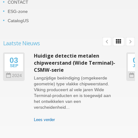
CONTACT
ESG-zone
CatalogUS
Laatste Nieuws
Huidige detectie metalen
03
0
chipweerstand (Wide Terminal)-
SEP
J
CSMW-serie
2024
2
Langzijdige beëindiging (omgekeerde
geometrie) type vlakke chipweerstand.
Viking produceert al vele jaren Wide
Terminal-producten en is toegewijd aan
het ontwikkelen van een
verscheidenheid...
Lees verder