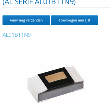
(AL SERIE AL01BT1N9)
Aanvraag verzenden
Toevoegen aan lijst
AL01BT1N9