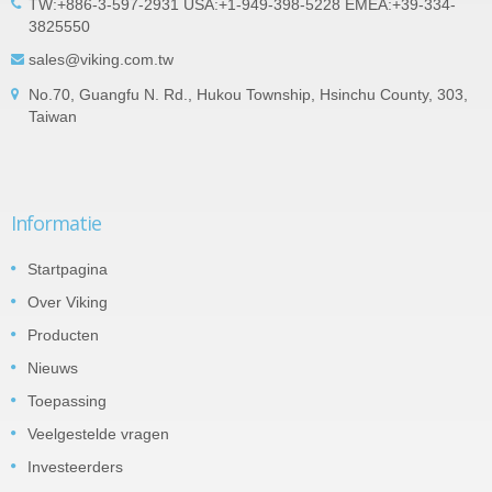
TW:+886-3-597-2931 USA:+1-949-398-5228 EMEA:+39-334-
3825550
sales@viking.com.tw
No.70, Guangfu N. Rd., Hukou Township, Hsinchu County, 303,
Taiwan
Informatie
Startpagina
Over Viking
Producten
Nieuws
Toepassing
Veelgestelde vragen
Investeerders