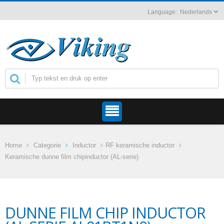
Nederlands
Home
Categorie
Inductor
RF keramische inductor
Keramische dunne film chipinductor (AL-serie)
DUNNE FILM CHIP INDUCTOR