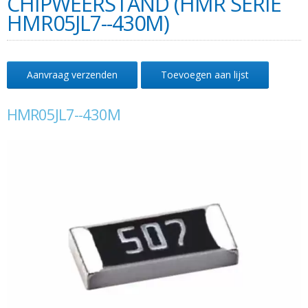
CHIPWEERSTAND (HMR SERIE
HMR05JL7--430M)
Aanvraag verzenden
Toevoegen aan lijst
HMR05JL7--430M