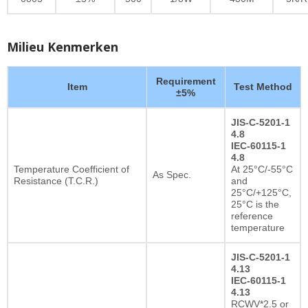
Milieu Kenmerken
Requirement
Item
Test Method
±5%
JIS-C-5201-1
4.8
IEC-60115-1
4.8
Temperature Coefficient of
At 25°C/-55°C
As Spec.
Resistance (T.C.R.)
and
25°C/+125°C,
25°C is the
reference
temperature
JIS-C-5201-1
4.13
IEC-60115-1
4.13
RCWV*2.5 or