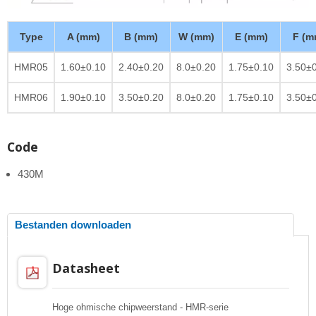
Type
A (mm)
B (mm)
W (mm)
E (mm)
F (m
HMR05
1.60±0.10
2.40±0.20
8.0±0.20
1.75±0.10
3.50±
HMR06
1.90±0.10
3.50±0.20
8.0±0.20
1.75±0.10
3.50±
Code
430M
Bestanden downloaden
Datasheet
Hoge ohmische chipweerstand - HMR-serie