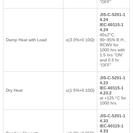
“OFF”
JIS-C-5201-1
4.24
IEC-60115-1
4.24
40±2°C,
Damp Heat with Load
±(3.0%+0.10Ω)
90~95% R.H.,
RCWV for
1000 hrs with
1.5 hrs “ON”
and 0.5 hr
“OFF”
JIS-C-5201-1
4.23
IEC-60115-1
Dry Heat
±(1.5%+0.10Ω)
4.23.2
at +125 °C for
1000 hrs
JIS-C-5201-1
4.33
IEC-60115-1
4.33