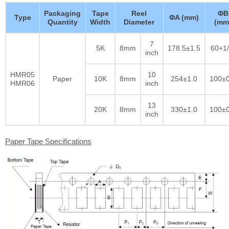
Packaging
Tape
Reel
ΦB
Type
ΦA (mm)
Quantity
Width
Diameter
(mm
7
5K
8mm
178.5±1.5
60+1/
inch
HMR05
10
Paper
10K
8mm
254±1.0
100±0
HMR06
inch
13
20K
8mm
330±1.0
100±0
inch
Paper Tape Specifications