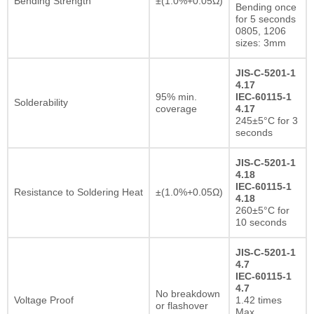
Bending Strength
±(1.0%+0.05Ω)
Bending once
for 5 seconds
0805, 1206
sizes: 3mm
JIS-C-5201-1
4.17
95% min.
IEC-60115-1
Solderability
coverage
4.17
245±5°C for 3
seconds
JIS-C-5201-1
4.18
IEC-60115-1
Resistance to Soldering Heat
±(1.0%+0.05Ω)
4.18
260±5°C for
10 seconds
JIS-C-5201-1
4.7
IEC-60115-1
4.7
No breakdown
Voltage Proof
1.42 times
or flashover
Max.