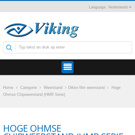
Nederlands
Home
Categorie
Weerstand
Dikke film weerstand
Hoge
Ohmse Chipweerstand (HMR Serie)
HOGE OHMSE