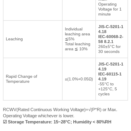
Operating
Voltage for 1
minute
JIS-C-5201-1
Individual
4.18
leaching area
IEC-60068-2-
Leaching
≦5%
58 8.2.1
Total leaching
260±5°C for
area ≦ 10%
30 seconds
JIS-C-5201-1
4.19
IEC-60115-1
Rapid Change of
±(1.0%+0.05Ω)
4.19
Temperature
-55°C to
+125°C, 5
cycles
RCWV(Rated Continuous Working Voltage)=√(P*R) or Max.
Operating Voltage whichever is lower.
☑ Storage Temperature: 15~28°C; Humidity < 80%RH