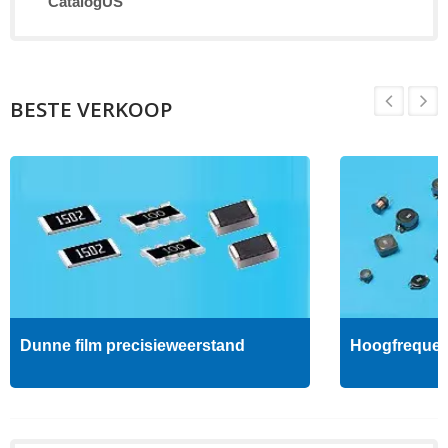
CatalogUS
BESTE VERKOOP
Dunne film precisieweerstand
Hoogfrequent