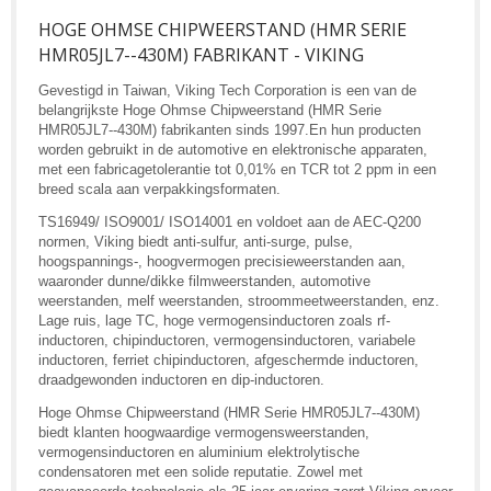
HOGE OHMSE CHIPWEERSTAND (HMR SERIE
HMR05JL7--430M) FABRIKANT - VIKING
Gevestigd in Taiwan, Viking Tech Corporation is een van de
belangrijkste Hoge Ohmse Chipweerstand (HMR Serie
HMR05JL7--430M) fabrikanten sinds 1997.En hun producten
worden gebruikt in de automotive en elektronische apparaten,
met een fabricagetolerantie tot 0,01% en TCR tot 2 ppm in een
breed scala aan verpakkingsformaten.
TS16949/ ISO9001/ ISO14001 en voldoet aan de AEC-Q200
normen, Viking biedt anti-sulfur, anti-surge, pulse,
hoogspannings-, hoogvermogen precisieweerstanden aan,
waaronder dunne/dikke filmweerstanden, automotive
weerstanden, melf weerstanden, stroommeetweerstanden, enz.
Lage ruis, lage TC, hoge vermogensinductoren zoals rf-
inductoren, chipinductoren, vermogensinductoren, variabele
inductoren, ferriet chipinductoren, afgeschermde inductoren,
draadgewonden inductoren en dip-inductoren.
Hoge Ohmse Chipweerstand (HMR Serie HMR05JL7--430M)
biedt klanten hoogwaardige vermogensweerstanden,
vermogensinductoren en aluminium elektrolytische
condensatoren met een solide reputatie. Zowel met