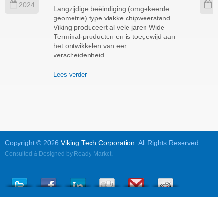
2024
2
Langzijdige beëindiging (omgekeerde
geometrie) type vlakke chipweerstand.
Viking produceert al vele jaren Wide
Terminal-producten en is toegewijd aan
het ontwikkelen van een
verscheidenheid...
Lees verder
Copyright © 2026
Viking Tech Corporation
. All Rights Reserved.
Consulted & Designed by
Ready-Market
.