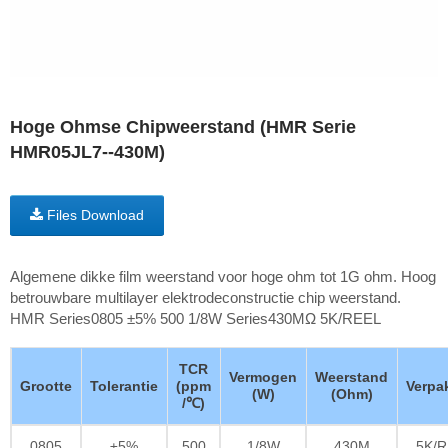
Hoge Ohmse Chipweerstand (HMR Serie
HMR05JL7--430M)
Files Download
Algemene dikke film weerstand voor hoge ohm tot 1G ohm. Hoog
betrouwbare multilayer elektrodeconstructie chip weerstand.
HMR Series0805 ±5% 500 1/8W Series430MΩ 5K/REEL
TCR
Vermogen
Weerstand
Grootte
Tolerantie
(ppm
Verpa
(W)
(Ohm)
/℃)
0805
±5%
500
1/8W
430M
5K/