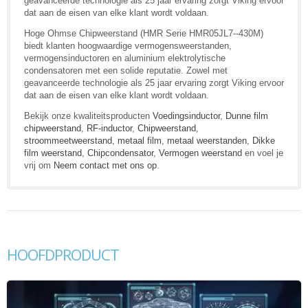
geavanceerde technologie als 25 jaar ervaring zorgt Viking ervoor
dat aan de eisen van elke klant wordt voldaan.
Hoge Ohmse Chipweerstand (HMR Serie HMR05JL7--430M)
biedt klanten hoogwaardige vermogensweerstanden,
vermogensinductoren en aluminium elektrolytische
condensatoren met een solide reputatie. Zowel met
geavanceerde technologie als 25 jaar ervaring zorgt Viking ervoor
dat aan de eisen van elke klant wordt voldaan.
Bekijk onze kwaliteitsproducten
Voedingsinductor
,
Dunne film
chipweerstand
,
RF-inductor
,
Chipweerstand
,
stroommeetweerstand
,
metaal film
,
metaal weerstanden
,
Dikke
film weerstand
,
Chipcondensator
,
Vermogen weerstand
en voel je
vrij om
Neem contact met ons op
.
HOOFDPRODUCT