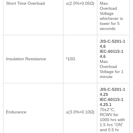
Short Time Overload
±(2.0%+0.05Ω)
Max.
Overload
Voltage
whichever is
lower for 5
seconds
JIS-C-5201-1
4.6
IEC-60115-1
4.6
Insulation Resistance
³10G
Max.
Overload
Voltage for 1
minute
JIS-C-5201-1
4.25
IEC-60115-1
4.25.1
70±2°C,
Endurance
±(3.0%+0.10Ω)
RCWV for
1000 hrs with
1.5 hrs “ON”
and 0.5 hr