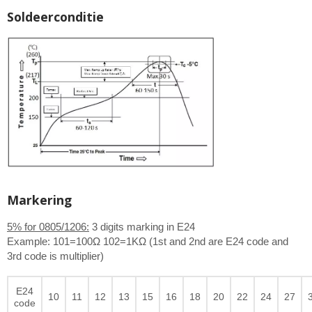
Soldeerconditie
Markering
5% for 0805/1206:
3 digits marking in E24
Example: 101=100Ω 102=1KΩ (1st and 2nd are E24 code and
3rd code is multiplier)
E24
10
11
12
13
15
16
18
20
22
24
27
code