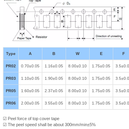
Type
A
B
W
E
F
PR02
0.70±0.05
1.16±0.05
8.00±0.10
1.75±0.05
3.5±0.
PR03
1.10±0.05
1.90±0.05
8.00±0.10
1.75±0.05
3.5±0.
PR05
1.60±0.05
2.37±0.05
8.00±0.10
1.75±0.05
3.5±0.
PR06
2.00±0.05
3.55±0.05
8.00±0.10
1.75±0.05
3.5±0.
☑ Peel force of top cover tape
☑ The peel speed shall be about 300mm/min±5%