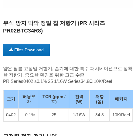
부식 방지 박막 정밀 칩 저항기 (PR 시리즈
PR02BTC34R8)
Files Download
얇은 필름 고정밀 저항기, 습기에 대한 특수 패시베이션으로 정확
한 저항기, 중요한 환경을 위한 고급 수준.
PR Series0402 ±0.1% 25 1/16W Series34.8Ω 10K/Reel
허용오
TCR (ppm /
전력
저항
크기
패키지
차
℃)
(W)
(옴)
0402
±0.1%
25
1/16W
34.8
10K/Reel
고전력 정격 전기 사양