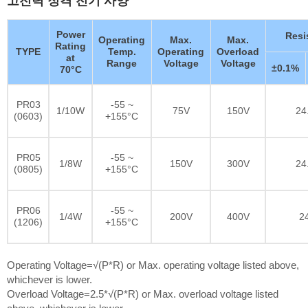
Power
Resi
Operating
Max.
Max.
Rating
TYPE
Temp.
Operating
Overload
at
Range
Voltage
Voltage
±0.1%
70°C
PR03
-55 ~
1/10W
75V
150V
24
(0603)
+155°C
PR05
-55 ~
1/8W
150V
300V
24
(0805)
+155°C
PR06
-55 ~
1/4W
200V
400V
2
(1206)
+155°C
Operating Voltage=√(P*R) or Max. operating voltage listed above,
whichever is lower.
Overload Voltage=2.5*√(P*R) or Max. overload voltage listed