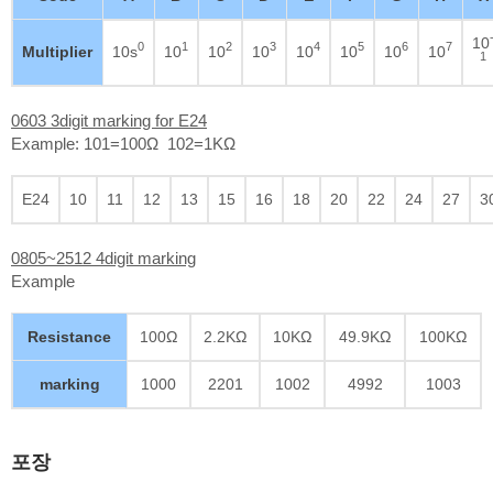
10
0
1
2
3
4
5
6
7
Multiplier
10s
10
10
10
10
10
10
10
1
0603 3digit marking for E24
Example: 101=100Ω 102=1KΩ
E24
10
11
12
13
15
16
18
20
22
24
27
3
0805~2512 4digit marking
Example
Resistance
100Ω
2.2KΩ
10KΩ
49.9KΩ
100KΩ
marking
1000
2201
1002
4992
1003
포장