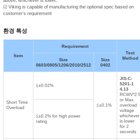
above, whichever is lower.
☑ Viking is capable of manufacturing the optional spec based on
customer's requirement
환경 특성
Requirement
Test
Item
Method
Size
Size
0603/0805/1206/2010/2512
0402
JIS-C-
5201-1
≦±0.02%
4.13
RCWV*2.
or Max.
Short Time
≦±0.1%
overload
Overload
voltage
whichever
≦±0.2% for high power
is lower
rating
for 2
seconds