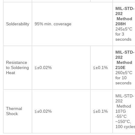
MIL-STD-
202
Method
Solderability
95% min. coverage
208H
245±5°C
for 3
seconds
MIL-STD-
202
Resistance
Method
to Soldering
≦±0.02%
≦±0.1%
210E
Heat
260±5°C
for 10
seconds
MIL-STD-
202
Method
Thermal
≦±0.02%
≦±0.1%
107G
Shock
-55°C
~150°C,
100 cycle