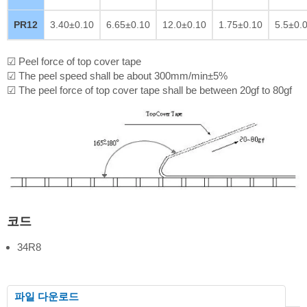
PR12
3.40±0.10
6.65±0.10
12.0±0.10
1.75±0.10
5.5±0.
☑ Peel force of top cover tape
☑ The peel speed shall be about 300mm/min±5%
☑ The peel force of top cover tape shall be between 20gf to 80gf
코드
34R8
파일 다운로드