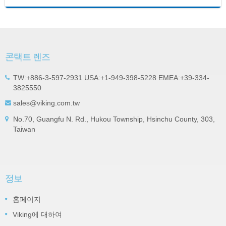
콘택트 렌즈
TW:+886-3-597-2931 USA:+1-949-398-5228 EMEA:+39-334-
3825550
sales@viking.com.tw
No.70, Guangfu N. Rd., Hukou Township, Hsinchu County, 303,
Taiwan
정보
홈페이지
Viking에 대하여