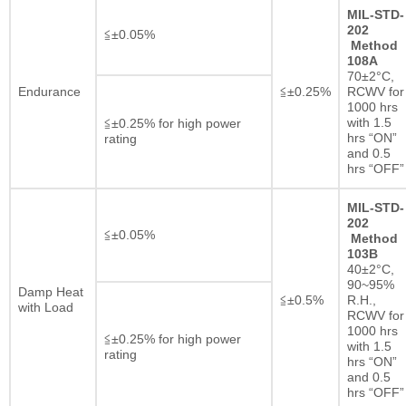
MIL-STD-
202
≦±0.05%
Method
108A
70±2°C,
Endurance
≦±0.25%
RCWV for
1000 hrs
with 1.5
≦±0.25% for high power
hrs “ON”
rating
and 0.5
hrs “OFF”
MIL-STD-
202
≦±0.05%
Method
103B
40±2°C,
90~95%
Damp Heat
≦±0.5%
R.H.,
with Load
RCWV for
1000 hrs
≦±0.25% for high power
with 1.5
rating
hrs “ON”
and 0.5
hrs “OFF”