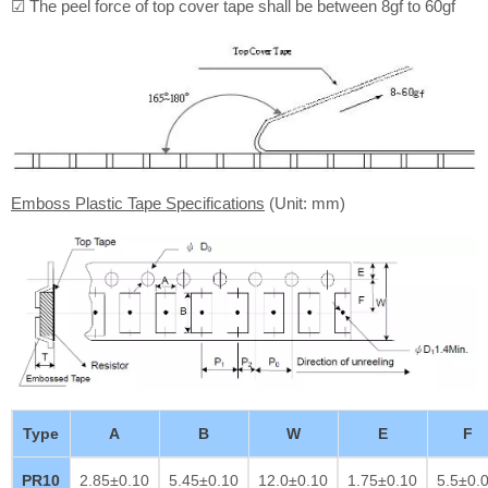
☑ The peel force of top cover tape shall be between 8gf to 60gf
Emboss Plastic Tape Specifications
(Unit: mm)
Type
A
B
W
E
F
PR10
2.85±0.10
5.45±0.10
12.0±0.10
1.75±0.10
5.5±0.