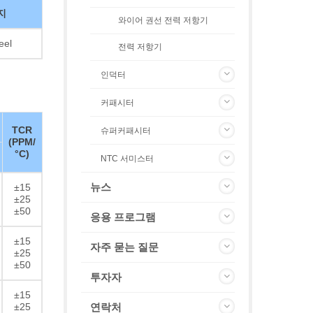
지
와이어 권선 전력 저항기
eel
전력 저항기
인덕터
커패시터
TCR
슈퍼커패시터
(PPM/
°C)
NTC 서미스터
뉴스
±15
±25
±50
응용 프로그램
±15
자주 묻는 질문
±25
±50
투자자
±15
±25
연락처