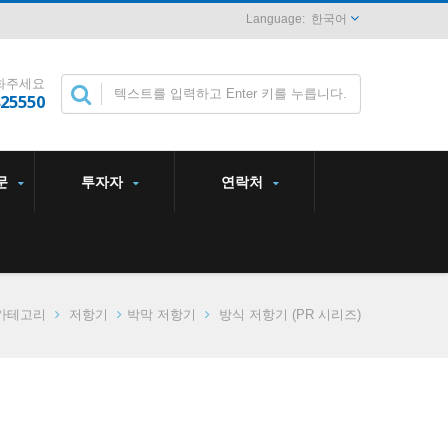
한국어
화주세요
825550
문
투자자
연락처
카테고리
저항기
박막 저항기
방식 저항기 (PR 시리즈)