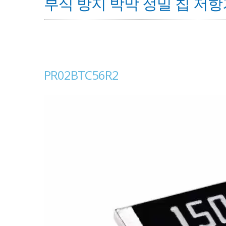
부식 방지 박막 정밀 칩 저항기 
PR02BTC56R2