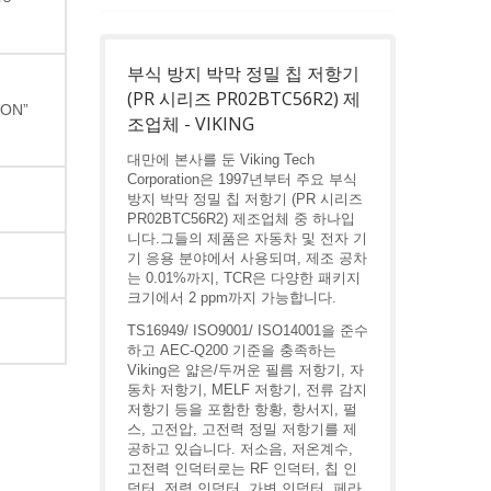
부식 방지 박막 정밀 칩 저항기
(PR 시리즈 PR02BTC56R2) 제
“ON”
조업체 - VIKING
대만에 본사를 둔 Viking Tech
Corporation은 1997년부터 주요 부식
방지 박막 정밀 칩 저항기 (PR 시리즈
PR02BTC56R2) 제조업체 중 하나입
니다.그들의 제품은 자동차 및 전자 기
기 응용 분야에서 사용되며, 제조 공차
는 0.01%까지, TCR은 다양한 패키지
크기에서 2 ppm까지 가능합니다.
TS16949/ ISO9001/ ISO14001을 준수
하고 AEC-Q200 기준을 충족하는
Viking은 얇은/두꺼운 필름 저항기, 자
동차 저항기, MELF 저항기, 전류 감지
저항기 등을 포함한 항황, 항서지, 펄
스, 고전압, 고전력 정밀 저항기를 제
공하고 있습니다. 저소음, 저온계수,
고전력 인덕터로는 RF 인덕터, 칩 인
덕터, 전력 인덕터, 가변 인덕터, 페라