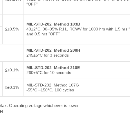
“OFF”
MIL-STD-202 Method 103B
≦±0.5%
40±2°C, 90~95% R.H., RCWV for 1000 hrs with 1.5 hrs 
and 0.5 hrs “OFF”
MIL-STD-202 Method 208H
245±5°C for 3 seconds
MIL-STD-202 Method 210E
≦±0.1%
260±5°C for 10 seconds
MIL-STD-202 Method 107G
≦±0.1%
-55°C ~150°C, 100 cycles
ax. Operating voltage whichever is lower
RH