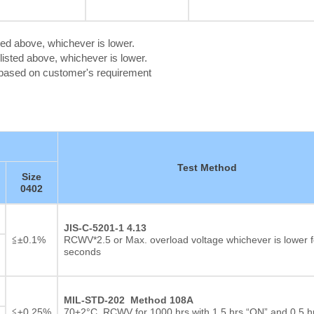
ted above, whichever is lower.
isted above, whichever is lower.
c based on customer's requirement
Test Method
Size
0402
JIS-C-5201-1 4.13
≦±0.1%
RCWV*2.5 or Max. overload voltage whichever is lower f
seconds
두꺼운 필름 저항기
MIL-STD-202 Method 108A
≦±0.25%
70±2°C, RCWV for 1000 hrs with 1.5 hrs “ON” and 0.5 h