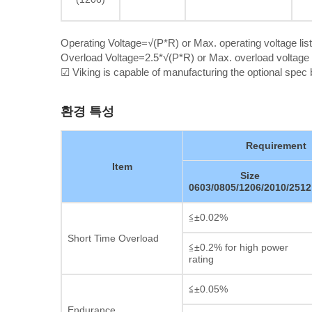
Operating Voltage=√(P*R) or Max. operating voltage lis
Overload Voltage=2.5*√(P*R) or Max. overload voltage l
☑ Viking is capable of manufacturing the optional spe
환경 특성
Requirement
Item
Size
0603/0805/1206/2010/2512
≦±0.02%
Short Time Overload
≦±0.2% for high power
rating
≦±0.05%
Endurance