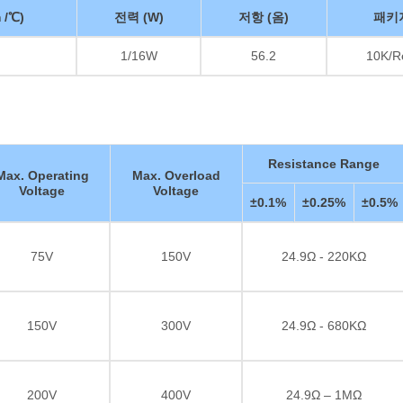
 /℃)
전력 (W)
저항 (옴)
패키
1/16W
56.2
10K/R
Resistance Range
Max. Operating
Max. Overload
Voltage
Voltage
±0.1%
±0.25%
±0.5%
75V
150V
24.9Ω - 220KΩ
150V
300V
24.9Ω - 680KΩ
200V
400V
24.9Ω – 1MΩ