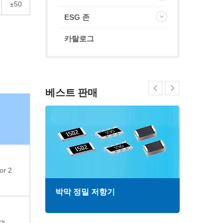
±50
ESG 존
카탈로그
베스트 판매
or 2
박막 정밀 저항기
고주
rs