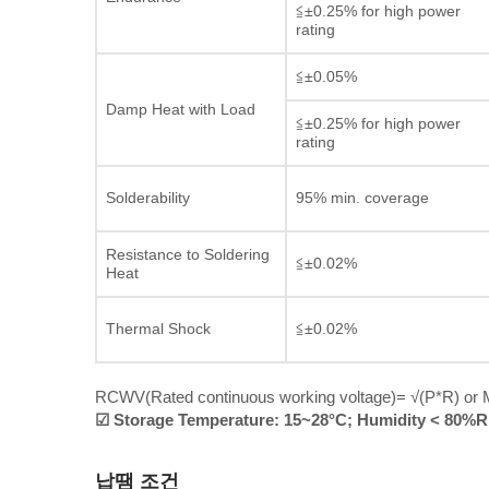
≦±0.25% for high power
rating
≦±0.05%
Damp Heat with Load
≦±0.25% for high power
rating
Solderability
95% min. coverage
Resistance to Soldering
≦±0.02%
Heat
Thermal Shock
≦±0.02%
RCWV(Rated continuous working voltage)= √(P*R) or M
☑ Storage Temperature: 15~28°C; Humidity < 80%
납땜 조건