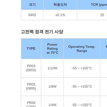
크기
허용오차
TCR (ppm
0402
±0.1%
25
고전력 정격 전기 사양
Power
Operating Temp.
TYPE
Rating
Range
at 70°C
PR03
1/10W
-55 ~ +155°C
(0603)
PR05
1/8W
-55 ~ +155°C
(0805)
PR06
1/4W
-55 ~ +155°C
(1206)