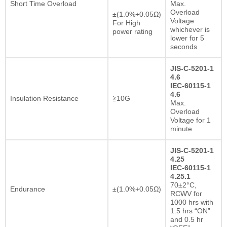
Short Time Overload
Max.
Overload
±(1.0%+0.05Ω)
Voltage
For High
whichever is
power rating
lower for 5
seconds
JIS-C-5201-1
4.6
IEC-60115-1
4.6
Insulation Resistance
≧10G
Max.
Overload
Voltage for 1
minute
JIS-C-5201-1
4.25
IEC-60115-1
4.25.1
70±2°C,
Endurance
±(1.0%+0.05Ω)
RCWV for
1000 hrs with
1.5 hrs “ON”
and 0.5 hr