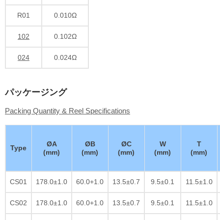
R01
0.010Ω
102
0.102Ω
024
0.024Ω
パッケージング
Packing Quantity & Reel Specifications
ØA
ØB
ØC
W
T
Type
(mm)
(mm)
(mm)
(mm)
(mm)
CS01
178.0±1.0
60.0+1.0
13.5±0.7
9.5±0.1
11.5±1.0
CS02
178.0±1.0
60.0+1.0
13.5±0.7
9.5±0.1
11.5±1.0