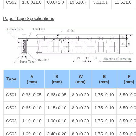
CS62
178.0±1.0
60.0+1.0
13.5±0.7
9.5±0.1
11.5±1.0
Paper Tape Specifications
A
B
W
E
F
Type
(mm)
(mm)
(mm)
(mm)
(mm)
CS01
0.38±0.05
0.68±0.05
8.0±0.20
1.75±0.10
3.50±0.
CS02
0.65±0.10
1.15±0.10
8.0±0.20
1.75±0.10
3.50±0.
CS03
1.10±0.10
1.90±0.10
8.0±0.20
1.75±0.10
3.50±0.
CS05
1.60±0.10
2.40±0.20
8.0±0.20
1.75±0.10
3.50±0.