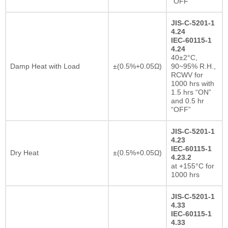
“OFF”
JIS-C-5201-1
4.24
IEC-60115-1
4.24
40±2°C,
Damp Heat with Load
±(0.5%+0.05Ω)
90~95% R.H.,
RCWV for
1000 hrs with
1.5 hrs “ON”
and 0.5 hr
“OFF”
JIS-C-5201-1
4.23
IEC-60115-1
Dry Heat
±(0.5%+0.05Ω)
4.23.2
at +155°C for
1000 hrs
JIS-C-5201-1
4.33
IEC-60115-1
4.33