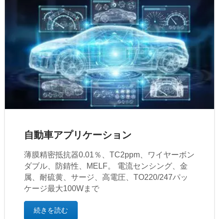
自動車アプリケーション
薄膜精密抵抗器0.01％、TC2ppm、ワイヤーボン
ダブル、防錆性、MELF。 電流センシング、金
属、耐硫黄、サージ、高電圧、TO220/247パッ
ケージ最大100Wまで
続きを読む