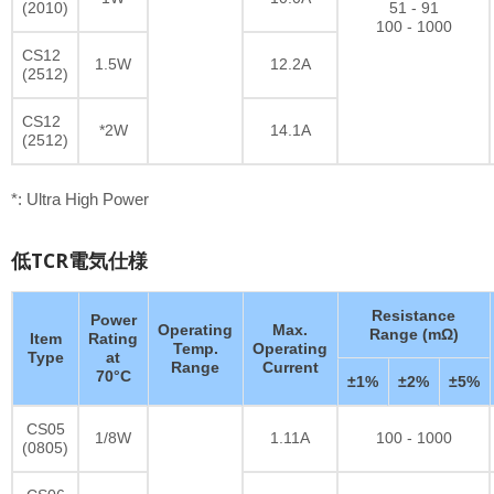
(2010)
51 - 91
100 - 1000
CS12
1.5W
12.2A
(2512)
CS12
*2W
14.1A
(2512)
*: Ultra High Power
低TCR電気仕様
Resistance
Power
Operating
Max.
Range (mΩ)
Item
Rating
Temp.
Operating
Type
at
Range
Current
70°C
±1%
±2%
±5%
CS05
1/8W
1.11A
100 - 1000
(0805)