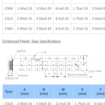
CS06
1.90±0.10
3.50±0.20
8.0±0.20
1.75±0.10
3.50±0.
CS13
2.90±0.10
3.50±0.20
8.0±0.20
1.75±0.10
3.50±0.
CS62
1.90±0.10
3.50±0.20
8.0±0.20
1.75±0.10
3.50±0.
Embossed Plastic Tape Specifications
A
B
W
E
F
Type
(mm)
(mm)
(mm)
(mm)
(mm)
CS10
2.80±0.10
5.50±0.10
12.0±0.30
1.75±0.10
5.5±0.