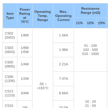
Resistance
Power
Operating
Max.
Range (mΩ)
Item
Rating
Temp.
Operating
Type
at
Range
Current
70°C
±1%
±2%
±5%
CS02
1/8W
1.56A
(0402)
51 - 100
CS03
1/8W
1.98A
102 - 500
(0603)
1/5W
510 - 1000
CS05
1/4W
2.21A
(0805)
CS06
1/2W
7.07A
(1206)
-55 ~
+155°C
CS13
3/4W
8.66A
(1210)
10 - 20
CS10
21 - 50
1W
10.0A