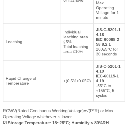
or flashover
Max.
Operating
Voltage for 1
minute
JIS-C-5201-1
Individual
4.18
leaching area
IEC-60068-2-
Leaching
≦5%
58 8.2.1
Total leaching
260±5°C for
area ≦10%
30 seconds
JIS-C-5201-1
4.19
IEC-60115-1
Rapid Change of
±(0.5%+0.05Ω)
4.19
Temperature
-55°C to
+155°C, 5
cycles
RCWV(Rated Continuous Working Voltage)=√(P*R) or Max.
Operating Voltage whichever is lower.
☑ Storage Temperature: 15~28°C; Humidity < 80%RH