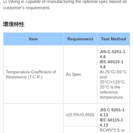
☑ Viking is capable of manufacturing the optional spec based on
customer's requirement.
環境特性
Item
Requirement
Test Method
JIS-C-5201-1
4.8
IEC-60115-1
4.8
Temperature Coefficient of
At 25°C/-55°C
As Spec.
Resistance (T.C.R.)
and
25°C/+125°C,
25°C is the
reference
temperature
JIS C 5201-1
±(0.5%+0.05Ω)
4.13
IEC 60115-1
4.13
RCWV*2.5 or