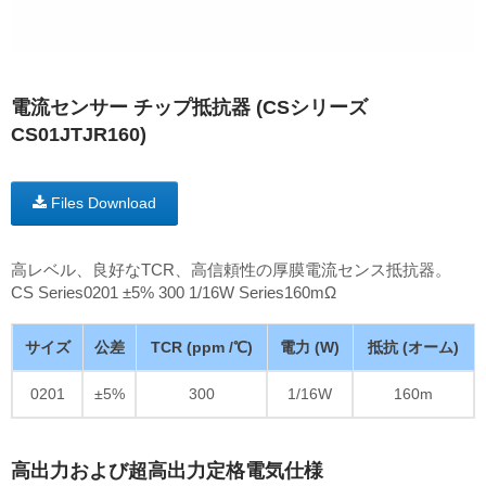
電流センサー チップ抵抗器 (CSシリーズ
CS01JTJR160)
Files Download
高レベル、良好なTCR、高信頼性の厚膜電流センス抵抗器。
CS Series0201 ±5% 300 1/16W Series160mΩ
サイズ
公差
TCR (ppm /℃)
電力 (W)
抵抗 (オーム)
0201
±5%
300
1/16W
160m
高出力および超高出力定格電気仕様