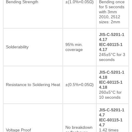
Bending Strength
±(1.0%+0.05Ω)
Bending once
for 5 seconds
with 3mm
2010, 2512
sizes: 2mm
JIS-C-5201-1
4.17
95% min.
IEC-60115-1
Solderability
coverage
4.17
245±5°C for 3
seconds
JIS-C-5201-1
4.18
IEC-60115-1
Resistance to Soldering Heat
±(0.5%+0.05Ω)
4.18
260±5°C for
10 seconds
JIS-C-5201-1
4.7
IEC-60115-1
4.7
No breakdown
Voltage Proof
1.42 times