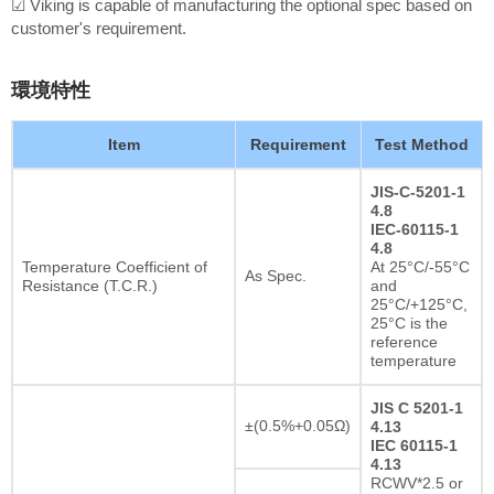
☑ Viking is capable of manufacturing the optional spec based on
customer's requirement.
環境特性
Item
Requirement
Test Method
JIS-C-5201-1
4.8
IEC-60115-1
4.8
Temperature Coefficient of
At 25°C/-55°C
As Spec.
Resistance (T.C.R.)
and
25°C/+125°C,
25°C is the
reference
temperature
JIS C 5201-1
±(0.5%+0.05Ω)
4.13
IEC 60115-1
4.13
RCWV*2.5 or