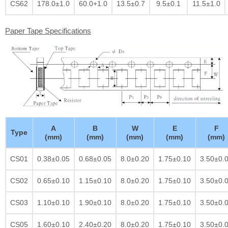
CS62
178.0±1.0
60.0+1.0
13.5±0.7
9.5±0.1
11.5±1.0
Paper Tape Specifications
A
B
W
E
F
Type
(mm)
(mm)
(mm)
(mm)
(mm)
CS01
0.38±0.05
0.68±0.05
8.0±0.20
1.75±0.10
3.50±0.
CS02
0.65±0.10
1.15±0.10
8.0±0.20
1.75±0.10
3.50±0.
CS03
1.10±0.10
1.90±0.10
8.0±0.20
1.75±0.10
3.50±0.
CS05
1.60±0.10
2.40±0.20
8.0±0.20
1.75±0.10
3.50±0.