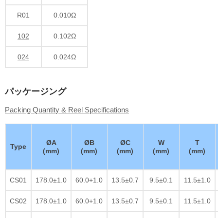
R01
0.010Ω
102
0.102Ω
024
0.024Ω
パッケージング
Packing Quantity & Reel Specifications
ØA
ØB
ØC
W
T
Type
(mm)
(mm)
(mm)
(mm)
(mm)
CS01
178.0±1.0
60.0+1.0
13.5±0.7
9.5±0.1
11.5±1.0
CS02
178.0±1.0
60.0+1.0
13.5±0.7
9.5±0.1
11.5±1.0