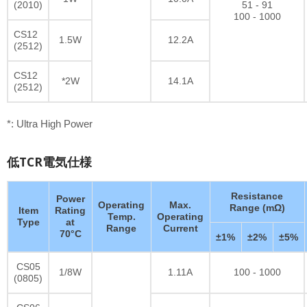
(2010)
51 - 91
100 - 1000
CS12
1.5W
12.2A
(2512)
CS12
*2W
14.1A
(2512)
*: Ultra High Power
低TCR電気仕様
Resistance
Power
Operating
Max.
Range (mΩ)
Item
Rating
Temp.
Operating
Type
at
Range
Current
70°C
±1%
±2%
±5%
CS05
1/8W
1.11A
100 - 1000
(0805)