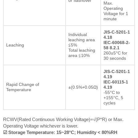
or flashover
Max.
Operating
Voltage for 1
minute
JIS-C-5201-1
Individual
4.18
leaching area
IEC-60068-2-
Leaching
≦5%
58 8.2.1
Total leaching
260±5°C for
area ≦10%
30 seconds
JIS-C-5201-1
4.19
IEC-60115-1
Rapid Change of
±(0.5%+0.05Ω)
4.19
Temperature
-55°C to
+155°C, 5
cycles
RCWV(Rated Continuous Working Voltage)=√(P*R) or Max.
Operating Voltage whichever is lower.
☑ Storage Temperature: 15~28°C; Humidity < 80%RH