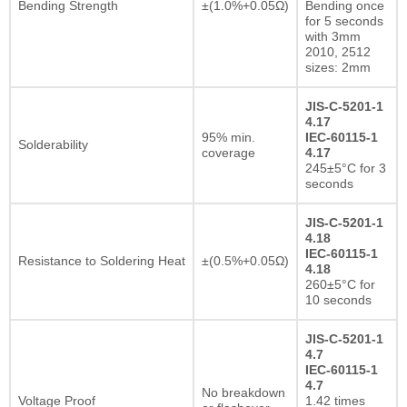
Bending Strength
±(1.0%+0.05Ω)
Bending once
for 5 seconds
with 3mm
2010, 2512
sizes: 2mm
JIS-C-5201-1
4.17
95% min.
IEC-60115-1
Solderability
coverage
4.17
245±5°C for 3
seconds
JIS-C-5201-1
4.18
IEC-60115-1
Resistance to Soldering Heat
±(0.5%+0.05Ω)
4.18
260±5°C for
10 seconds
JIS-C-5201-1
4.7
IEC-60115-1
4.7
No breakdown
Voltage Proof
1.42 times