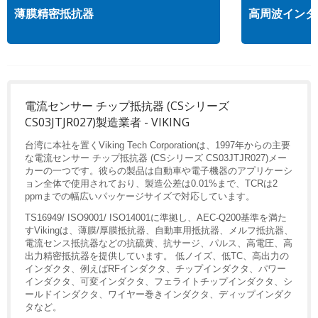
薄膜精密抵抗器
高周波インダ
電流センサー チップ抵抗器 (CSシリーズ
CS03JTJR027)製造業者 - VIKING
台湾に本社を置くViking Tech Corporationは、1997年からの主要
な電流センサー チップ抵抗器 (CSシリーズ CS03JTJR027)メー
カーの一つです。彼らの製品は自動車や電子機器のアプリケーシ
ョン全体で使用されており、製造公差は0.01%まで、TCRは2
ppmまでの幅広いパッケージサイズで対応しています。
TS16949/ ISO9001/ ISO14001に準拠し、AEC-Q200基準を満た
すVikingは、薄膜/厚膜抵抗器、自動車用抵抗器、メルフ抵抗器、
電流センス抵抗器などの抗硫黄、抗サージ、パルス、高電圧、高
出力精密抵抗器を提供しています。 低ノイズ、低TC、高出力の
インダクタ、例えばRFインダクタ、チップインダクタ、パワー
インダクタ、可変インダクタ、フェライトチップインダクタ、シ
ールドインダクタ、ワイヤー巻きインダクタ、ディップインダク
タなど。