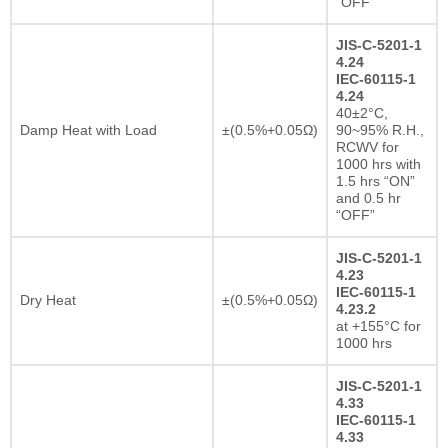
“OFF”
JIS-C-5201-1
4.24
IEC-60115-1
4.24
40±2°C,
Damp Heat with Load
±(0.5%+0.05Ω)
90~95% R.H.,
RCWV for
1000 hrs with
1.5 hrs “ON”
and 0.5 hr
“OFF”
JIS-C-5201-1
4.23
IEC-60115-1
Dry Heat
±(0.5%+0.05Ω)
4.23.2
at +155°C for
1000 hrs
JIS-C-5201-1
4.33
IEC-60115-1
4.33