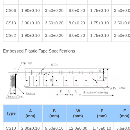
CS06
1.90±0.10
3.50±0.20
8.0±0.20
1.75±0.10
3.50±0.
CS13
2.90±0.10
3.50±0.20
8.0±0.20
1.75±0.10
3.50±0.
CS62
1.90±0.10
3.50±0.20
8.0±0.20
1.75±0.10
3.50±0.
Embossed Plastic Tape Specifications
A
B
W
E
F
Type
(mm)
(mm)
(mm)
(mm)
(mm)
CS10
2.80±0.10
5.50±0.10
12.0±0.30
1.75±0.10
5.5±0.