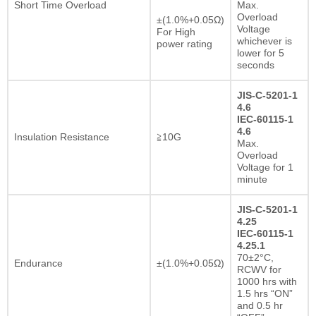
Short Time Overload
Max.
Overload
±(1.0%+0.05Ω)
Voltage
For High
whichever is
power rating
lower for 5
seconds
JIS-C-5201-1
4.6
IEC-60115-1
4.6
Insulation Resistance
≧10G
Max.
Overload
Voltage for 1
minute
JIS-C-5201-1
4.25
IEC-60115-1
4.25.1
70±2°C,
Endurance
±(1.0%+0.05Ω)
RCWV for
1000 hrs with
1.5 hrs “ON”
and 0.5 hr