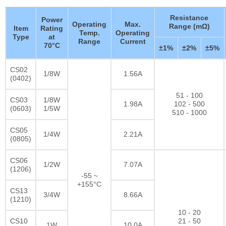
Resistance
Power
Operating
Max.
Range (mΩ)
Item
Rating
Temp.
Operating
Type
at
Range
Current
70°C
±1%
±2%
±5%
CS02
1/8W
1.56A
(0402)
51 - 100
CS03
1/8W
1.98A
102 - 500
(0603)
1/5W
510 - 1000
CS05
1/4W
2.21A
(0805)
CS06
1/2W
7.07A
(1206)
-55 ~
+155°C
CS13
3/4W
8.66A
(1210)
10 - 20
CS10
21 - 50
1W
10.0A