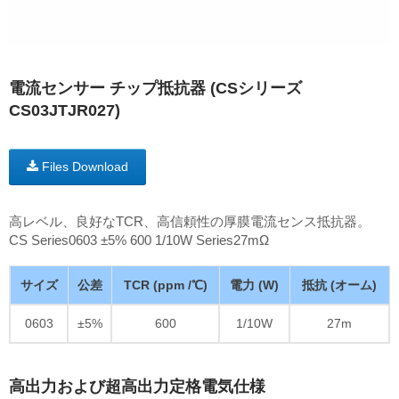
電流センサー チップ抵抗器 (CSシリーズ
CS03JTJR027)
Files Download
高レベル、良好なTCR、高信頼性の厚膜電流センス抵抗器。
CS Series0603 ±5% 600 1/10W Series27mΩ
サイズ
公差
TCR (ppm /℃)
電力 (W)
抵抗 (オーム)
0603
±5%
600
1/10W
27m
高出力および超高出力定格電気仕様