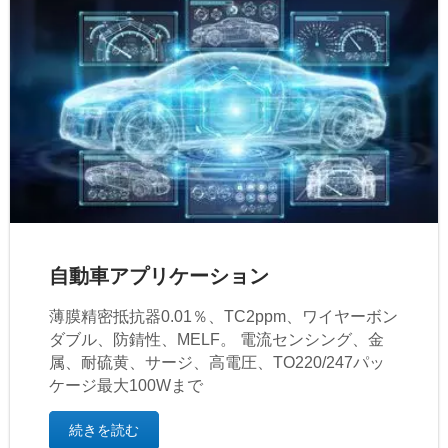
自動車アプリケーション
薄膜精密抵抗器0.01％、TC2ppm、ワイヤーボン
ダブル、防錆性、MELF。 電流センシング、金
属、耐硫黄、サージ、高電圧、TO220/247パッ
ケージ最大100Wまで
続きを読む