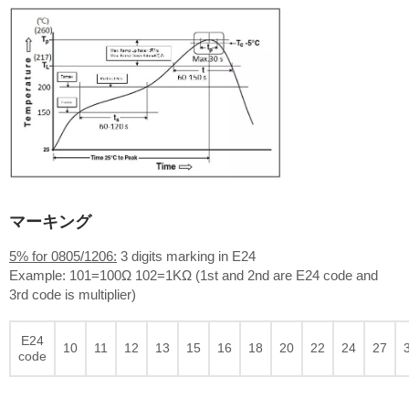
マーキング
5% for 0805/1206:
3 digits marking in E24
Example: 101=100Ω 102=1KΩ (1st and 2nd are E24 code and
3rd code is multiplier)
E24
10
11
12
13
15
16
18
20
22
24
27
code