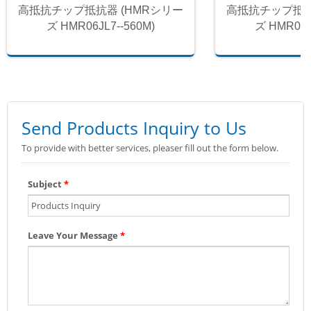
高抵抗チップ抵抗器 (HMRシリー
高抵抗チップ抵抗
ズ HMR06JL7--560M)
ズ HMR06J