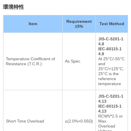
環境特性
Requirement
Item
Test Method
±5%
JIS-C-5201-1
4.8
IEC-60115-1
4.8
Temperature Coefficient of
At 25°C/-55°C
As Spec.
Resistance (T.C.R.)
and
25°C/+125°C,
25°C is the
reference
temperature
JIS-C-5201-1
4.13
IEC-60115-1
4.13
RCWV*2.5 or
Short Time Overload
±(2.0%+0.05Ω)
Max.
Overload
Voltage