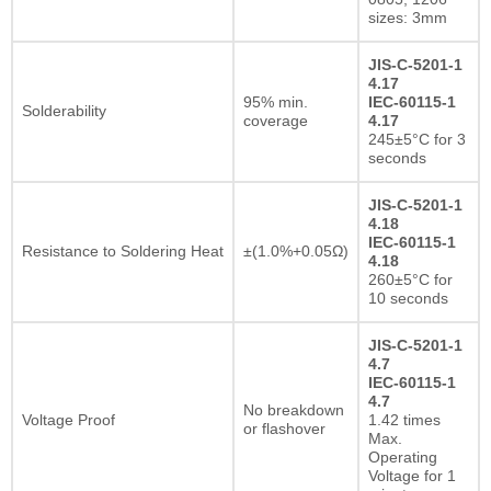
sizes: 3mm
JIS-C-5201-1
4.17
95% min.
IEC-60115-1
Solderability
coverage
4.17
245±5°C for 3
seconds
JIS-C-5201-1
4.18
IEC-60115-1
Resistance to Soldering Heat
±(1.0%+0.05Ω)
4.18
260±5°C for
10 seconds
JIS-C-5201-1
4.7
IEC-60115-1
4.7
No breakdown
Voltage Proof
1.42 times
or flashover
Max.
Operating
Voltage for 1