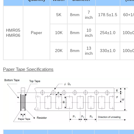
7
5K
8mm
178.5±1.5
60+1/
inch
HMR05
10
Paper
10K
8mm
254±1.0
100±0
HMR06
inch
13
20K
8mm
330±1.0
100±0
inch
Paper Tape Specifications