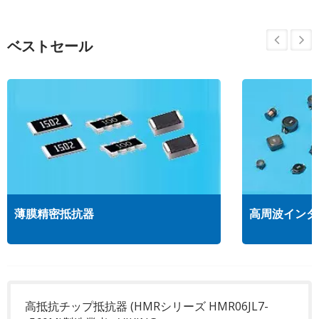
ベストセール
薄膜精密抵抗器
高周波インダ
高抵抗チップ抵抗器 (HMRシリーズ HMR06JL7-