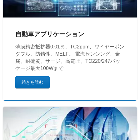
自動車アプリケーション
薄膜精密抵抗器0.01％、TC2ppm、ワイヤーボン
ダブル、防錆性、MELF。 電流センシング、金
属、耐硫黄、サージ、高電圧、TO220/247パッ
ケージ最大100Wまで
続きを読む