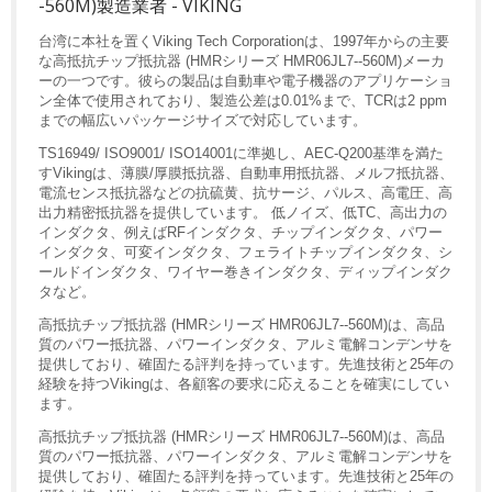
-560M)製造業者 - VIKING
台湾に本社を置くViking Tech Corporationは、1997年からの主要
な高抵抗チップ抵抗器 (HMRシリーズ HMR06JL7--560M)メーカ
ーの一つです。彼らの製品は自動車や電子機器のアプリケーショ
ン全体で使用されており、製造公差は0.01%まで、TCRは2 ppm
までの幅広いパッケージサイズで対応しています。
TS16949/ ISO9001/ ISO14001に準拠し、AEC-Q200基準を満た
すVikingは、薄膜/厚膜抵抗器、自動車用抵抗器、メルフ抵抗器、
電流センス抵抗器などの抗硫黄、抗サージ、パルス、高電圧、高
出力精密抵抗器を提供しています。 低ノイズ、低TC、高出力の
インダクタ、例えばRFインダクタ、チップインダクタ、パワー
インダクタ、可変インダクタ、フェライトチップインダクタ、シ
ールドインダクタ、ワイヤー巻きインダクタ、ディップインダク
タなど。
高抵抗チップ抵抗器 (HMRシリーズ HMR06JL7--560M)は、高品
質のパワー抵抗器、パワーインダクタ、アルミ電解コンデンサを
提供しており、確固たる評判を持っています。先進技術と25年の
経験を持つVikingは、各顧客の要求に応えることを確実にしてい
ます。
高抵抗チップ抵抗器 (HMRシリーズ HMR06JL7--560M)は、高品
質のパワー抵抗器、パワーインダクタ、アルミ電解コンデンサを
提供しており、確固たる評判を持っています。先進技術と25年の