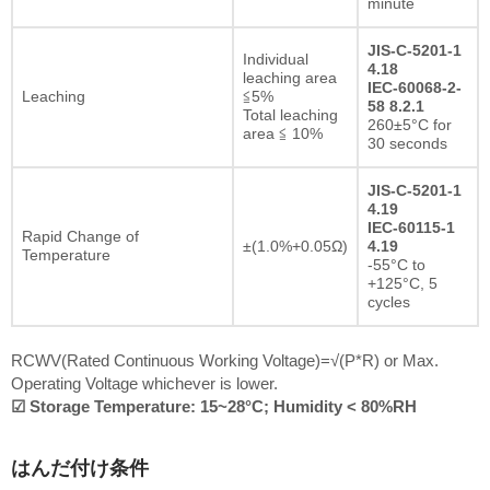
minute
JIS-C-5201-1
Individual
4.18
leaching area
IEC-60068-2-
Leaching
≦5%
58 8.2.1
Total leaching
260±5°C for
area ≦ 10%
30 seconds
JIS-C-5201-1
4.19
IEC-60115-1
Rapid Change of
±(1.0%+0.05Ω)
4.19
Temperature
-55°C to
+125°C, 5
cycles
RCWV(Rated Continuous Working Voltage)=√(P*R) or Max.
Operating Voltage whichever is lower.
☑ Storage Temperature: 15~28°C; Humidity < 80%RH
はんだ付け条件