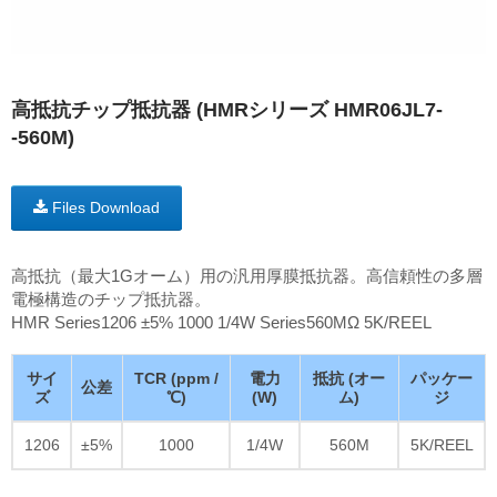
高抵抗チップ抵抗器 (HMRシリーズ HMR06JL7-
-560M)
Files Download
高抵抗（最大1Gオーム）用の汎用厚膜抵抗器。高信頼性の多層
電極構造のチップ抵抗器。
HMR Series1206 ±5% 1000 1/4W Series560MΩ 5K/REEL
サイ
TCR (ppm /
電力
抵抗 (オー
パッケー
公差
ズ
℃)
(W)
ム)
ジ
1206
±5%
1000
1/4W
560M
5K/REEL