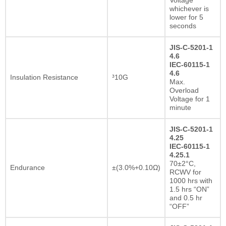
whichever is
lower for 5
seconds
JIS-C-5201-1
4.6
IEC-60115-1
4.6
Insulation Resistance
³10G
Max.
Overload
Voltage for 1
minute
JIS-C-5201-1
4.25
IEC-60115-1
4.25.1
70±2°C,
Endurance
±(3.0%+0.10Ω)
RCWV for
1000 hrs with
1.5 hrs “ON”
and 0.5 hr
“OFF”