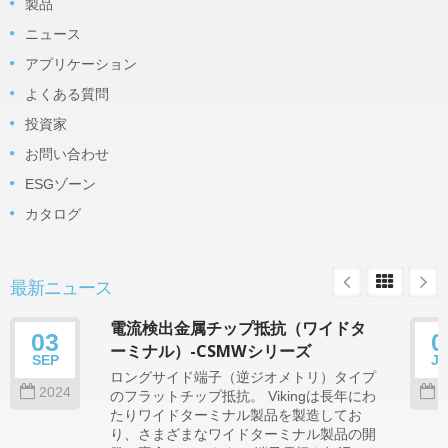
製品
ニュース
アプリケーション
よくある質問
投資家
お問い合わせ
ESGゾーン
カタログ
最新ニュース
電流検出金属チップ抵抗（ワイドタ
03
0
ーミナル）-CSMWシリーズ
SEP
J
ロングサイド端子（逆ジオメトリ）タイプ
2024
2
のフラットチップ抵抗。 Vikingは長年にわ
たりワイドターミナル製品を製造してお
り、さまざまなワイドターミナル製品の開