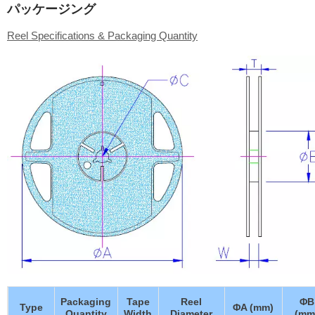
パッケージング
Reel Specifications & Packaging Quantity
Packaging
Tape
Reel
ΦB
Type
ΦA (mm)
Quantity
Width
Diameter
(mm