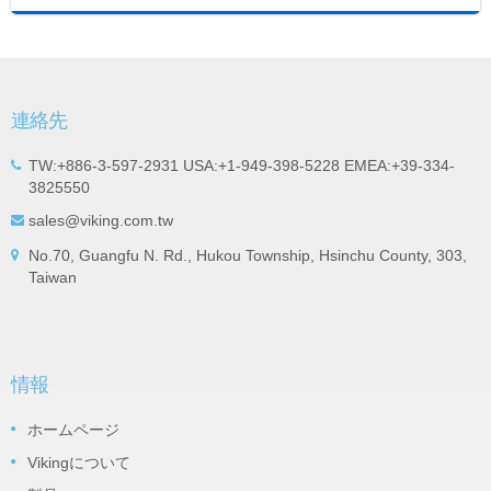
連絡先
TW:+886-3-597-2931 USA:+1-949-398-5228 EMEA:+39-334-
3825550
sales@viking.com.tw
No.70, Guangfu N. Rd., Hukou Township, Hsinchu County, 303,
Taiwan
情報
ホームページ
Vikingについて