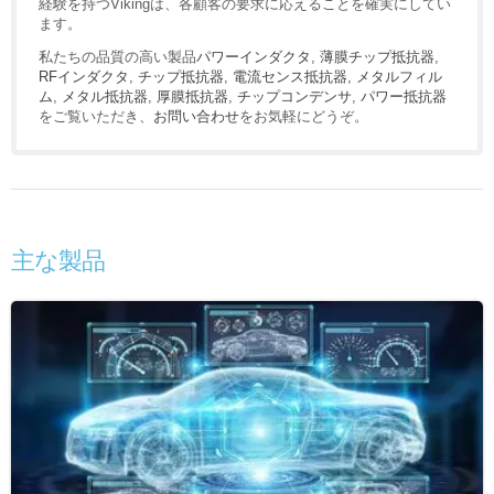
経験を持つVikingは、各顧客の要求に応えることを確実にしてい
ます。
私たちの品質の高い製品
パワーインダクタ
,
薄膜チップ抵抗器
,
RFインダクタ
,
チップ抵抗器
,
電流センス抵抗器
,
メタルフィル
ム
,
メタル抵抗器
,
厚膜抵抗器
,
チップコンデンサ
,
パワー抵抗器
をご覧いただき、
お問い合わせ
をお気軽にどうぞ。
主な製品