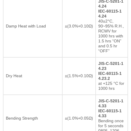
JIS-C-5201-1
4.24
IEC-60115-1
4.24
40±2°C,
Damp Heat with Load
±(3.0%+0.10Ω)
90~95% R.H.,
RCWV for
1000 hrs with
1.5 hrs “ON”
and 0.5 hr
“OFF”
JIS-C-5201-1
4.23
IEC-60115-1
Dry Heat
±(1.5%+0.10Ω)
4.23.2
at +125 °C for
1000 hrs
JIS-C-5201-1
4.33
IEC-60115-1
4.33
Bending Strength
±(1.0%+0.05Ω)
Bending once
for 5 seconds
0805, 1206