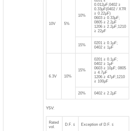
0201 ≧
0.012μF;0402 ≧
0.33μF(0402 / X7R
≧ 0.22μF)
10%
0603 ≧ 0.33μF;
0805 ≧ 2.2μF
10V
5%
1206 ≧ 2.2μF;1210
≧ 22μF
0201 ≧ 0.1μF;
15%
0402 ≧ 1μF
0201 ≧ 0.1μF;
0402 ≧ 1μF
0603 ≧ 10μF; 0805
15%
≧ 4.7μF
6.3V
10%
1206 ≧ 47μF;1210
≧ 100μF
20%
0402 ≧ 2.2μF
Y5V:
Rated
D.F. ≦
Exception of D.F. ≦
vol.