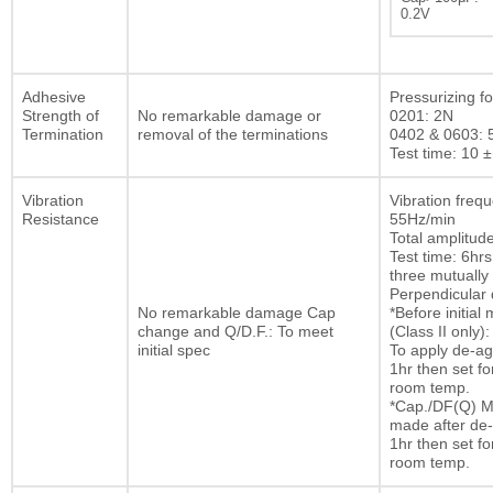
0.2V
Adhesive
Pressurizing fo
Strength of
No remarkable damage or
0201: 2N
Termination
removal of the terminations
0402 & 0603: 
Test time: 10 ±
Vibration
Vibration freq
Resistance
55Hz/min
Total amplitu
Test time: 6hrs
three mutually
Perpendicular d
No remarkable damage Cap
*Before initia
change and Q/D.F.: To meet
(Class II only):
initial spec
To apply de-ag
1hr then set fo
room temp.
*Cap./DF(Q) M
made after de-
1hr then set fo
room temp.