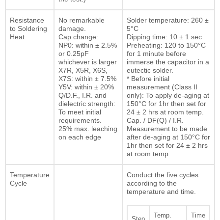
Resistance
No remarkable
Solder temperature: 260 ±
to Soldering
damage.
5°C
Heat
Cap change:
Dipping time: 10 ± 1 sec
NP0: within ± 2.5%
Preheating: 120 to 150°C
or 0.25pF
for 1 minute before
whichever is larger
immerse the capacitor in a
X7R, X5R, X6S,
eutectic solder.
X7S: within ± 7.5%
* Before initial
Y5V: within ± 20%
measurement (Class II
Q/D.F., I.R. and
only): To apply de-aging at
dielectric strength:
150°C for 1hr then set for
To meet initial
24 ± 2 hrs at room temp.
requirements.
Cap. / DF(Q) / I.R.
25% max. leaching
Measurement to be made
on each edge
after de-aging at 150°C for
1hr then set for 24 ± 2 hrs
at room temp
Temperature
Conduct the five cycles
Cycle
according to the
temperature and time.
Temp.
Time
Step