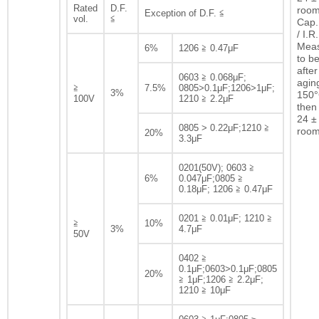
Rated
D.F.
room
Exception of D.F. ≦
vol.
≦
Cap.
/ I.R.
Mea
6%
1206 ≧ 0.47μF
to b
after
0603 ≧ 0.068μF;
agin
≧
7.5%
0805>0.1μF;1206>1μF;
3%
150°
100V
1210 ≧ 2.2μF
then 
24 ± 
0805 > 0.22μF;1210 ≧
room
20%
3.3μF
0201(50V); 0603 ≧
6%
0.047μF;0805 ≧
0.18μF; 1206 ≧ 0.47μF
0201 ≧ 0.01μF; 1210 ≧
≧
10%
3%
4.7μF
50V
0402 ≧
0.1μF;0603>0.1μF;0805
20%
≧ 1μF;1206 ≧ 2.2μF;
1210 ≧ 10μF