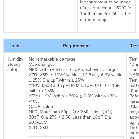
Measurement to be made
after de-aging at 150°C for
1hr then set for 24 ± 2 hrs
at room temp.
Item
Requirement
Tes
Humidity
No remarkable damage.
Test
(steady
Cap change:
40 ±
state)
NP0: within ± 5% or 0.5pF whichever is larger
Humi
X7R, X5R: ≥ 10V**,within ± 12.5%; ≦ 6.3V within
~ 9
± 25%;C ≥ 1μF,within ± 25%
Test 
**10V: 0603 ≧ 4.7μF;0402 ≧ 1μF;0201 ≧ 0.1μF,
500 
within ± 25%;
-0hrs
Y5V: ≥ 10V, within ± 30%; ≦ 6.3V, within +30 /
Befor
-40%
mea
Q/D.F. value:
(Clas
NP0: More than 30pF Q ≥ 350, 10pF ≦ C ≦
only)
30pF, Q ≥ 275 + 2.5C Less than 10pF Q ≥
appl
200+10C
agin
X7R, X5R:
150°
then 
24 ± 