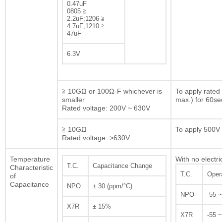
0.47uF
0805 ≧
2.2uF;1206 ≧
4.7uF;1210 ≧
47uF
6.3V
≧ 10GΩ or 100Ω-F whichever is
To apply rated
smaller
max.) for 60se
Rated voltage: 200V ~ 630V
≧ 10GΩ
To apply 500V 
Rated voltage: >630V
Temperature
With no electri
T.C.
Capacitance Change
Characteristic
T.C.
Oper
of
Capacitance
NPO
± 30 (ppm/°C)
NPO
-55 
X7R
± 15%
X7R
-55 