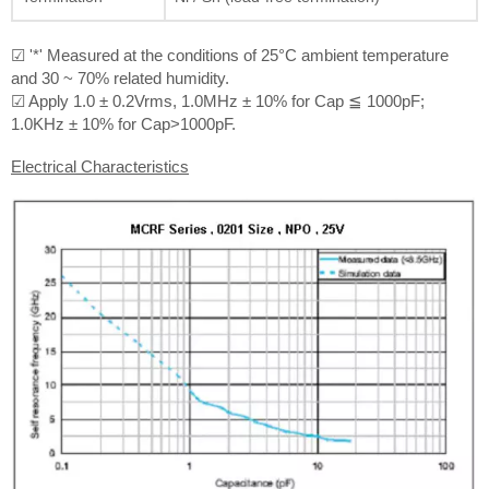
☑ '*' Measured at the conditions of 25°C ambient temperature
and 30 ~ 70% related humidity.
☑ Apply 1.0 ± 0.2Vrms, 1.0MHz ± 10% for Cap ≦ 1000pF;
1.0KHz ± 10% for Cap>1000pF.
Electrical Characteristics