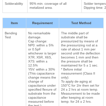
Solderability
95% min. coverage of all
Solder temper
metalized area.
Dipping time: 2
Item
Requirement
Test Method
Bending
No remarkable
The middle part of
Test
damage.
substrate shall be
Cap change:
pressurized by means of
NP0: within ± 5%
the pressurizing rod at a
or 0.5pF
rate of about 1 mm per
whichever is larger
second until the deflection
X7R, X5R, X6S,
becomes 1 mm and then
X7S: within ±
the pressure shall be
12.5%
maintained for 5 ± 1 sec.
Y5V: within ± 30%
* Before initial
(This capacitance
measurement (Class II
change means the
only):
change of
To apply de-aging at
capacitance under
150°C for 1hr then set for
specified flexure of
24 ± 2 hrs at room temp.
substrate from the
Measurement to be made
capacitance
after keeping at room
measured before
temp. for 24 ± 2 hrs.
the test.)