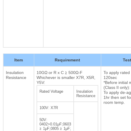
Item
Requirement
Tes
Insulation
10GΩ or R x C ≧ 500Ω-F
To apply rated
Resistance
Whichever is smaller X7R, X5R,
120sec
Y5V:
*Before initia
(Class II only):
Rated Voltage
Insulation
To apply de-ag
Resistance
1hr then set fo
room temp.
100V: X7R
50V:
0402>0.01μF;0603
≧ 1μF;0805 ≧ 1μF;