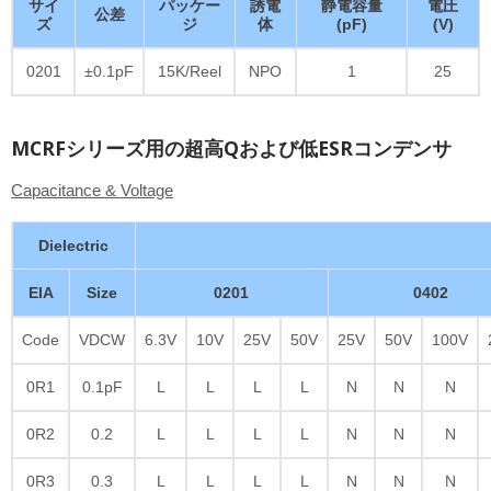
サイ
パッケー
誘電
静電容量
電圧
公差
ズ
ジ
体
(pF)
(V)
0201
±0.1pF
15K/Reel
NPO
1
25
MCRFシリーズ用の超高Qおよび低ESRコンデンサ
Capacitance & Voltage
Dielectric
EIA
Size
0201
0402
Code
VDCW
6.3V
10V
25V
50V
25V
50V
100V
0R1
0.1pF
L
L
L
L
N
N
N
0R2
0.2
L
L
L
L
N
N
N
0R3
0.3
L
L
L
L
N
N
N