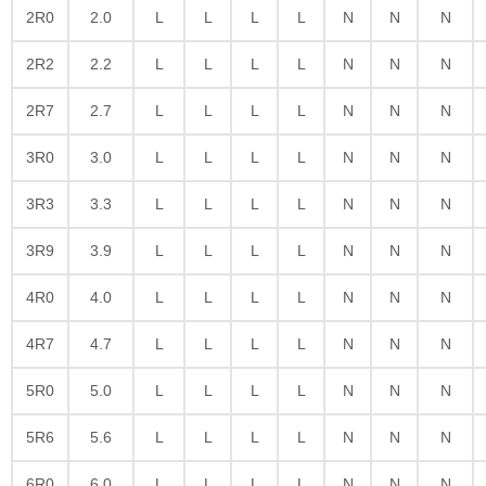
2R0
2.0
L
L
L
L
N
N
N
2R2
2.2
L
L
L
L
N
N
N
2R7
2.7
L
L
L
L
N
N
N
3R0
3.0
L
L
L
L
N
N
N
3R3
3.3
L
L
L
L
N
N
N
3R9
3.9
L
L
L
L
N
N
N
4R0
4.0
L
L
L
L
N
N
N
4R7
4.7
L
L
L
L
N
N
N
5R0
5.0
L
L
L
L
N
N
N
5R6
5.6
L
L
L
L
N
N
N
6R0
6.0
L
L
L
L
N
N
N