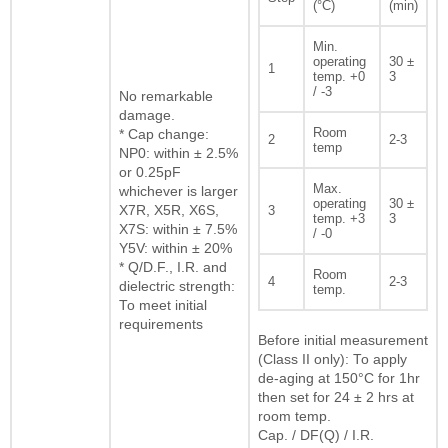
(°C)
(min)
Min.
operating
30 ±
1
temp. +0
3
/ -3
No remarkable
damage.
Room
* Cap change:
2
2-3
temp
NP0: within ± 2.5%
or 0.25pF
Max.
whichever is larger
operating
30 ±
X7R, X5R, X6S,
3
temp. +3
3
X7S: within ± 7.5%
/ -0
Y5V: within ± 20%
* Q/D.F., I.R. and
Room
4
2-3
dielectric strength:
temp.
To meet initial
requirements
Before initial measurement
(Class II only): To apply
de-aging at 150°C for 1hr
then set for 24 ± 2 hrs at
room temp.
Cap. / DF(Q) / I.R.