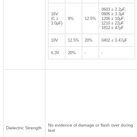
0603 ≧ 2.2μF;
16V
0805 ≧ 3.3μF
(C ≧
9%
12.5%
1206 ≧ 10μF;
1.0μF)
1210 ≧ 22μF
1812 ≧ 47μF
10V
12.5%
20%
0402 ≧ 0.47μF
6.3V
20%
-
-
No evidence of damage or flash over during
Dielectric Strength
test