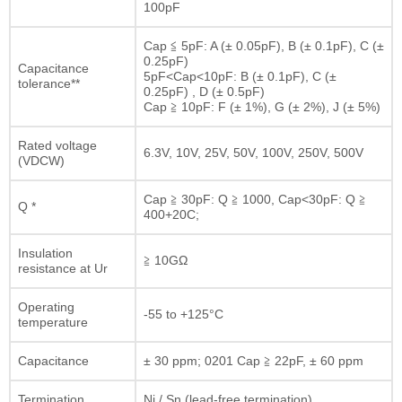
100pF
Cap ≦ 5pF: A (± 0.05pF), B (± 0.1pF), C (±
0.25pF)
Capacitance
5pF<Cap<10pF: B (± 0.1pF), C (±
tolerance**
0.25pF) , D (± 0.5pF)
Cap ≧ 10pF: F (± 1%), G (± 2%), J (± 5%)
Rated voltage
6.3V, 10V, 25V, 50V, 100V, 250V, 500V
(VDCW)
Cap ≧ 30pF: Q ≧ 1000, Cap<30pF: Q ≧
Q *
400+20C;
Insulation
≧ 10GΩ
resistance at Ur
Operating
-55 to +125°C
temperature
Capacitance
± 30 ppm; 0201 Cap ≧ 22pF, ± 60 ppm
Termination
Ni / Sn (lead-free termination)