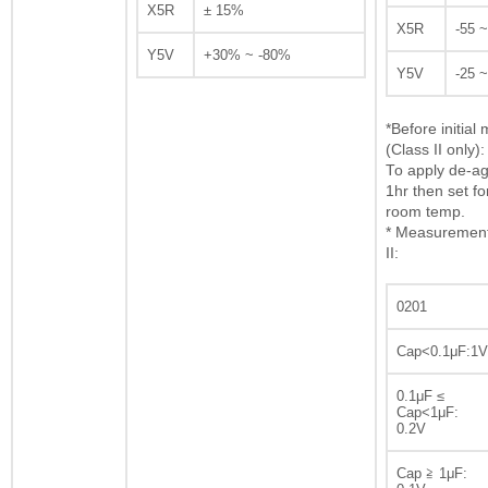
X5R
± 15%
X5R
-55 
Y5V
+30% ~ -80%
Y5V
-25 
*Before initia
(Class II only):
To apply de-ag
1hr then set fo
room temp.
* Measurement 
II:
0201
Cap<0.1μF:1V
0.1μF ≤
Cap<1μF:
0.2V
Cap ≧ 1μF: