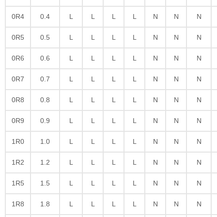
0R4
0.4
L
L
L
L
N
N
N
0R5
0.5
L
L
L
L
N
N
N
0R6
0.6
L
L
L
L
N
N
N
0R7
0.7
L
L
L
L
N
N
N
0R8
0.8
L
L
L
L
N
N
N
0R9
0.9
L
L
L
L
N
N
N
1R0
1.0
L
L
L
L
N
N
N
1R2
1.2
L
L
L
L
N
N
N
1R5
1.5
L
L
L
L
N
N
N
1R8
1.8
L
L
L
L
N
N
N