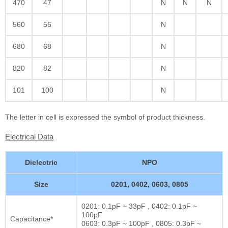
470
47
N
N
N
560
56
N
680
68
N
820
82
N
101
100
N
The letter in cell is expressed the symbol of product thickness.
Electrical Data
Dielectric
NPO
Size
0201, 0402, 0603, 0805
0201: 0.1pF ~ 33pF , 0402: 0.1pF ~
100pF
Capacitance*
0603: 0.3pF ~ 100pF , 0805: 0.3pF ~