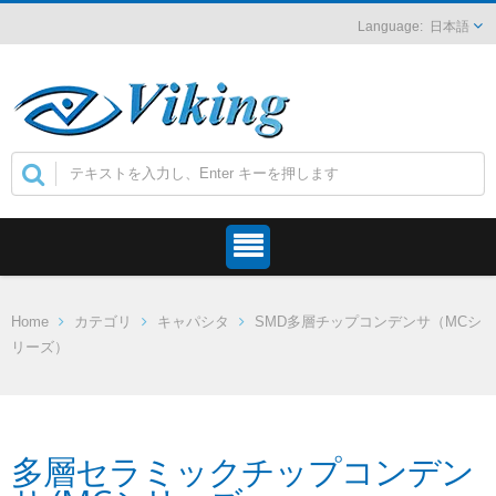
日本語
Home
カテゴリ
キャパシタ
SMD多層チップコンデンサ（MCシ
リーズ）
多層セラミックチップコンデン