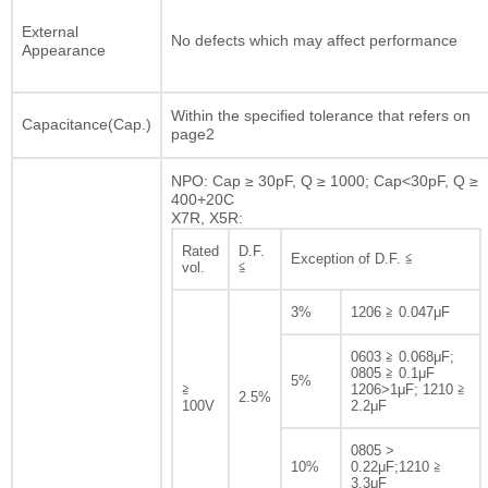
External
No defects which may affect performance
Appearance
Within the specified tolerance that refers on
Capacitance(Cap.)
page2
NPO: Cap ≥ 30pF, Q ≥ 1000; Cap<30pF, Q ≥
400+20C
X7R, X5R:
Rated
D.F.
Exception of D.F. ≦
vol.
≦
3%
1206 ≧ 0.047μF
0603 ≧ 0.068μF;
0805 ≧ 0.1μF
5%
≧
1206>1μF; 1210 ≧
2.5%
100V
2.2μF
0805 >
10%
0.22μF;1210 ≧
3.3μF