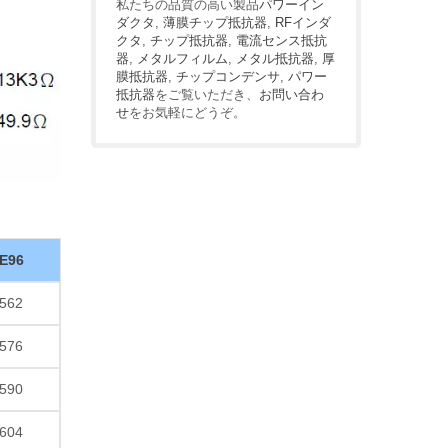
私たちの品質の高い製品
パワーイン
ダクタ
,
薄膜チップ抵抗器
,
RFインダ
クタ
,
チップ抵抗器
,
電流センス抵抗
器
,
メタルフィルム
,
メタル抵抗器
,
厚
膜抵抗器
,
チップコンデンサ
,
パワー
抵抗器
をご覧いただき、
お問い合わ
せ
をお気軽にどうぞ。
E96
562
576
590
604