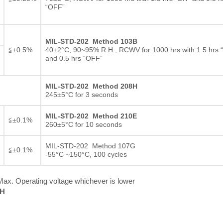
“OFF”
MIL-STD-202 Method 103B
≦±0.5%
40±2°C, 90~95% R.H., RCWV for 1000 hrs with 1.5 hrs 
and 0.5 hrs “OFF”
MIL-STD-202 Method 208H
245±5°C for 3 seconds
MIL-STD-202 Method 210E
≦±0.1%
260±5°C for 10 seconds
MIL-STD-202 Method 107G
≦±0.1%
-55°C ~150°C, 100 cycles
ax. Operating voltage whichever is lower
RH