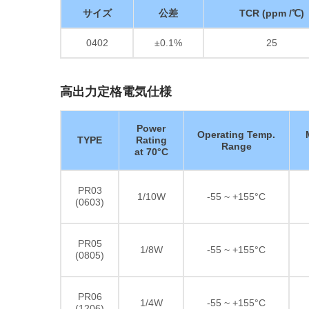
サイズ
公差
TCR (ppm /℃)
0402
±0.1%
25
高出力定格電気仕様
Power
Operating Temp.
TYPE
Rating
Range
at 70°C
PR03
1/10W
-55 ~ +155°C
(0603)
PR05
1/8W
-55 ~ +155°C
(0805)
PR06
1/4W
-55 ~ +155°C
(1206)