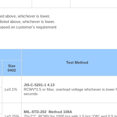
ted above, whichever is lower.
isted above, whichever is lower.
c based on customer's requirement
Test Method
Size
0402
JIS-C-5201-1 4.13
≦±0.1%
RCWV*2.5 or Max. overload voltage whichever is lower f
seconds
厚膜抵抗器
MIL-STD-202 Method 108A
≦±0.25%
70±2°C, RCWV for 1000 hrs with 1.5 hrs “ON” and 0.5 h