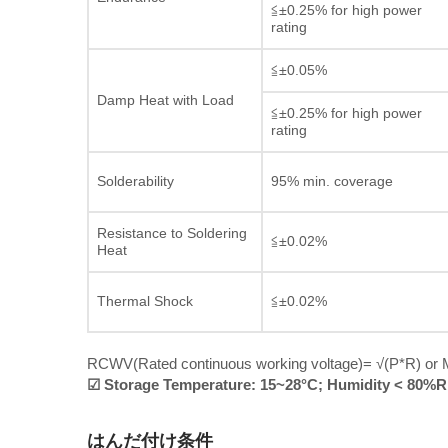
≦±0.25% for high power
rating
≦±0.05%
Damp Heat with Load
≦±0.25% for high power
rating
Solderability
95% min. coverage
Resistance to Soldering
≦±0.02%
Heat
Thermal Shock
≦±0.02%
RCWV(Rated continuous working voltage)= √(P*R) or M
☑ Storage Temperature: 15~28°C; Humidity < 80%
はんだ付け条件