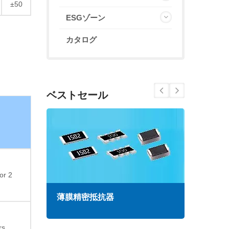
±50
ESGゾーン
カタログ
ベストセール
or 2
薄膜精密抵抗器
高周
rs