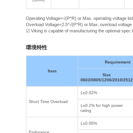
Operating Voltage=√(P*R) or Max. operating voltage lis
Overload Voltage=2.5*√(P*R) or Max. overload voltage l
☑ Viking is capable of manufacturing the optional spe
環境特性
Requirement
Item
Size
0603/0805/1206/2010/2512
≦±0.02%
Short Time Overload
≦±0.2% for high power
rating
≦±0.05%
Endurance