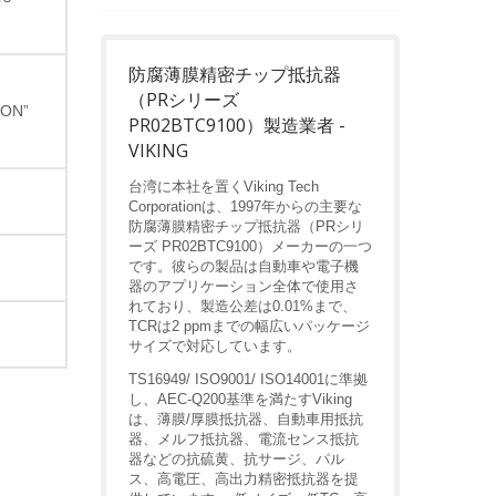
防腐薄膜精密チップ抵抗器
（PRシリーズ
“ON”
PR02BTC9100）製造業者 -
VIKING
台湾に本社を置くViking Tech
Corporationは、1997年からの主要な
防腐薄膜精密チップ抵抗器（PRシリ
ーズ PR02BTC9100）メーカーの一つ
です。彼らの製品は自動車や電子機
器のアプリケーション全体で使用さ
れており、製造公差は0.01%まで、
TCRは2 ppmまでの幅広いパッケージ
サイズで対応しています。
TS16949/ ISO9001/ ISO14001に準拠
し、AEC-Q200基準を満たすViking
は、薄膜/厚膜抵抗器、自動車用抵抗
器、メルフ抵抗器、電流センス抵抗
器などの抗硫黄、抗サージ、パル
ス、高電圧、高出力精密抵抗器を提