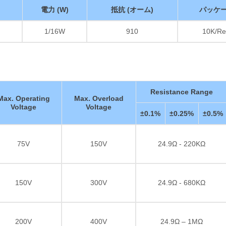
電力 (W)
抵抗 (オーム)
パッケ
1/16W
910
10K/Re
Resistance Range
Max. Operating
Max. Overload
Voltage
Voltage
±0.1%
±0.25%
±0.5%
75V
150V
24.9Ω - 220KΩ
150V
300V
24.9Ω - 680KΩ
200V
400V
24.9Ω – 1MΩ