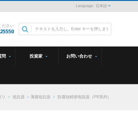
日本語
ください
825550
質問
投資家
お問い合わせ
ゴリ
抵抗器
薄膜抵抗器
防腐蚀精密电阻器（PR系列）