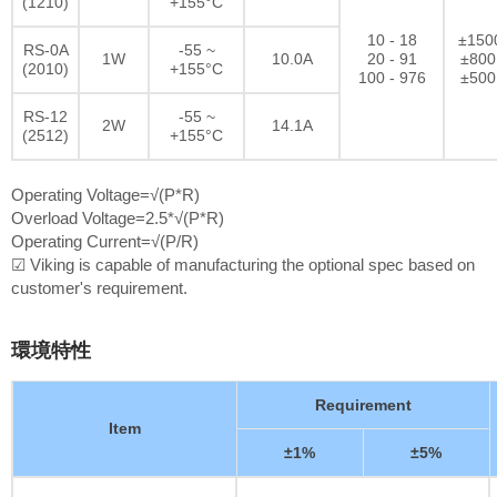
(1210)
+155°C
10 - 18
±150
RS-0A
-55 ~
1W
10.0A
20 - 91
±800
(2010)
+155°C
100 - 976
±500
RS-12
-55 ~
2W
14.1A
(2512)
+155°C
Operating Voltage=√(P*R)
Overload Voltage=2.5*√(P*R)
Operating Current=√(P/R)
☑ Viking is capable of manufacturing the optional spec based on
customer's requirement.
環境特性
Requirement
Item
±1%
±5%