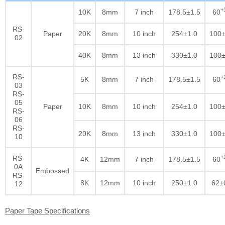
+
10K
8mm
7 inch
178.5±1.5
60
RS-
Paper
20K
8mm
10 inch
254±1.0
100±
02
40K
8mm
13 inch
330±1.0
100±
RS-
+
5K
8mm
7 inch
178.5±1.5
60
03
RS-
05
Paper
10K
8mm
10 inch
254±1.0
100±
RS-
06
RS-
20K
8mm
13 inch
330±1.0
100±
10
+
RS-
4K
12mm
7 inch
178.5±1.5
60
0A
Embossed
RS-
8K
12mm
10 inch
250±1.0
62±
12
Paper Tape Specifications