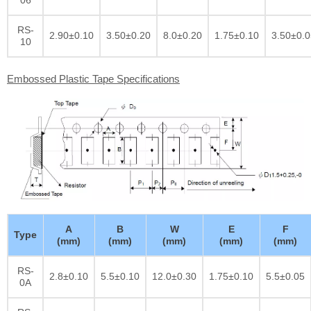
06
RS-
2.90±0.10
3.50±0.20
8.0±0.20
1.75±0.10
3.50±0.0
10
Embossed Plastic Tape Specifications
A
B
W
E
F
Type
(mm)
(mm)
(mm)
(mm)
(mm)
RS-
2.8±0.10
5.5±0.10
12.0±0.30
1.75±0.10
5.5±0.05
0A