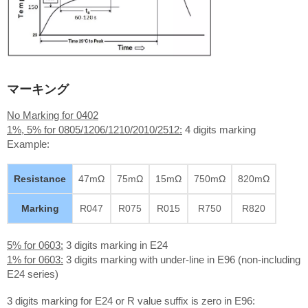
マーキング
No Marking for 0402
1%, 5% for 0805/1206/1210/2010/2512:
4 digits marking
Example:
Resistance
47mΩ
75mΩ
15mΩ
750mΩ
820mΩ
Marking
R047
R075
R015
R750
R820
5% for 0603:
3 digits marking in E24
1% for 0603:
3 digits marking with under-line in E96 (non-including
E24 series)
3 digits marking for E24 or R value suffix is zero in E96: