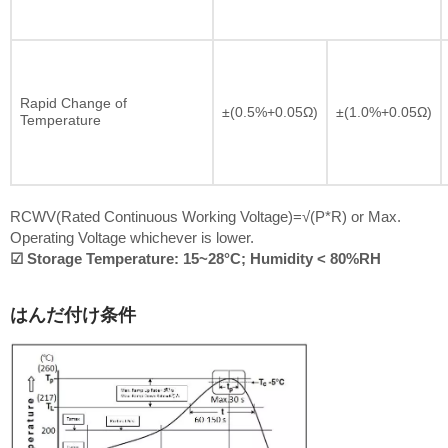
Rapid Change of
±(0.5%+0.05Ω)
±(1.0%+0.05Ω)
Temperature
RCWV(Rated Continuous Working Voltage)=√(P*R) or Max.
Operating Voltage whichever is lower.
☑ Storage Temperature: 15~28°C; Humidity < 80%RH
はんだ付け条件