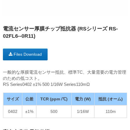
電流センサー厚膜チップ抵抗器 (RSシリーズ RS-
02FL6--0R11)
Files Download
一般的な厚膜電流センサー抵抗、標準TC、大量需要の電力管理
のための低コスト。
RS Series0402 ±1% 500 1/16W Series110mΩ
サイズ
公差
TCR (ppm /℃)
電力 (W)
抵抗 (オーム)
0402
±1%
500
1/16W
110m