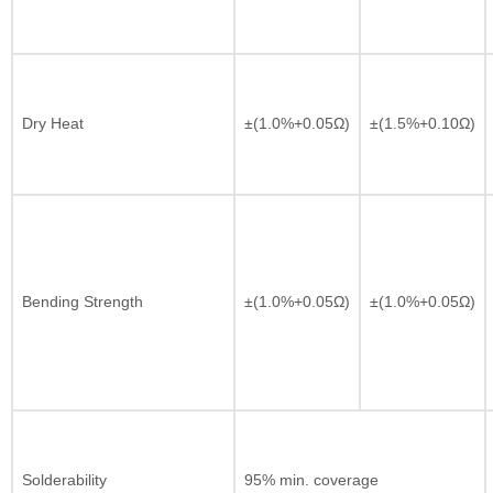
Dry Heat
±(1.0%+0.05Ω)
±(1.5%+0.10Ω)
Bending Strength
±(1.0%+0.05Ω)
±(1.0%+0.05Ω)
Solderability
95% min. coverage