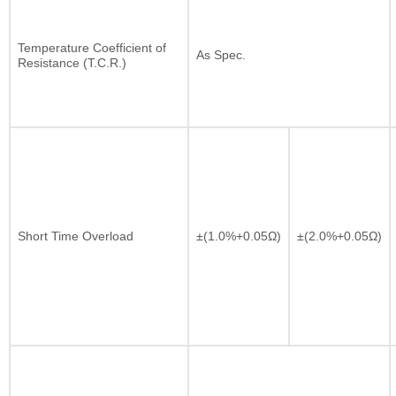
Temperature Coefficient of
As Spec.
Resistance (T.C.R.)
Short Time Overload
±(1.0%+0.05Ω)
±(2.0%+0.05Ω)