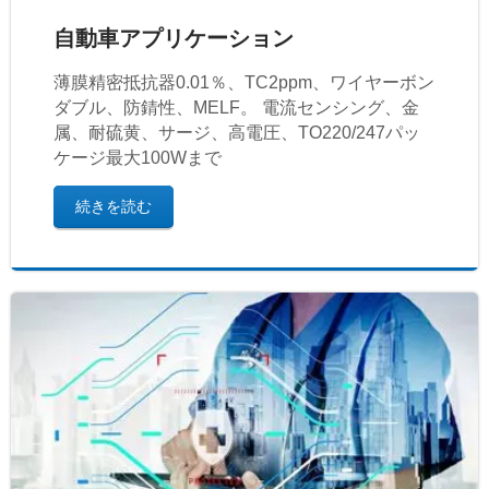
自動車アプリケーション
薄膜精密抵抗器0.01％、TC2ppm、ワイヤーボン
ダブル、防錆性、MELF。 電流センシング、金
属、耐硫黄、サージ、高電圧、TO220/247パッ
ケージ最大100Wまで
続きを読む