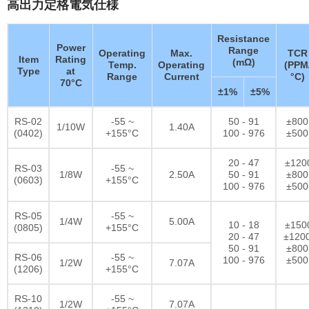
高出力定格電気仕様
Resistance
Power
Range
Operating
Max.
TCR
Item
Rating
(mΩ)
Temp.
Operating
(PPM
Type
at
Range
Current
°C)
70°C
±1%
±5%
RS-02
-55 ~
50 - 91
±800
1/10W
1.40A
(0402)
+155°C
100 - 976
±500
20 - 47
±120
RS-03
-55 ~
1/8W
2.50A
50 - 91
±800
(0603)
+155°C
100 - 976
±500
RS-05
-55 ~
1/4W
5.00A
10 - 18
±150
(0805)
+155°C
20 - 47
±120
50 - 91
±800
RS-06
-55 ~
100 - 976
±500
1/2W
7.07A
(1206)
+155°C
RS-10
-55 ~
1/2W
7.07A