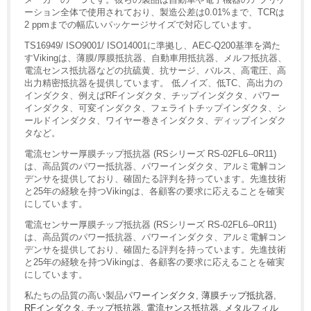
ーション全体で使用されており、製造公差は0.01%まで、TCRは
2 ppmまでの幅広いパッケージサイズで対応しています。
TS16949/ ISO9001/ ISO14001に準拠し、AEC-Q200基準を満た
すVikingは、薄膜/厚膜抵抗器、自動車用抵抗器、メルフ抵抗器、
電流センス抵抗器などの抗硫黄、抗サージ、パルス、高電圧、高
出力精密抵抗器を提供しています。 低ノイズ、低TC、高出力の
インダクタ、例えばRFインダクタ、チップインダクタ、パワー
インダクタ、可変インダクタ、フェライトチップインダクタ、シ
ールドインダクタ、ワイヤー巻きインダクタ、ディップインダク
タなど。
電流センサー厚膜チップ抵抗器 (RSシリーズ RS-02FL6--0R11)
は、高品質のパワー抵抗器、パワーインダクタ、アルミ電解コン
デンサを提供しており、確固たる評判を持っています。先進技術
と25年の経験を持つVikingは、各顧客の要求に応えることを確実
にしています。
電流センサー厚膜チップ抵抗器 (RSシリーズ RS-02FL6--0R11)
は、高品質のパワー抵抗器、パワーインダクタ、アルミ電解コン
デンサを提供しており、確固たる評判を持っています。先進技術
と25年の経験を持つVikingは、各顧客の要求に応えることを確実
にしています。
私たちの品質の高い製品
パワーインダクタ
,
薄膜チップ抵抗器
,
RFインダクタ
,
チップ抵抗器
,
電流センス抵抗器
,
メタルフィル