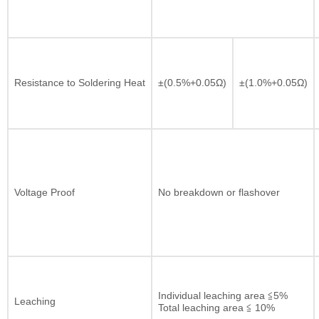
Resistance to Soldering Heat
±(0.5%+0.05Ω)
±(1.0%+0.05Ω)
Voltage Proof
No breakdown or flashover
Individual leaching area ≦5%
Leaching
Total leaching area ≦ 10%