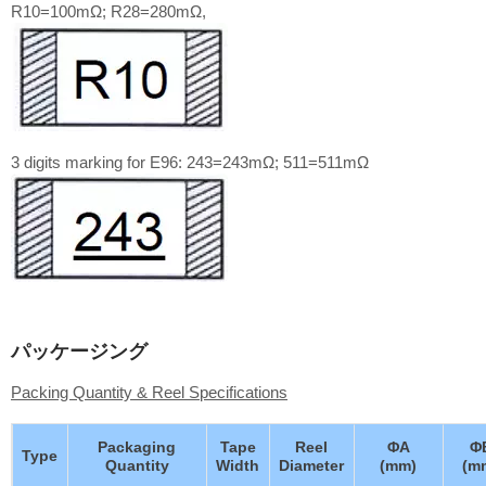
R10=100mΩ; R28=280mΩ,
3 digits marking for E96: 243=243mΩ; 511=511mΩ
パッケージング
Packing Quantity & Reel Specifications
Packaging
Tape
Reel
ΦA
Φ
Type
Quantity
Width
Diameter
(mm)
(m