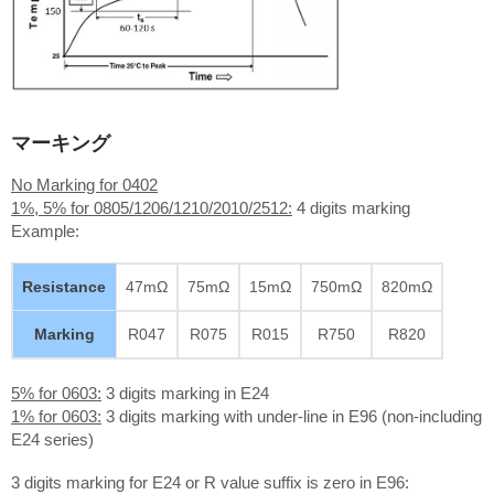
マーキング
No Marking for 0402
1%, 5% for 0805/1206/1210/2010/2512:
4 digits marking
Example:
Resistance
47mΩ
75mΩ
15mΩ
750mΩ
820mΩ
Marking
R047
R075
R015
R750
R820
5% for 0603:
3 digits marking in E24
1% for 0603:
3 digits marking with under-line in E96 (non-including
E24 series)
3 digits marking for E24 or R value suffix is zero in E96: