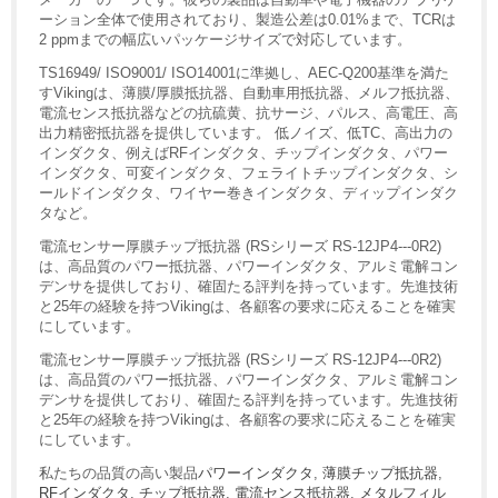
ーション全体で使用されており、製造公差は0.01%まで、TCRは
2 ppmまでの幅広いパッケージサイズで対応しています。
TS16949/ ISO9001/ ISO14001に準拠し、AEC-Q200基準を満た
すVikingは、薄膜/厚膜抵抗器、自動車用抵抗器、メルフ抵抗器、
電流センス抵抗器などの抗硫黄、抗サージ、パルス、高電圧、高
出力精密抵抗器を提供しています。 低ノイズ、低TC、高出力の
インダクタ、例えばRFインダクタ、チップインダクタ、パワー
インダクタ、可変インダクタ、フェライトチップインダクタ、シ
ールドインダクタ、ワイヤー巻きインダクタ、ディップインダク
タなど。
電流センサー厚膜チップ抵抗器 (RSシリーズ RS-12JP4---0R2)
は、高品質のパワー抵抗器、パワーインダクタ、アルミ電解コン
デンサを提供しており、確固たる評判を持っています。先進技術
と25年の経験を持つVikingは、各顧客の要求に応えることを確実
にしています。
電流センサー厚膜チップ抵抗器 (RSシリーズ RS-12JP4---0R2)
は、高品質のパワー抵抗器、パワーインダクタ、アルミ電解コン
デンサを提供しており、確固たる評判を持っています。先進技術
と25年の経験を持つVikingは、各顧客の要求に応えることを確実
にしています。
私たちの品質の高い製品
パワーインダクタ
,
薄膜チップ抵抗器
,
RFインダクタ
,
チップ抵抗器
,
電流センス抵抗器
,
メタルフィル