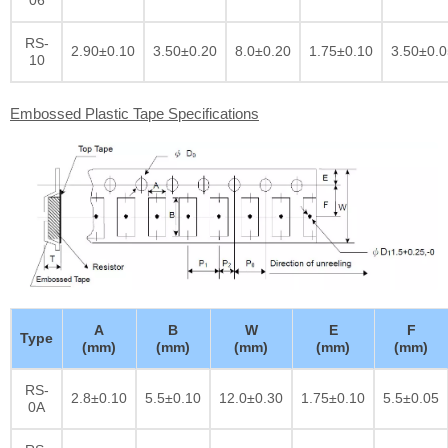
06
RS-
2.90±0.10
3.50±0.20
8.0±0.20
1.75±0.10
3.50±0.0
10
Embossed Plastic Tape Specifications
A
B
W
E
F
Type
(mm)
(mm)
(mm)
(mm)
(mm)
RS-
2.8±0.10
5.5±0.10
12.0±0.30
1.75±0.10
5.5±0.05
0A