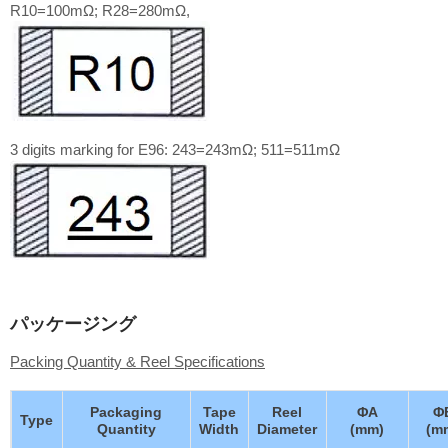
R10=100mΩ; R28=280mΩ,
3 digits marking for E96: 243=243mΩ; 511=511mΩ
パッケージング
Packing Quantity & Reel Specifications
Packaging
Tape
Reel
ΦA
Φ
Type
Quantity
Width
Diameter
(mm)
(m