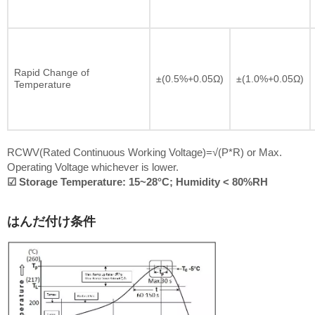
Rapid Change of
±(0.5%+0.05Ω)
±(1.0%+0.05Ω)
Temperature
RCWV(Rated Continuous Working Voltage)=√(P*R) or Max.
Operating Voltage whichever is lower.
☑ Storage Temperature: 15~28°C; Humidity < 80%RH
はんだ付け条件