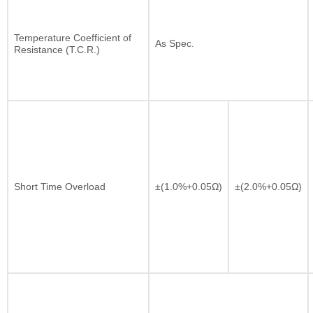
Temperature Coefficient of
As Spec.
Resistance (T.C.R.)
Short Time Overload
±(1.0%+0.05Ω)
±(2.0%+0.05Ω)