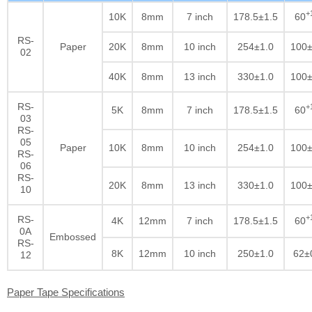
+
10K
8mm
7 inch
178.5±1.5
60
RS-
Paper
20K
8mm
10 inch
254±1.0
100±
02
40K
8mm
13 inch
330±1.0
100±
RS-
+
5K
8mm
7 inch
178.5±1.5
60
03
RS-
05
Paper
10K
8mm
10 inch
254±1.0
100±
RS-
06
RS-
20K
8mm
13 inch
330±1.0
100±
10
+
RS-
4K
12mm
7 inch
178.5±1.5
60
0A
Embossed
RS-
8K
12mm
10 inch
250±1.0
62±
12
Paper Tape Specifications