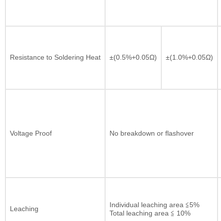
Resistance to Soldering Heat
±(0.5%+0.05Ω)
±(1.0%+0.05Ω)
Voltage Proof
No breakdown or flashover
Individual leaching area ≦5%
Leaching
Total leaching area ≦ 10%