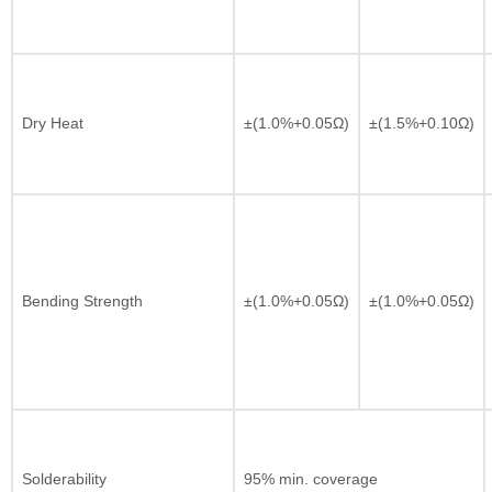
Dry Heat
±(1.0%+0.05Ω)
±(1.5%+0.10Ω)
Bending Strength
±(1.0%+0.05Ω)
±(1.0%+0.05Ω)
Solderability
95% min. coverage