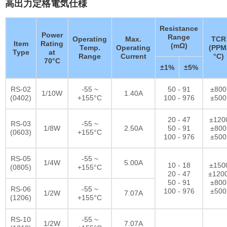
高出力定格電気仕様
Resistance
Power
Range
Operating
Max.
TCR
Item
Rating
(mΩ)
Temp.
Operating
(PPM
Type
at
Range
Current
°C)
70°C
±1%
±5%
RS-02
-55 ~
50 - 91
±800
1/10W
1.40A
(0402)
+155°C
100 - 976
±500
20 - 47
±120
RS-03
-55 ~
1/8W
2.50A
50 - 91
±800
(0603)
+155°C
100 - 976
±500
RS-05
-55 ~
1/4W
5.00A
10 - 18
±150
(0805)
+155°C
20 - 47
±120
50 - 91
±800
RS-06
-55 ~
100 - 976
±500
1/2W
7.07A
(1206)
+155°C
RS-10
-55 ~
1/2W
7.07A