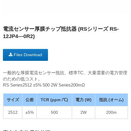
電流センサー厚膜チップ抵抗器 (RSシリーズ RS-
12JP4---0R2)
Files Download
一般的な厚膜電流センサー抵抗、標準TC、大量需要の電力管理
のための低コスト。
RS Series2512 ±5% 500 2W Series200mΩ
サイズ
公差
TCR (ppm /℃)
電力 (W)
抵抗 (オーム)
2512
±5%
500
2W
200m