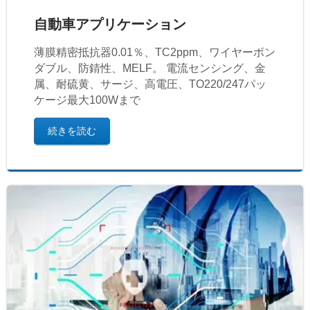
自動車アプリケーション
薄膜精密抵抗器0.01％、TC2ppm、ワイヤーボン
ダブル、防錆性、MELF。 電流センシング、金
属、耐硫黄、サージ、高電圧、TO220/247パッ
ケージ最大100Wまで
続きを読む