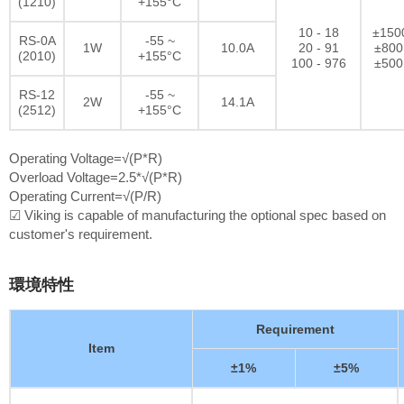
(1210)
+155°C
10 - 18
±150
RS-0A
-55 ~
1W
10.0A
20 - 91
±800
(2010)
+155°C
100 - 976
±500
RS-12
-55 ~
2W
14.1A
(2512)
+155°C
Operating Voltage=√(P*R)
Overload Voltage=2.5*√(P*R)
Operating Current=√(P/R)
☑ Viking is capable of manufacturing the optional spec based on
customer's requirement.
環境特性
Requirement
Item
±1%
±5%