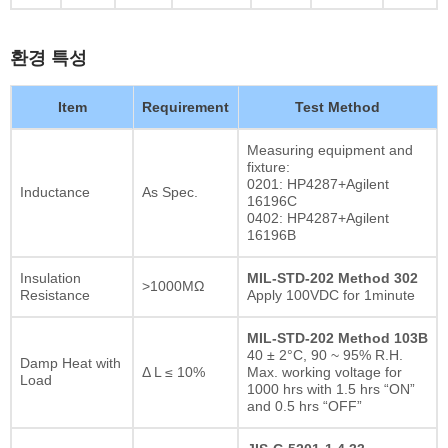
환경 특성
Item
Requirement
Test Method
Measuring equipment and
fixture:
0201: HP4287+Agilent
Inductance
As Spec.
16196C
0402: HP4287+Agilent
16196B
Insulation
MIL-STD-202 Method 302
>1000MΩ
Resistance
Apply 100VDC for 1minute
MIL-STD-202 Method 103B
40 ± 2°C, 90 ~ 95% R.H.
Damp Heat with
Δ L ≤ 10%
Max. working voltage for
Load
1000 hrs with 1.5 hrs “ON”
and 0.5 hrs “OFF”