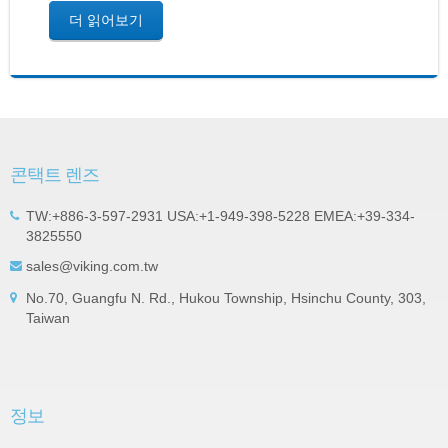
더 읽어보기
콘택트 렌즈
TW:+886-3-597-2931 USA:+1-949-398-5228 EMEA:+39-334-
3825550
sales@viking.com.tw
No.70, Guangfu N. Rd., Hukou Township, Hsinchu County, 303,
Taiwan
정보