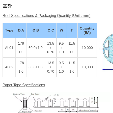
포장
Reel Specifications & Packaging Quantity (Unit : mm)
Quantity
Type
Ø A
Ø B
Ø C
W
T
(EA)
178
13.5
9.5
11.5
AL01
±
60.0+1.0
±
±
±
10,000
1.0
0.70
1.0
1.0
178
13.5
9.5
11.5
AL02
±
60.0+1.0
±
±
±
10,000
1.0
0.70
1.0
1.0
Paper Tape Specifications