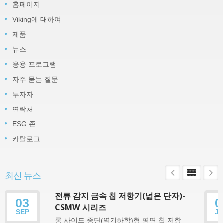
홈페이지
Viking에 대하여
제품
뉴스
응용 프로그램
자주 묻는 질문
투자자
연락처
ESG 존
카탈로그
최신 뉴스
전류 감지 금속 칩 저항기(넓은 단자)-
03
0
CSMW 시리즈
SEP
J
롱 사이드 종단(역기하학)형 평면 칩 저항