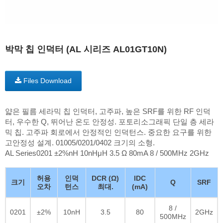
박막 칩 인덕터 (AL 시리즈 AL01GT10N)
Files Download
얇은 필름 세라믹 칩 인덕터, 고주파, 높은 SRF를 위한 RF 인덕
터, 우수한 Q, 뛰어난 온도 안정성. 포토리소그래픽 단일 층 세라
믹 칩. 고주파 회로에서 안정적인 인덕턴스. 중요한 요구를 위한
고안정성 설계. 01005/0201/0402 크기의 소형.
AL Series0201 ±2%nH 10nHμH 3.5 Ω 80mA 8 / 500MHz 2GHz
허용
인덕
DCR (Ω)
IDC
크기
Q
SRF
오차
턴스
최대.
(mA)
8 /
0201
±2%
10nH
3.5
80
2GHz
500MHz