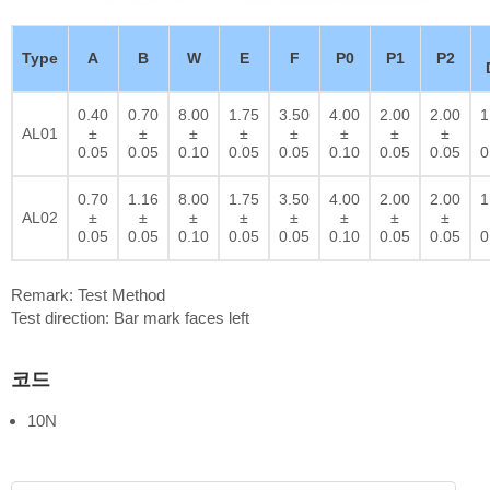
Type
A
B
W
E
F
P0
P1
P2
0.40
0.70
8.00
1.75
3.50
4.00
2.00
2.00
1
AL01
±
±
±
±
±
±
±
±
0.05
0.05
0.10
0.05
0.05
0.10
0.05
0.05
0
0.70
1.16
8.00
1.75
3.50
4.00
2.00
2.00
1
AL02
±
±
±
±
±
±
±
±
0.05
0.05
0.10
0.05
0.05
0.10
0.05
0.05
0
Remark: Test Method
Test direction: Bar mark faces left
코드
10N