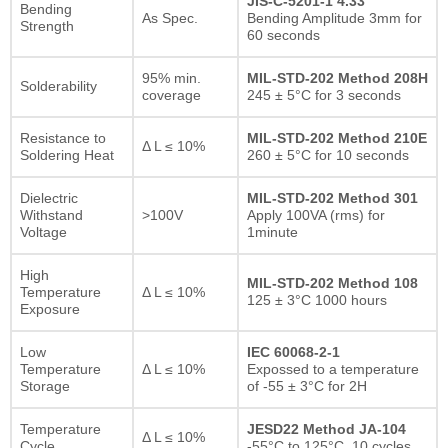
JIS-C-5201-1 4.33
Bending
As Spec.
Bending Amplitude 3mm for
Strength
60 seconds
95% min.
MIL-STD-202 Method 208H
Solderability
coverage
245 ± 5°C for 3 seconds
Resistance to
MIL-STD-202 Method 210E
Δ L ≤ 10%
Soldering Heat
260 ± 5°C for 10 seconds
Dielectric
MIL-STD-202 Method 301
Withstand
>100V
Apply 100VA (rms) for
Voltage
1minute
High
MIL-STD-202 Method 108
Temperature
Δ L ≤ 10%
125 ± 3°C 1000 hours
Exposure
Low
IEC 60068-2-1
Temperature
Δ L ≤ 10%
Expossed to a temperature
Storage
of -55 ± 3°C for 2H
Temperature
JESD22 Method JA-104
Δ L ≤ 10%
Cycle
-55°C to 125°C, 10 cycles