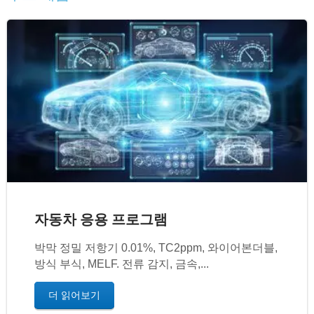
자동차 응용 프로그램
박막 정밀 저항기 0.01%, TC2ppm, 와이어본더블,
방식 부식, MELF. 전류 감지, 금속,...
더 읽어보기