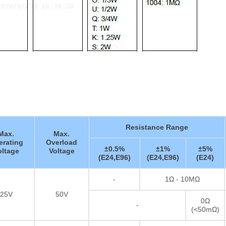
Resistance Range
Max.
Max.
erating
Overload
±0.5%
±1%
±5%
oltage
Voltage
(E24,E96)
(E24,E96)
(E24)
-
1Ω - 10MΩ
25V
50V
0Ω
-
(<50mΩ)