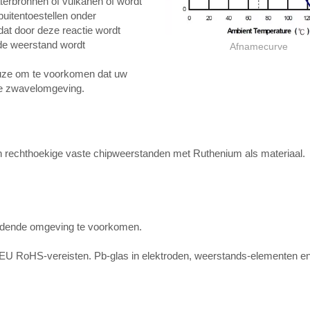
erbronnen of vulkanen of wordt
buitentoestellen onder
dat door deze reactie wordt
 de weerstand wordt
Afnamecurve
keuze om te voorkomen dat uw
ge zwavelomgeving.
an rechthoekige vaste chipweerstanden met Ruthenium als materiaal.
oudende omgeving te voorkomen.
EU RoHS-vereisten. Pb-glas in elektroden, weerstands-elementen en 
Dikke film Weerstand