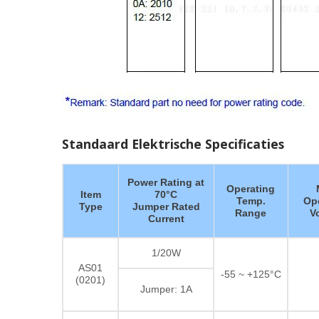
Standaard Elektrische Specificaties
Power Rating at
Operating
Item
70°C
Temp.
Op
Type
Jumper Rated
Range
V
Current
1/20W
AS01
-55 ~ +125°C
(0201)
Jumper: 1A