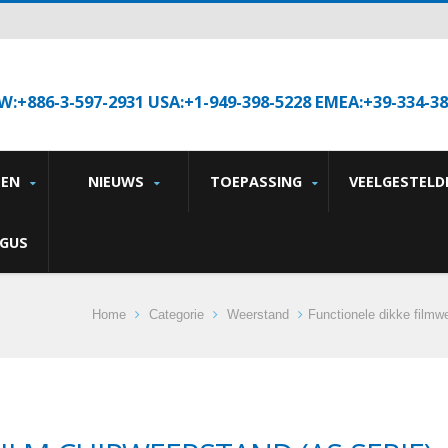
W:+886-3-597-2931 USA:+1-949-398-5228 EMEA:+39-334-3
TEN
NIEUWS
TOEPASSING
VEELGESTELD
GUS
Home
Categorie
Weerstand
Functionele dikke filmw