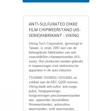
ANTI-SULFURATED DIKKE
FILM CHIPWEERSTAND (AS-
SERIE)FABRIKANT - VIKING
Viking Tech Corporation, gevestigd in
Taiwan, is sinds 1997 een van de
belangrijkste fabrikanten van anti-
zwaveldikfilm-chipweerstanden (AS-
serie). Hun producten worden gebruikt
in toepassingen voor elektronische
apparaten in de auto-industrie.
TS16949/ ISO9001/ ISO14001 en
voldoet aan de AEC-Q200 normen,
Viking biedt anti-sulfur, anti-surge,
pulse, hoogspannings-,
hoogvermogen precisieweerstanden
aan, waaronder dunne/dikke
filmweerstanden, automotive
weerstanden, melf weerstanden,