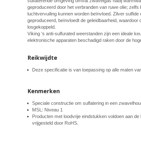
sulfaterende omgeving omvat zwavelgas nabij warmwat
geproduceerd door het verbranden van ruwe olie; zelfs 
luchtvervuiling kunnen worden beïnvloed. Zilver sulfide 
geproduceerd, beïnvloedt de geleidbaarheid, waardoor
losgekoppeld.
Viking ‘s anti-sulfurated weerstanden zijn een ideale 
elektronische apparaten beschadigd raken door de ho
Reikwijdte
Deze specificatie is van toepassing op alle maten v
Kenmerken
Speciale constructie om sulfatering in een zwavelh
MSL: Niveau 1
Producten met loodvrije eindstukken voldoen aan de 
vrijgesteld door RoHS.