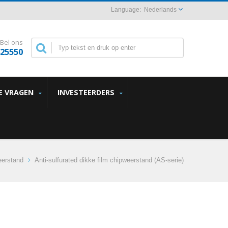
Nederlands
Bel ons
825550
E VRAGEN
INVESTEERDERS
eerstand
Anti-sulfurated dikke film chipweerstand (AS-serie)