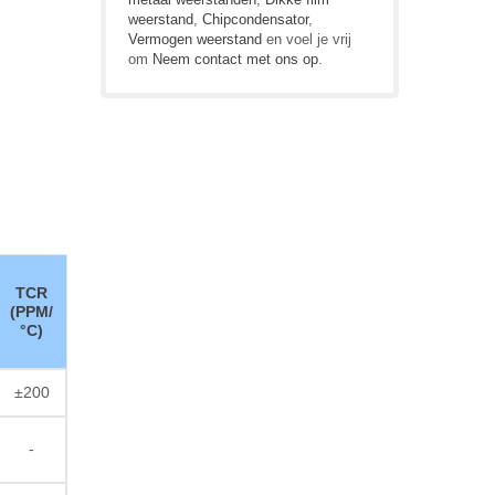
weerstand
,
Chipcondensator
,
Vermogen weerstand
en voel je vrij
om
Neem contact met ons op
.
TCR
(PPM/
°C)
±200
-