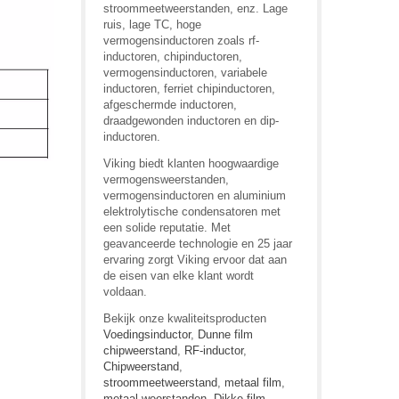
stroommeetweerstanden, enz. Lage
ruis, lage TC, hoge
vermogensinductoren zoals rf-
inductoren, chipinductoren,
vermogensinductoren, variabele
inductoren, ferriet chipinductoren,
afgeschermde inductoren,
draadgewonden inductoren en dip-
inductoren.
Viking biedt klanten hoogwaardige
vermogensweerstanden,
vermogensinductoren en aluminium
elektrolytische condensatoren met
een solide reputatie. Met
geavanceerde technologie en 25 jaar
ervaring zorgt Viking ervoor dat aan
de eisen van elke klant wordt
voldaan.
Bekijk onze kwaliteitsproducten
Voedingsinductor
,
Dunne film
chipweerstand
,
RF-inductor
,
Chipweerstand
,
stroommeetweerstand
,
metaal film
,
metaal weerstanden
,
Dikke film