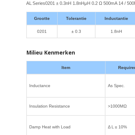
AL Series0201 ± 0.3nH 1.8nHμH 0.2 Ω 500mA 14 / 5
Grootte
Tolerantie
Inductantie
0201
± 0.3
1.8nH
Milieu Kenmerken
Item
Require
Inductance
As Spec.
Insulation Resistance
>1000MΩ
Damp Heat with Load
Δ L ≤ 10%