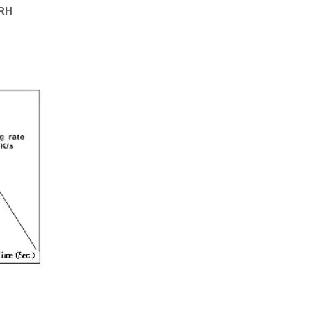
%RH
Dikke film Weerstand