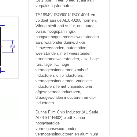
tot 2 ppm in een breed scala aan
verpakkingsformaten.
TS16949/ ISO9001/ ISO14001 en
voldoet aan de AEC-Q200 normen,
Viking biedt anti-sulfur, anti-surge,
pulse, hoogspannings-,
hoogvermogen precisieweerstanden
aan, waaronder dunne/dikke
filmweerstanden, automotive
weerstanden, melf weerstanden,
stroommeetweerstanden, enz. Lage
ruis, lage TC, hoge
vermogensinductoren zoals rf-
inductoren, chipinductoren,
vermogensinductoren, variabele
inductoren, ferriet chipinductoren,
afgeschermde inductoren,
draadgewonden inductoren en dip-
inductoren.
Dunne Film Chip Inductor (AL Serie
AL01ST1N802) biedt klanten
hoogwaardige
vermogensweerstanden,
vermogensinductoren en aluminium