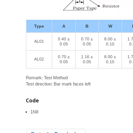
Type
A
B
W
0.40 ±
0.70 ±
8.00 ±
1.
AL01
0.05
0.05
0.10
0
0.70 ±
1.16 ±
8.00 ±
1.
AL02
0.05
0.05
0.10
0
Remark: Test Method
Test direction: Bar mark faces left
Code
1N8