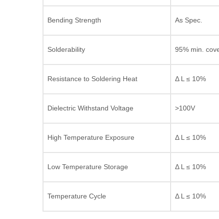
Bending Strength
As Spec.
Solderability
95% min. cov
Resistance to Soldering Heat
Δ L ≤ 10%
Dielectric Withstand Voltage
>100V
High Temperature Exposure
Δ L ≤ 10%
Low Temperature Storage
Δ L ≤ 10%
Temperature Cycle
Δ L ≤ 10%