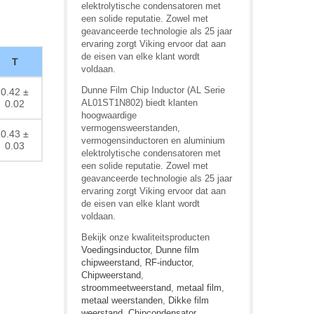
elektrolytische condensatoren met
een solide reputatie. Zowel met
geavanceerde technologie als 25 jaar
ervaring zorgt Viking ervoor dat aan
de eisen van elke klant wordt
T
voldaan.
Dunne Film Chip Inductor (AL Serie
0.42 ±
AL01ST1N802) biedt klanten
0.02
hoogwaardige
vermogensweerstanden,
0.43 ±
vermogensinductoren en aluminium
0.03
elektrolytische condensatoren met
een solide reputatie. Zowel met
geavanceerde technologie als 25 jaar
ervaring zorgt Viking ervoor dat aan
de eisen van elke klant wordt
voldaan.
Bekijk onze kwaliteitsproducten
Voedingsinductor
,
Dunne film
chipweerstand
,
RF-inductor
,
Chipweerstand
,
stroommeetweerstand
,
metaal film
,
metaal weerstanden
,
Dikke film
weerstand
,
Chipcondensator
,