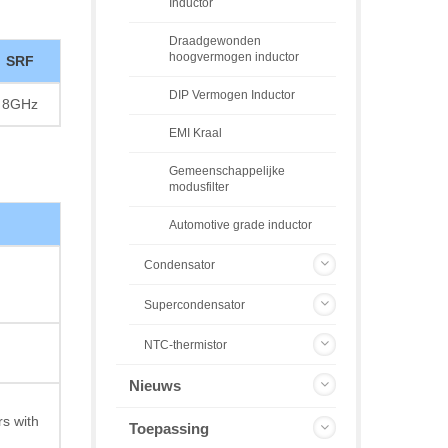
Inductor
Draadgewonden
hoogvermogen inductor
SRF
DIP Vermogen Inductor
8GHz
EMI Kraal
Gemeenschappelijke
modusfilter
Automotive grade inductor
Condensator
Supercondensator
NTC-thermistor
Nieuws
s with
Toepassing