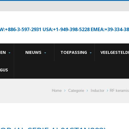
W:+886-3-597-2931 USA:+1-949-398-5228 EMEA:+39-334-3
TEN
NIEUWS
TOEPASSING
VEELGESTELD
GUS
Home
Categorie
Inductor
RF keramis