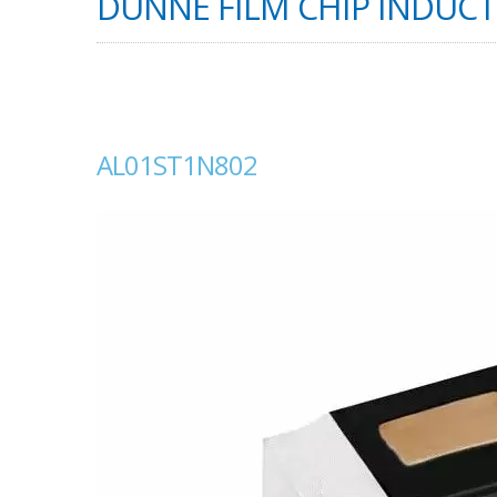
DUNNE FILM CHIP INDUCTO
AL01ST1N802