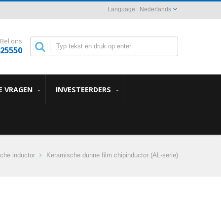
Nederlands
Bel ons
825550
E VRAGEN
INVESTEERDERS
che inductor
Keramische dunne film chipinductor (AL-serie)