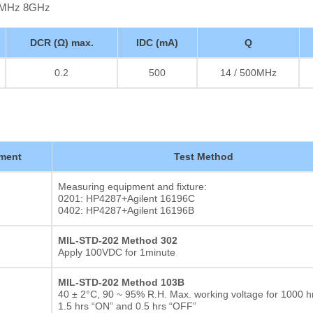
00MHz 8GHz
DCR (Ω) max.
IDC (mA)
Q
0.2
500
14 / 500MHz
ment
Test Method
Measuring equipment and fixture:
0201: HP4287+Agilent 16196C
0402: HP4287+Agilent 16196B
MIL-STD-202 Method 302
Apply 100VDC for 1minute
MIL-STD-202 Method 103B
40 ± 2°C, 90 ~ 95% R.H. Max. working voltage for 1000 hr
1.5 hrs “ON” and 0.5 hrs “OFF”