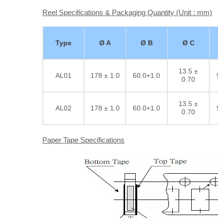
Reel Specifications & Packaging Quantity (Unit : mm)
Type
Ø A
Ø B
Ø C
13.5 ±
AL01
178 ± 1.0
60.0+1.0
0.70
13.5 ±
AL02
178 ± 1.0
60.0+1.0
0.70
Paper Tape Specifications