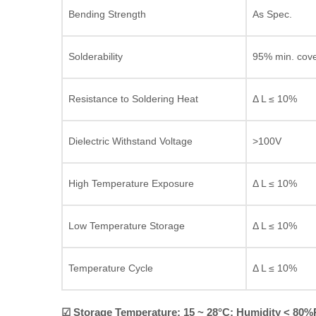
Bending Strength
As Spec.
Solderability
95% min. cov
Resistance to Soldering Heat
Δ L ≤ 10%
Dielectric Withstand Voltage
>100V
High Temperature Exposure
Δ L ≤ 10%
Low Temperature Storage
Δ L ≤ 10%
Temperature Cycle
Δ L ≤ 10%
☑ Storage Temperature: 15 ~ 28°C; Humidity < 80