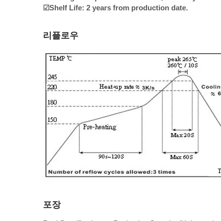
☑Shelf Life: 2 years from production date.
리플로우
포장