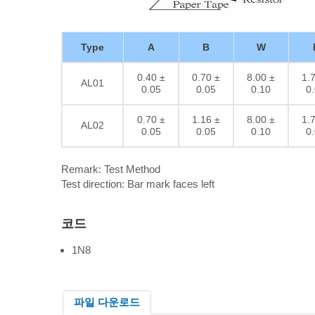
Type
A
B
W
0.40 ±
0.70 ±
8.00 ±
1.
AL01
0.05
0.05
0.10
0
0.70 ±
1.16 ±
8.00 ±
1.
AL02
0.05
0.05
0.10
0
Remark: Test Method
Test direction: Bar mark faces left
코드
1N8
파일 다운로드