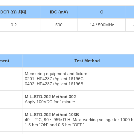
DCR (Ω) 최대.
IDC (mA)
Q
0.2
500
14 / 500MHz
ment
Test Method
Measuring equipment and fixture:
0201: HP4287+Agilent 16196C
0402: HP4287+Agilent 16196B
MIL-STD-202 Method 302
Apply 100VDC for 1minute
MIL-STD-202 Method 103B
40 ± 2°C, 90 ~ 95% R.H. Max. working voltage for 1000 hr
1.5 hrs “ON” and 0.5 hrs “OFF”