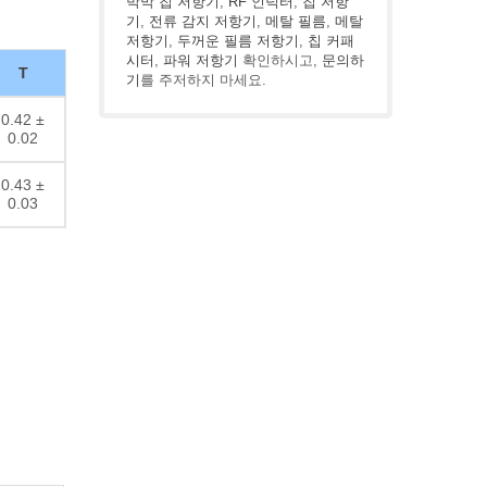
박막 칩 저항기
,
RF 인덕터
,
칩 저항
기
,
전류 감지 저항기
,
메탈 필름
,
메탈
저항기
,
두꺼운 필름 저항기
,
칩 커패
시터
,
파워 저항기
확인하시고,
문의하
T
기
를 주저하지 마세요.
0.42 ±
0.02
0.43 ±
0.03