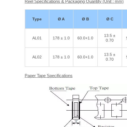
Reel Specifications & Packaging Quantity (Unit : mm)
Type
Ø A
Ø B
Ø C
13.5 ±
AL01
178 ± 1.0
60.0+1.0
0.70
13.5 ±
AL02
178 ± 1.0
60.0+1.0
0.70
Paper Tape Specifications