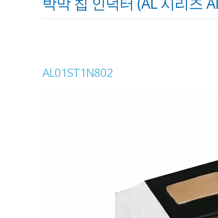
박막 칩 인덕터 (AL 시리즈 AL
AL01ST1N802