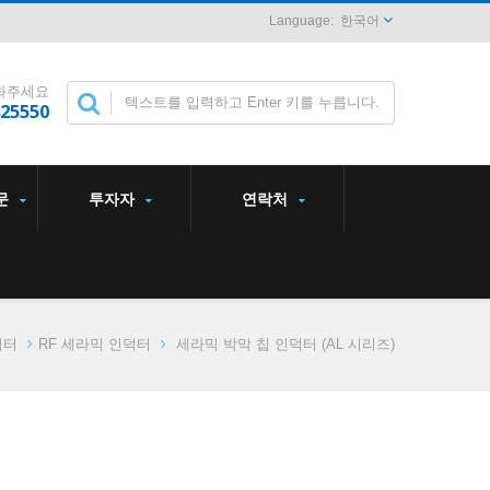
한국어
화주세요
825550
문
투자자
연락처
덕터
RF 세라믹 인덕터
세라믹 박막 칩 인덕터 (AL 시리즈)