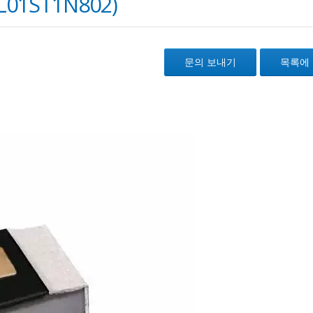
01ST1N802)
문의 보내기
목록에