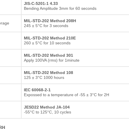
JIS-C-5201-1 4.33
Bending Amplitude 3mm for 60 seconds
MIL-STD-202 Method 208H
erage
245 ± 5°C for 3 seconds
MIL-STD-202 Method 210E
260 ± 5°C for 10 seconds
MIL-STD-202 Method 301
Apply 100VA (rms) for 1minute
MIL-STD-202 Method 108
125 ± 3°C 1000 hours
IEC 60068-2-1
Expossed to a temperature of -55 ± 3°C for 2H
JESD22 Method JA-104
-55°C to 125°C, 10 cycles
두꺼운 필름 저항기
%RH