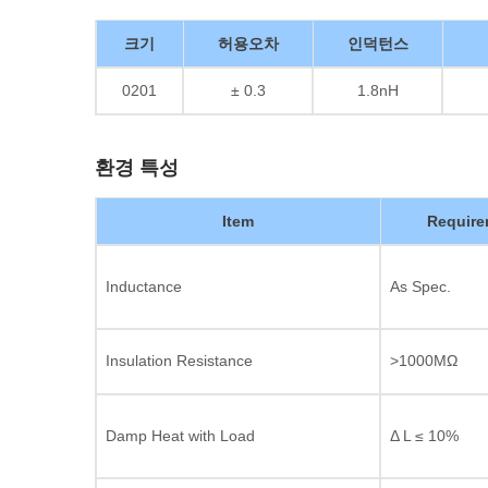
크기
허용오차
인덕턴스
0201
± 0.3
1.8nH
환경 특성
Item
Require
Inductance
As Spec.
Insulation Resistance
>1000MΩ
Damp Heat with Load
Δ L ≤ 10%