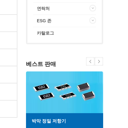
연락처
ESG 존
카탈로그
베스트 판매
박막 정밀 저항기
고주