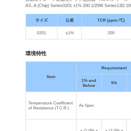
AS..A (Chip) Series0201 ±1% 200 1/20W Series13Ω 10
サイズ
公差
TCR (ppm /℃)
0201
±1%
200
環境特性
Requirement
Item
1% and
5%
Below
Temperature Coefficient
As Spec.
of Resistance (T.C.R.)
± (1.0% +
± (2.0% +