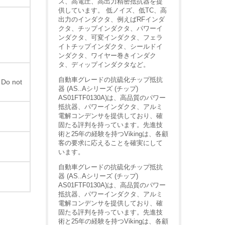
ス、高電圧、高出力精密抵抗器を提
供しています。 低ノイズ、低TC、高
出力のインダクタ、例えばRFインダ
クタ、チップインダクタ、パワーイ
ンダクタ、可変インダクタ、フェラ
イトチップインダクタ、シールドイ
ンダクタ、ワイヤー巻きインダク
タ、ディップインダクタなど。
自動車グレードの抗硫化チップ抵抗
 Do not
器 (AS..Aシリーズ (チップ)
AS01FTF0130A)は、高品質のパワー
抵抗器、パワーインダクタ、アルミ
電解コンデンサを提供しており、確
固たる評判を持っています。先進技
術と25年の経験を持つVikingは、各顧
客の要求に応えることを確実にして
います。
自動車グレードの抗硫化チップ抵抗
器 (AS..Aシリーズ (チップ)
AS01FTF0130A)は、高品質のパワー
抵抗器、パワーインダクタ、アルミ
電解コンデンサを提供しており、確
固たる評判を持っています。先進技
術と25年の経験を持つVikingは、各顧