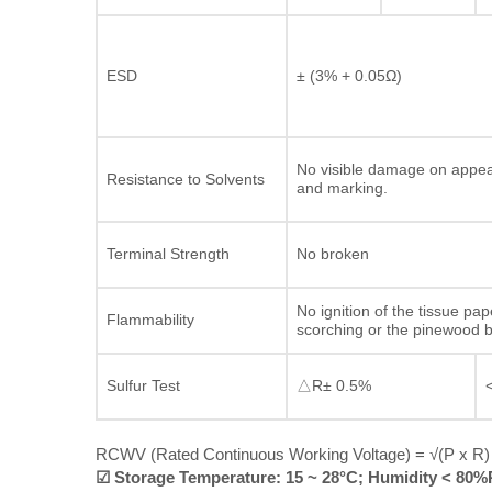
ESD
± (3% + 0.05Ω)
No visible damage on appe
Resistance to Solvents
and marking.
Terminal Strength
No broken
No ignition of the tissue pap
Flammability
scorching or the pinewood 
Sulfur Test
△R± 0.5%
RCWV (Rated Continuous Working Voltage) = √(P x R) o
☑ Storage Temperature: 15 ~ 28°C; Humidity < 80