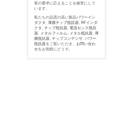
客の要求に応えることを確実にして
います。
私たちの品質の高い製品
パワーイン
ダクタ
,
薄膜チップ抵抗器
,
RFインダ
クタ
,
チップ抵抗器
,
電流センス抵抗
器
,
メタルフィルム
,
メタル抵抗器
,
厚
膜抵抗器
,
チップコンデンサ
,
パワー
抵抗器
をご覧いただき、
お問い合わ
せ
をお気軽にどうぞ。