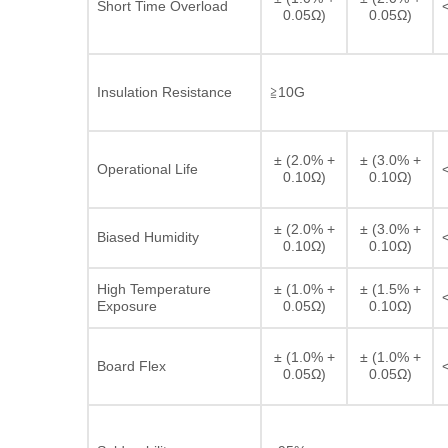
Short Time Overload
0.05Ω)
0.05Ω)
Insulation Resistance
≧10G
± (2.0% +
± (3.0% +
Operational Life
0.10Ω)
0.10Ω)
± (2.0% +
± (3.0% +
Biased Humidity
0.10Ω)
0.10Ω)
High Temperature
± (1.0% +
± (1.5% +
Exposure
0.05Ω)
0.10Ω)
± (1.0% +
± (1.0% +
Board Flex
0.05Ω)
0.05Ω)