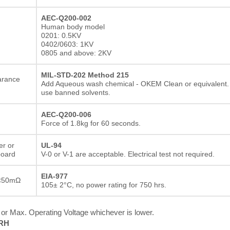
AEC-Q200-002
Human body model
0201: 0.5KV
0402/0603: 1KV
0805 and above: 2KV
MIL-STD-202 Method 215
arance
Add Aqueous wash chemical - OKEM Clean or equivalent.
use banned solvents.
AEC-Q200-006
Force of 1.8kg for 60 seconds.
er or
UL-94
board
V-0 or V-1 are acceptable. Electrical test not required.
EIA-977
<50mΩ
105± 2°C, no power rating for 750 hrs.
r Max. Operating Voltage whichever is lower.
%RH