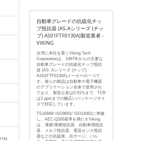
自動車グレードの抗硫化チッ
プ抵抗器 (AS..Aシリーズ (チッ
プ) AS01FTF0130A)製造業者 -
VIKING
台湾に本社を置くViking Tech
Corporationは、1997年からの主要な
自動車グレードの抗硫化チップ抵抗
器 (AS..Aシリーズ (チップ)
AS01FTF0130A)メーカーの一つで
す。彼らの製品は自動車や電子機器
のアプリケーション全体で使用され
ており、製造公差は0.01%まで、TCR
は2 ppmまでの幅広いパッケージサイ
ズで対応しています。
TS16949/ ISO9001/ ISO14001に準拠
し、AEC-Q200基準を満たすViking
は、薄膜/厚膜抵抗器、自動車用抵抗
器、メルフ抵抗器、電流センス抵抗
器などの抗硫黄、抗サージ、パル
0 Hz