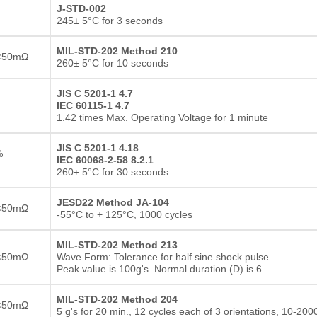
J-STD-002
245± 5°C for 3 seconds
MIL-STD-202 Method 210
<50mΩ
260± 5°C for 10 seconds
JIS C 5201-1 4.7
IEC 60115-1 4.7
1.42 times Max. Operating Voltage for 1 minute
JIS C 5201-1 4.18
%
IEC 60068-2-58 8.2.1
260± 5°C for 30 seconds
JESD22 Method JA-104
<50mΩ
-55°C to + 125°C, 1000 cycles
MIL-STD-202 Method 213
<50mΩ
Wave Form: Tolerance for half sine shock pulse.
Peak value is 100g's. Normal duration (D) is 6.
MIL-STD-202 Method 204
<50mΩ
5 g's for 20 min., 12 cycles each of 3 orientations, 10-200