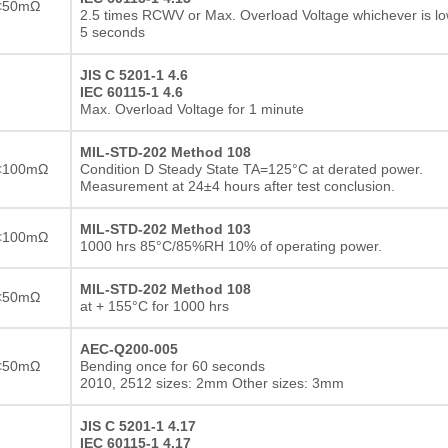
<50mΩ
2.5 times RCWV or Max. Overload Voltage whichever is lo
5 seconds
JIS C 5201-1 4.6
IEC 60115-1 4.6
Max. Overload Voltage for 1 minute
MIL-STD-202 Method 108
<100mΩ
Condition D Steady State TA=125°C at derated power.
Measurement at 24±4 hours after test conclusion.
MIL-STD-202 Method 103
<100mΩ
1000 hrs 85°C/85%RH 10% of operating power.
MIL-STD-202 Method 108
<50mΩ
at + 155°C for 1000 hrs
AEC-Q200-005
<50mΩ
Bending once for 60 seconds
2010, 2512 sizes: 2mm Other sizes: 3mm
厚膜抵抗器
JIS C 5201-1 4.17
IEC 60115-1 4.17