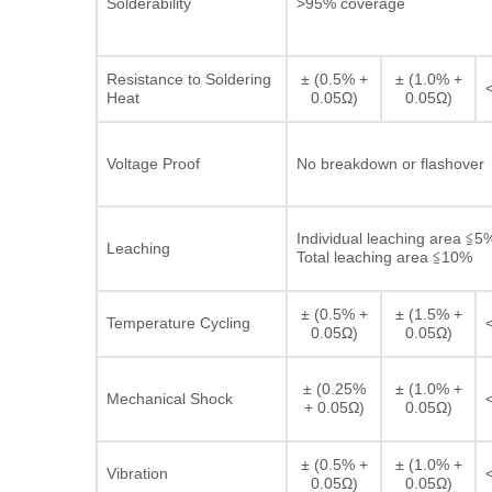
Solderability
>95% coverage
Resistance to Soldering
± (0.5% +
± (1.0% +
Heat
0.05Ω)
0.05Ω)
Voltage Proof
No breakdown or flashover
Individual leaching area ≦5
Leaching
Total leaching area ≦10%
± (0.5% +
± (1.5% +
Temperature Cycling
0.05Ω)
0.05Ω)
± (0.25%
± (1.0% +
Mechanical Shock
+ 0.05Ω)
0.05Ω)
± (0.5% +
± (1.0% +
Vibration
0.05Ω)
0.05Ω)