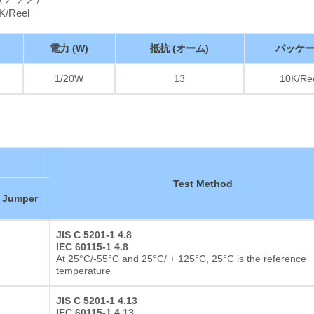
K/Reel
電力 (W)
抵抗 (オーム)
パッケ
1/20W
13
10K/Re
Test Method
Jumper
JIS C 5201-1 4.8
IEC 60115-1 4.8
At 25°C/-55°C and 25°C/ + 125°C, 25°C is the reference
temperature
JIS C 5201-1 4.13
IEC 60115-1 4.13