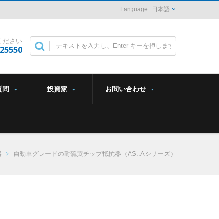
日本語
ください
825550
質問
投資家
お問い合わせ
器
自動車グレードの耐硫黄チップ抵抗器（AS..Aシリーズ）