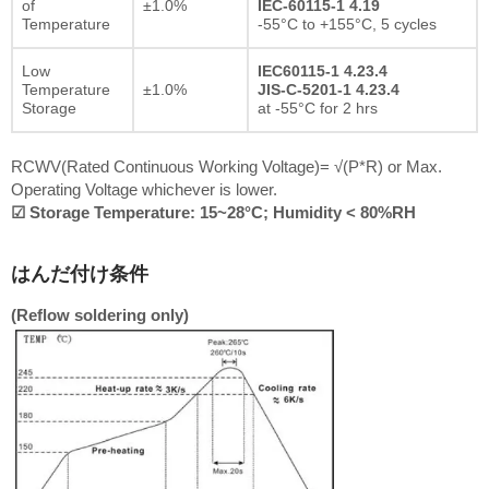
of
±1.0%
IEC-60115-1 4.19
Temperature
-55°C to +155°C, 5 cycles
Low
IEC60115-1 4.23.4
Temperature
±1.0%
JIS-C-5201-1 4.23.4
Storage
at -55°C for 2 hrs
RCWV(Rated Continuous Working Voltage)= √(P*R) or Max.
Operating Voltage whichever is lower.
☑ Storage Temperature: 15~28°C; Humidity < 80%RH
はんだ付け条件
(Reflow soldering only)