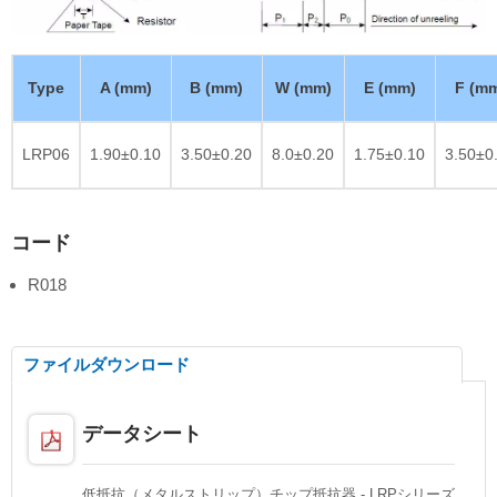
Type
A (mm)
B (mm)
W (mm)
E (mm)
F (m
LRP06
1.90±0.10
3.50±0.20
8.0±0.20
1.75±0.10
3.50±0
コード
R018
ファイルダウンロード
データシート
低抵抗（メタルストリップ）チップ抵抗器 - LRPシリーズ