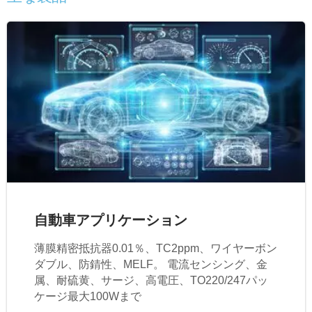
自動車アプリケーション
薄膜精密抵抗器0.01％、TC2ppm、ワイヤーボン
ダブル、防錆性、MELF。 電流センシング、金
属、耐硫黄、サージ、高電圧、TO220/247パッ
ケージ最大100Wまで