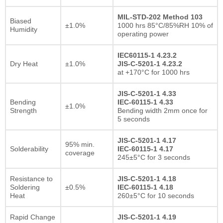
MIL-STD-202 Method 103
Biased
±1.0%
1000 hrs 85°C/85%RH 10% of
Humidity
operating power
IEC60115-1 4.23.2
Dry Heat
±1.0%
JIS-C-5201-1 4.23.2
at +170°C for 1000 hrs
JIS-C-5201-1 4.33
Bending
IEC-60115-1 4.33
±1.0%
Strength
Bending width 2mm once for
5 seconds
JIS-C-5201-1 4.17
95% min.
Solderability
IEC-60115-1 4.17
coverage
245±5°C for 3 seconds
Resistance to
JIS-C-5201-1 4.18
Soldering
±0.5%
IEC-60115-1 4.18
Heat
260±5°C for 10 seconds
Rapid Change
JIS-C-5201-1 4.19