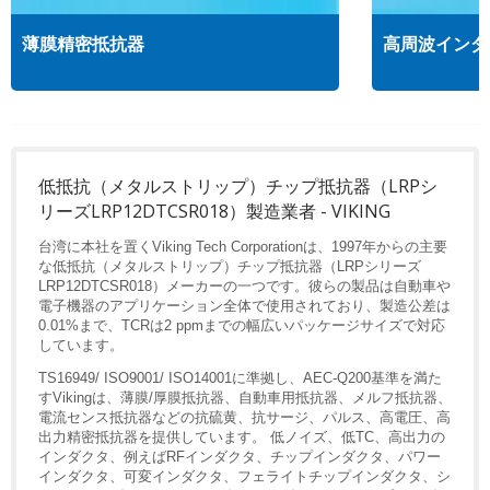
薄膜精密抵抗器
高周波インダ
低抵抗（メタルストリップ）チップ抵抗器（LRPシ
リーズLRP12DTCSR018）製造業者 - VIKING
台湾に本社を置くViking Tech Corporationは、1997年からの主要
な低抵抗（メタルストリップ）チップ抵抗器（LRPシリーズ
LRP12DTCSR018）メーカーの一つです。彼らの製品は自動車や
電子機器のアプリケーション全体で使用されており、製造公差は
0.01%まで、TCRは2 ppmまでの幅広いパッケージサイズで対応
しています。
TS16949/ ISO9001/ ISO14001に準拠し、AEC-Q200基準を満た
すVikingは、薄膜/厚膜抵抗器、自動車用抵抗器、メルフ抵抗器、
電流センス抵抗器などの抗硫黄、抗サージ、パルス、高電圧、高
出力精密抵抗器を提供しています。 低ノイズ、低TC、高出力の
インダクタ、例えばRFインダクタ、チップインダクタ、パワー
インダクタ、可変インダクタ、フェライトチップインダクタ、シ