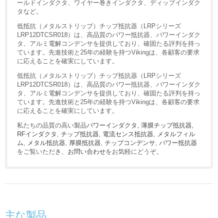
ールドインダクタ、ワイヤー巻きインダクタ、ディップインダク
タなど。
低抵抗（メタルストリップ）チップ抵抗器（LRPシリーズ
LRP12DTCSR018）は、高品質のパワー抵抗器、パワーインダク
タ、アルミ電解コンデンサを提供しており、確固たる評判を持っ
ています。先進技術と25年の経験を持つVikingは、各顧客の要求
に応えることを確実にしています。
低抵抗（メタルストリップ）チップ抵抗器（LRPシリーズ
LRP12DTCSR018）は、高品質のパワー抵抗器、パワーインダク
タ、アルミ電解コンデンサを提供しており、確固たる評判を持っ
ています。先進技術と25年の経験を持つVikingは、各顧客の要求
に応えることを確実にしています。
私たちの品質の高い製品
パワーインダクタ
,
薄膜チップ抵抗器
,
RFインダクタ
,
チップ抵抗器
,
電流センス抵抗器
,
メタルフィル
ム
,
メタル抵抗器
,
厚膜抵抗器
,
チップコンデンサ
,
パワー抵抗器
をご覧いただき、
お問い合わせ
をお気軽にどうぞ。
主な製品