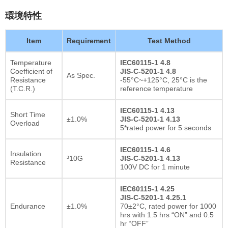
環境特性
Item
Requirement
Test Method
Temperature
IEC60115-1 4.8
Coefficient of
JIS-C-5201-1 4.8
As Spec.
Resistance
-55°C~+125°C, 25°C is the
(T.C.R.)
reference temperature
IEC60115-1 4.13
Short Time
±1.0%
JIS-C-5201-1 4.13
Overload
5*rated power for 5 seconds
IEC60115-1 4.6
Insulation
³10G
JIS-C-5201-1 4.13
Resistance
100V DC for 1 minute
IEC60115-1 4.25
JIS-C-5201-1 4.25.1
Endurance
±1.0%
70±2°C, rated power for 1000
hrs with 1.5 hrs “ON” and 0.5
hr “OFF”