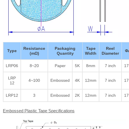
Resistance
Packaging
Tape
Reel
Type
Φ
(mΩ)
Quantity
Width
Diameter
LRP06
8~20
Paper
5K
8mm
7 inch
17
LRP
4~100
Embossed
4K
12mm
7 inch
17
12
LRP12
3
Embossed
2K
12mm
7 inch
17
Embossed Plastic Tape Specifications