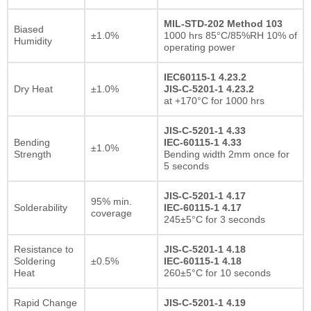
MIL-STD-202 Method 103
Biased
±1.0%
1000 hrs 85°C/85%RH 10% of
Humidity
operating power
IEC60115-1 4.23.2
Dry Heat
±1.0%
JIS-C-5201-1 4.23.2
at +170°C for 1000 hrs
JIS-C-5201-1 4.33
Bending
IEC-60115-1 4.33
±1.0%
Strength
Bending width 2mm once for
5 seconds
JIS-C-5201-1 4.17
95% min.
Solderability
IEC-60115-1 4.17
coverage
245±5°C for 3 seconds
Resistance to
JIS-C-5201-1 4.18
Soldering
±0.5%
IEC-60115-1 4.18
Heat
260±5°C for 10 seconds
Rapid Change
JIS-C-5201-1 4.19