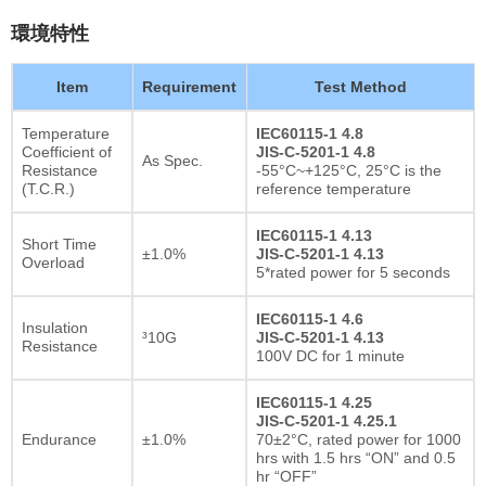
環境特性
Item
Requirement
Test Method
Temperature
IEC60115-1 4.8
Coefficient of
JIS-C-5201-1 4.8
As Spec.
Resistance
-55°C~+125°C, 25°C is the
(T.C.R.)
reference temperature
IEC60115-1 4.13
Short Time
±1.0%
JIS-C-5201-1 4.13
Overload
5*rated power for 5 seconds
IEC60115-1 4.6
Insulation
³10G
JIS-C-5201-1 4.13
Resistance
100V DC for 1 minute
IEC60115-1 4.25
JIS-C-5201-1 4.25.1
Endurance
±1.0%
70±2°C, rated power for 1000
hrs with 1.5 hrs “ON” and 0.5
hr “OFF”