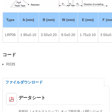
Type
A (mm)
B (mm)
W (mm)
E (mm)
F (m
LRP06
1.90±0.10
3.50±0.20
8.0±0.20
1.75±0.10
3.50±0
コード
R039
ファイルダウンロード
データシート
低抵抗（メタルストリップ）チップ抵抗器 - LRPシリーズ