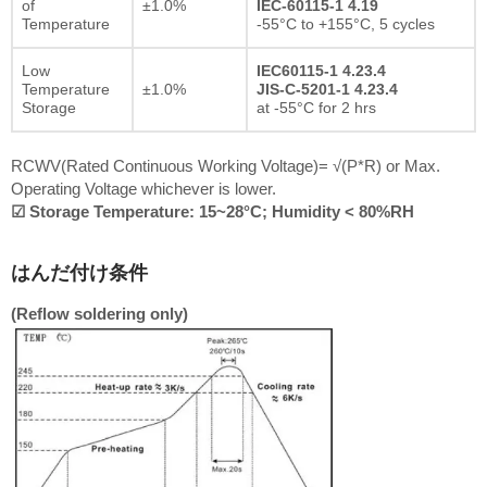
of
±1.0%
IEC-60115-1 4.19
Temperature
-55°C to +155°C, 5 cycles
Low
IEC60115-1 4.23.4
Temperature
±1.0%
JIS-C-5201-1 4.23.4
Storage
at -55°C for 2 hrs
RCWV(Rated Continuous Working Voltage)= √(P*R) or Max.
Operating Voltage whichever is lower.
☑ Storage Temperature: 15~28°C; Humidity < 80%RH
はんだ付け条件
(Reflow soldering only)