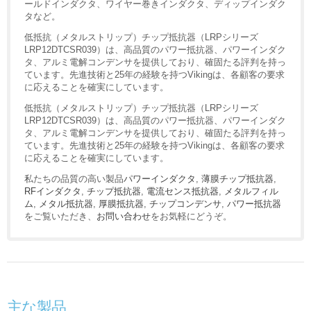
ールドインダクタ、ワイヤー巻きインダクタ、ディップインダク
タなど。
低抵抗（メタルストリップ）チップ抵抗器（LRPシリーズ
LRP12DTCSR039）は、高品質のパワー抵抗器、パワーインダク
タ、アルミ電解コンデンサを提供しており、確固たる評判を持っ
ています。先進技術と25年の経験を持つVikingは、各顧客の要求
に応えることを確実にしています。
低抵抗（メタルストリップ）チップ抵抗器（LRPシリーズ
LRP12DTCSR039）は、高品質のパワー抵抗器、パワーインダク
タ、アルミ電解コンデンサを提供しており、確固たる評判を持っ
ています。先進技術と25年の経験を持つVikingは、各顧客の要求
に応えることを確実にしています。
私たちの品質の高い製品
パワーインダクタ
,
薄膜チップ抵抗器
,
RFインダクタ
,
チップ抵抗器
,
電流センス抵抗器
,
メタルフィル
ム
,
メタル抵抗器
,
厚膜抵抗器
,
チップコンデンサ
,
パワー抵抗器
をご覧いただき、
お問い合わせ
をお気軽にどうぞ。
主な製品