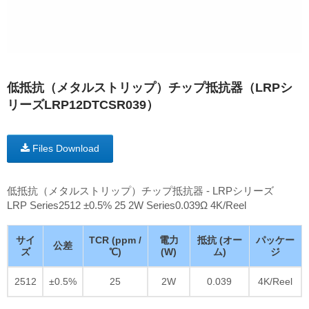
低抵抗（メタルストリップ）チップ抵抗器（LRPシ
リーズLRP12DTCSR039）
Files Download
低抵抗（メタルストリップ）チップ抵抗器 - LRPシリーズ
LRP Series2512 ±0.5% 25 2W Series0.039Ω 4K/Reel
サイ
TCR (ppm /
電力
抵抗 (オー
パッケー
公差
ズ
℃)
(W)
ム)
ジ
2512
±0.5%
25
2W
0.039
4K/Reel