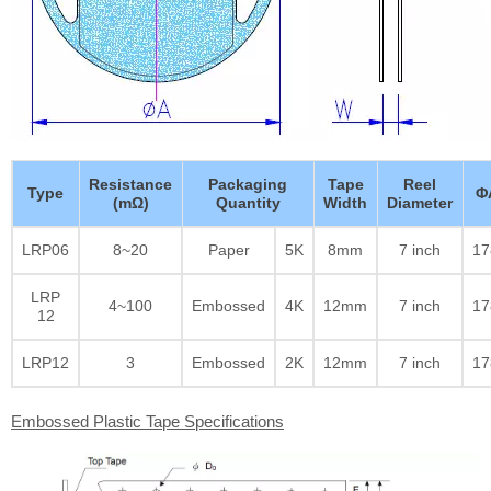
Resistance
Packaging
Tape
Reel
Type
Φ
(mΩ)
Quantity
Width
Diameter
LRP06
8~20
Paper
5K
8mm
7 inch
17
LRP
4~100
Embossed
4K
12mm
7 inch
17
12
LRP12
3
Embossed
2K
12mm
7 inch
17
Embossed Plastic Tape Specifications