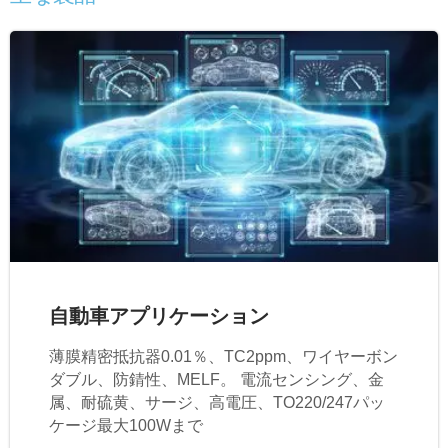
自動車アプリケーション
薄膜精密抵抗器0.01％、TC2ppm、ワイヤーボン
ダブル、防錆性、MELF。 電流センシング、金
属、耐硫黄、サージ、高電圧、TO220/247パッ
ケージ最大100Wまで