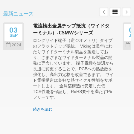
最新ニュース
電流検出金属チップ抵抗（ワイドタ
03
0
ーミナル）-CSMWシリーズ
SEP
J
ロングサイド端子（逆ジオメトリ）タイプ
2024
2
のフラットチップ抵抗。 Vikingは長年にわ
たりワイドターミナル製品を製造してお
り、さまざまなワイドターミナル製品の開
発に専念しています。 端子電極を短辺から
長辺に変更することで、PCBへの熱放散を
強化し、高出力定格を改善できます。 ワイ
ド電極構造は良好な熱サイクル性能をサポ
ートします。 金属箔構造は安定した低
TCR性能を保証し、RoHS要件を満たすPb
フリーです。
続きを読む