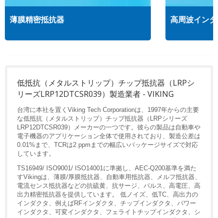
薄膜精密抵抗器
高周波インダ
低抵抗（メタルストリップ）チップ抵抗器（LRPシ
リーズLRP12DTCSR039）製造業者 - VIKING
台湾に本社を置くViking Tech Corporationは、1997年からの主要
な低抵抗（メタルストリップ）チップ抵抗器（LRPシリーズ
LRP12DTCSR039）メーカーの一つです。彼らの製品は自動車や
電子機器のアプリケーション全体で使用されており、製造公差は
0.01%まで、TCRは2 ppmまでの幅広いパッケージサイズで対応
しています。
TS16949/ ISO9001/ ISO14001に準拠し、AEC-Q200基準を満た
すVikingは、薄膜/厚膜抵抗器、自動車用抵抗器、メルフ抵抗器、
電流センス抵抗器などの抗硫黄、抗サージ、パルス、高電圧、高
出力精密抵抗器を提供しています。 低ノイズ、低TC、高出力の
インダクタ、例えばRFインダクタ、チップインダクタ、パワー
インダクタ、可変インダクタ、フェライトチップインダクタ、シ