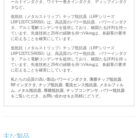
ールドインダクタ、ワイヤー巻きインダクタ、ディップインダク
タなど。
低抵抗（メタルストリップ）チップ抵抗器（LRPシリーズ
LRP12DTCSR050）は、高品質のパワー抵抗器、パワーインダク
タ、アルミ電解コンデンサを提供しており、確固たる評判を持っ
ています。先進技術と25年の経験を持つVikingは、各顧客の要求
に応えることを確実にしています。
低抵抗（メタルストリップ）チップ抵抗器（LRPシリーズ
LRP12DTCSR050）は、高品質のパワー抵抗器、パワーインダク
タ、アルミ電解コンデンサを提供しており、確固たる評判を持っ
ています。先進技術と25年の経験を持つVikingは、各顧客の要求
に応えることを確実にしています。
私たちの品質の高い製品
パワーインダクタ
,
薄膜チップ抵抗器
,
RFインダクタ
,
チップ抵抗器
,
電流センス抵抗器
,
メタルフィル
ム
,
メタル抵抗器
,
厚膜抵抗器
,
チップコンデンサ
,
パワー抵抗器
をご覧いただき、
お問い合わせ
をお気軽にどうぞ。
主な製品