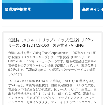
薄膜精密抵抗器
高周波インダ
低抵抗（メタルストリップ）チップ抵抗器（LRPシ
リーズLRP12DTCSR050）製造業者 - VIKING
台湾に本社を置くViking Tech Corporationは、1997年からの主要
な低抵抗（メタルストリップ）チップ抵抗器（LRPシリーズ
LRP12DTCSR050）メーカーの一つです。彼らの製品は自動車や
電子機器のアプリケーション全体で使用されており、製造公差は
0.01%まで、TCRは2 ppmまでの幅広いパッケージサイズで対応
しています。
TS16949/ ISO9001/ ISO14001に準拠し、AEC-Q200基準を満た
すVikingは、薄膜/厚膜抵抗器、自動車用抵抗器、メルフ抵抗器、
電流センス抵抗器などの抗硫黄、抗サージ、パルス、高電圧、高
出力精密抵抗器を提供しています。 低ノイズ、低TC、高出力の
インダクタ、例えばRFインダクタ、チップインダクタ、パワー
インダクタ、可変インダクタ、フェライトチップインダクタ、シ