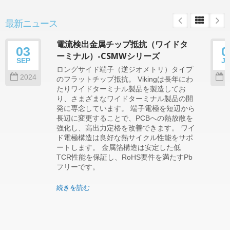
最新ニュース
電流検出金属チップ抵抗（ワイドタ
03
0
ーミナル）-CSMWシリーズ
SEP
J
ロングサイド端子（逆ジオメトリ）タイプ
2024
2
のフラットチップ抵抗。 Vikingは長年にわ
たりワイドターミナル製品を製造してお
り、さまざまなワイドターミナル製品の開
発に専念しています。 端子電極を短辺から
長辺に変更することで、PCBへの熱放散を
強化し、高出力定格を改善できます。 ワイ
ド電極構造は良好な熱サイクル性能をサポ
ートします。 金属箔構造は安定した低
TCR性能を保証し、RoHS要件を満たすPb
フリーです。
続きを読む