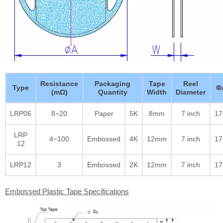
Resistance
Packaging
Tape
Reel
Type
Φ
(mΩ)
Quantity
Width
Diameter
LRP06
8~20
Paper
5K
8mm
7 inch
17
LRP
4~100
Embossed
4K
12mm
7 inch
17
12
LRP12
3
Embossed
2K
12mm
7 inch
17
Embossed Plastic Tape Specifications