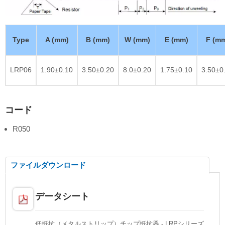
Type
A (mm)
B (mm)
W (mm)
E (mm)
F (m
LRP06
1.90±0.10
3.50±0.20
8.0±0.20
1.75±0.10
3.50±0
コード
R050
ファイルダウンロード
データシート
低抵抗（メタルストリップ）チップ抵抗器 - LRPシリーズ