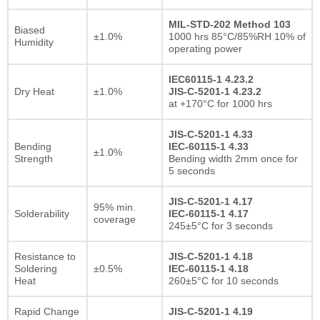
MIL-STD-202 Method 103
Biased
±1.0%
1000 hrs 85°C/85%RH 10% of
Humidity
operating power
IEC60115-1 4.23.2
Dry Heat
±1.0%
JIS-C-5201-1 4.23.2
at +170°C for 1000 hrs
JIS-C-5201-1 4.33
Bending
IEC-60115-1 4.33
±1.0%
Strength
Bending width 2mm once for
5 seconds
JIS-C-5201-1 4.17
95% min.
Solderability
IEC-60115-1 4.17
coverage
245±5°C for 3 seconds
Resistance to
JIS-C-5201-1 4.18
Soldering
±0.5%
IEC-60115-1 4.18
Heat
260±5°C for 10 seconds
Rapid Change
JIS-C-5201-1 4.19