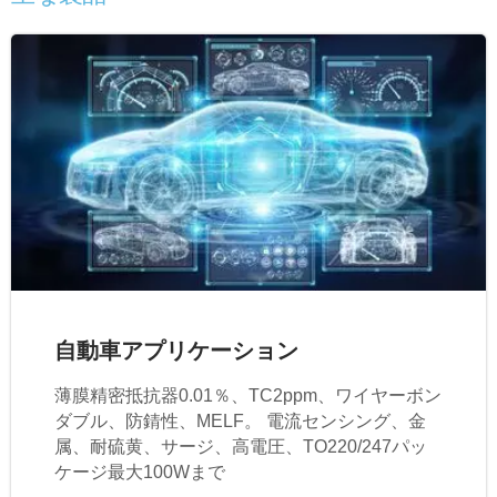
自動車アプリケーション
薄膜精密抵抗器0.01％、TC2ppm、ワイヤーボン
ダブル、防錆性、MELF。 電流センシング、金
属、耐硫黄、サージ、高電圧、TO220/247パッ
ケージ最大100Wまで