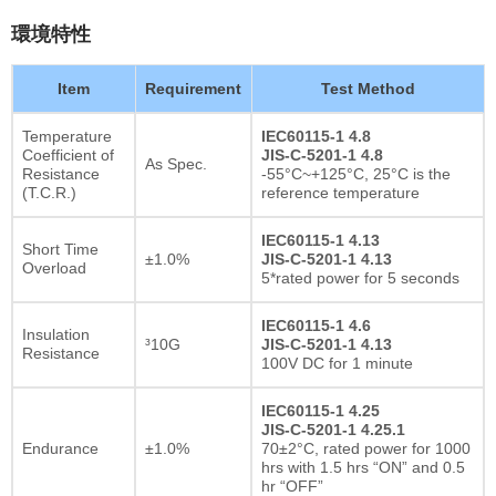
環境特性
Item
Requirement
Test Method
Temperature
IEC60115-1 4.8
Coefficient of
JIS-C-5201-1 4.8
As Spec.
Resistance
-55°C~+125°C, 25°C is the
(T.C.R.)
reference temperature
IEC60115-1 4.13
Short Time
±1.0%
JIS-C-5201-1 4.13
Overload
5*rated power for 5 seconds
IEC60115-1 4.6
Insulation
³10G
JIS-C-5201-1 4.13
Resistance
100V DC for 1 minute
IEC60115-1 4.25
JIS-C-5201-1 4.25.1
Endurance
±1.0%
70±2°C, rated power for 1000
hrs with 1.5 hrs “ON” and 0.5
hr “OFF”