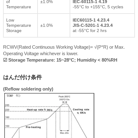
of
±1.0%
IEC-60115-1 4.19
Temperature
-55°C to +155°C, 5 cycles
Low
IEC60115-1 4.23.4
Temperature
±1.0%
JIS-C-5201-1 4.23.4
Storage
at -55°C for 2 hrs
RCWV(Rated Continuous Working Voltage)= √(P*R) or Max.
Operating Voltage whichever is lower.
☑ Storage Temperature: 15~28°C; Humidity < 80%RH
はんだ付け条件
(Reflow soldering only)