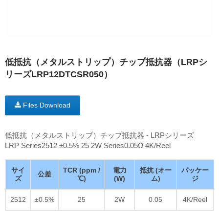
低抵抗（メタルストリップ）チップ抵抗器（LRPシ
リーズLRP12DTCSR050）
Files Download
低抵抗（メタルストリップ）チップ抵抗器 - LRPシリーズ
LRP Series2512 ±0.5% 25 2W Series0.05Ω 4K/Reel
サイ
TCR (ppm /
電力
抵抗 (オー
パッケー
公差
ズ
℃)
(W)
ム)
ジ
2512
±0.5%
25
2W
0.05
4K/Reel