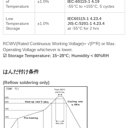
of
±1.0%
IEC-60115-1 4.19
Temperature
-55°C to +155°C, 5 cycles
Low
IEC60115-1 4.23.4
Temperature
±1.0%
JIS-C-5201-1 4.23.4
Storage
at -55°C for 2 hrs
RCWV(Rated Continuous Working Voltage)= √(P*R) or Max.
Operating Voltage whichever is lower.
☑ Storage Temperature: 15~28°C; Humidity < 80%RH
はんだ付け条件
(Reflow soldering only)