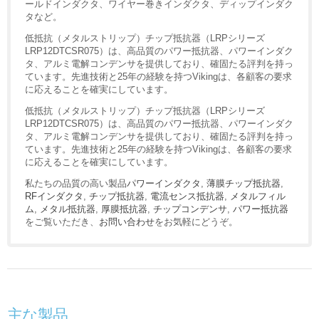
ールドインダクタ、ワイヤー巻きインダクタ、ディップインダク
タなど。
低抵抗（メタルストリップ）チップ抵抗器（LRPシリーズ
LRP12DTCSR075）は、高品質のパワー抵抗器、パワーインダク
タ、アルミ電解コンデンサを提供しており、確固たる評判を持っ
ています。先進技術と25年の経験を持つVikingは、各顧客の要求
に応えることを確実にしています。
低抵抗（メタルストリップ）チップ抵抗器（LRPシリーズ
LRP12DTCSR075）は、高品質のパワー抵抗器、パワーインダク
タ、アルミ電解コンデンサを提供しており、確固たる評判を持っ
ています。先進技術と25年の経験を持つVikingは、各顧客の要求
に応えることを確実にしています。
私たちの品質の高い製品
パワーインダクタ
,
薄膜チップ抵抗器
,
RFインダクタ
,
チップ抵抗器
,
電流センス抵抗器
,
メタルフィル
ム
,
メタル抵抗器
,
厚膜抵抗器
,
チップコンデンサ
,
パワー抵抗器
をご覧いただき、
お問い合わせ
をお気軽にどうぞ。
主な製品