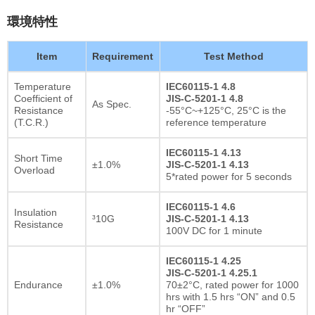
環境特性
Item
Requirement
Test Method
Temperature
IEC60115-1 4.8
Coefficient of
JIS-C-5201-1 4.8
As Spec.
Resistance
-55°C~+125°C, 25°C is the
(T.C.R.)
reference temperature
IEC60115-1 4.13
Short Time
±1.0%
JIS-C-5201-1 4.13
Overload
5*rated power for 5 seconds
IEC60115-1 4.6
Insulation
³10G
JIS-C-5201-1 4.13
Resistance
100V DC for 1 minute
IEC60115-1 4.25
JIS-C-5201-1 4.25.1
Endurance
±1.0%
70±2°C, rated power for 1000
hrs with 1.5 hrs “ON” and 0.5
hr “OFF”