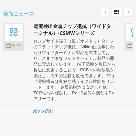
最新ニュース
電流検出金属チップ抵抗（ワイドタ
03
0
ーミナル）-CSMWシリーズ
SEP
J
ロングサイド端子（逆ジオメトリ）タイプ
2024
2
のフラットチップ抵抗。 Vikingは長年にわ
たりワイドターミナル製品を製造してお
り、さまざまなワイドターミナル製品の開
発に専念しています。 端子電極を短辺から
長辺に変更することで、PCBへの熱放散を
強化し、高出力定格を改善できます。 ワイ
ド電極構造は良好な熱サイクル性能をサポ
ートします。 金属箔構造は安定した低
TCR性能を保証し、RoHS要件を満たすPb
フリーです。
続きを読む