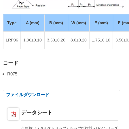
Type
A (mm)
B (mm)
W (mm)
E (mm)
F (m
LRP06
1.90±0.10
3.50±0.20
8.0±0.20
1.75±0.10
3.50±0
コード
R075
ファイルダウンロード
データシート
低抵抗（メタルストリップ）チップ抵抗器 - LRPシリーズ