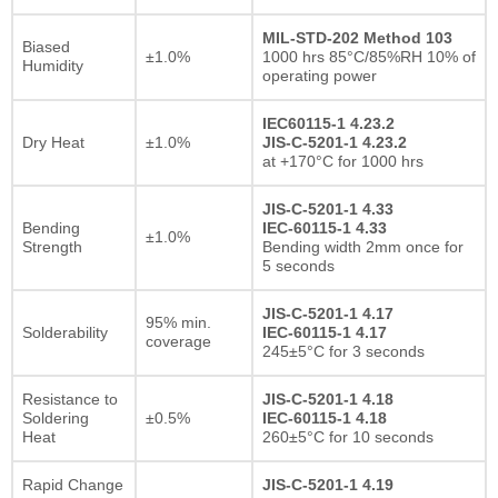
MIL-STD-202 Method 103
Biased
±1.0%
1000 hrs 85°C/85%RH 10% of
Humidity
operating power
IEC60115-1 4.23.2
Dry Heat
±1.0%
JIS-C-5201-1 4.23.2
at +170°C for 1000 hrs
JIS-C-5201-1 4.33
Bending
IEC-60115-1 4.33
±1.0%
Strength
Bending width 2mm once for
5 seconds
JIS-C-5201-1 4.17
95% min.
Solderability
IEC-60115-1 4.17
coverage
245±5°C for 3 seconds
Resistance to
JIS-C-5201-1 4.18
Soldering
±0.5%
IEC-60115-1 4.18
Heat
260±5°C for 10 seconds
Rapid Change
JIS-C-5201-1 4.19