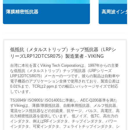
薄膜精密抵抗器
高周波インダ
低抵抗（メタルストリップ）チップ抵抗器（LRPシ
リーズLRP12DTCSR075）製造業者 - VIKING
台湾に本社を置くViking Tech Corporationは、1997年からの主要
な低抵抗（メタルストリップ）チップ抵抗器（LRPシリーズ
LRP12DTCSR075）メーカーの一つです。彼らの製品は自動車や
電子機器のアプリケーション全体で使用されており、製造公差は
0.01%まで、TCRは2 ppmまでの幅広いパッケージサイズで対応
しています。
TS16949/ ISO9001/ ISO14001に準拠し、AEC-Q200基準を満た
すVikingは、薄膜/厚膜抵抗器、自動車用抵抗器、メルフ抵抗器、
電流センス抵抗器などの抗硫黄、抗サージ、パルス、高電圧、高
出力精密抵抗器を提供しています。 低ノイズ、低TC、高出力の
インダクタ、例えばRFインダクタ、チップインダクタ、パワー
インダクタ、可変インダクタ、フェライトチップインダクタ、シ