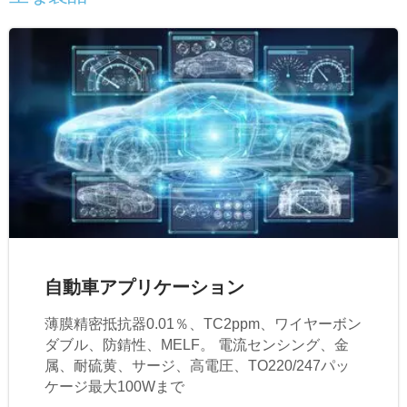
自動車アプリケーション
薄膜精密抵抗器0.01％、TC2ppm、ワイヤーボン
ダブル、防錆性、MELF。 電流センシング、金
属、耐硫黄、サージ、高電圧、TO220/247パッ
ケージ最大100Wまで