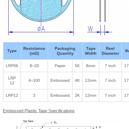
Resistance
Packaging
Tape
Reel
Type
Φ
(mΩ)
Quantity
Width
Diameter
LRP06
8~20
Paper
5K
8mm
7 inch
17
LRP
4~100
Embossed
4K
12mm
7 inch
17
12
LRP12
3
Embossed
2K
12mm
7 inch
17
Embossed Plastic Tape Specifications