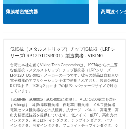
薄膜精密抵抗器
高周波インダ
低抵抗（メタルストリップ）チップ抵抗器（LRPシ
リーズLRP12DTDSR001）製造業者 - VIKING
台湾に本社を置くViking Tech Corporationは、1997年からの主要
な低抵抗（メタルストリップ）チップ抵抗器（LRPシリーズ
LRP12DTDSR001）メーカーの一つです。彼らの製品は自動車や
電子機器のアプリケーション全体で使用されており、製造公差は
0.01%まで、TCRは2 ppmまでの幅広いパッケージサイズで対応
しています。
TS16949/ ISO9001/ ISO14001に準拠し、AEC-Q200基準を満た
すVikingは、薄膜/厚膜抵抗器、自動車用抵抗器、メルフ抵抗器、
電流センス抵抗器などの抗硫黄、抗サージ、パルス、高電圧、高
出力精密抵抗器を提供しています。 低ノイズ、低TC、高出力の
インダクタ、例えばRFインダクタ、チップインダクタ、パワー
インダクタ、可変インダクタ、フェライトチップインダクタ、シ