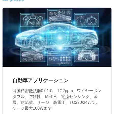
自動車アプリケーション
薄膜精密抵抗器0.01％、TC2ppm、ワイヤーボン
ダブル、防錆性、MELF。 電流センシング、金
属、耐硫黄、サージ、高電圧、TO220/247パッ
ケージ最大100Wまで