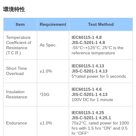
環境特性
Item
Requirement
Test Method
Temperature
IEC60115-1 4.8
Coefficient of
JIS-C-5201-1 4.8
As Spec.
Resistance
-55°C~+125°C, 25°C is the
(T.C.R.)
reference temperature
IEC60115-1 4.13
Short Time
±1.0%
JIS-C-5201-1 4.13
Overload
5*rated power for 5 seconds
IEC60115-1 4.6
Insulation
³10G
JIS-C-5201-1 4.13
Resistance
100V DC for 1 minute
IEC60115-1 4.25
JIS-C-5201-1 4.25.1
Endurance
±1.0%
70±2°C, rated power for 1000
hrs with 1.5 hrs “ON” and 0.5
hr “OFF”