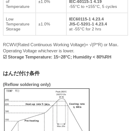
of
±1.0%
IEC-60115-1 4.19
Temperature
-55°C to +155°C, 5 cycles
Low
IEC60115-1 4.23.4
Temperature
±1.0%
JIS-C-5201-1 4.23.4
Storage
at -55°C for 2 hrs
RCWV(Rated Continuous Working Voltage)= √(P*R) or Max.
Operating Voltage whichever is lower.
☑ Storage Temperature: 15~28°C; Humidity < 80%RH
はんだ付け条件
(Reflow soldering only)