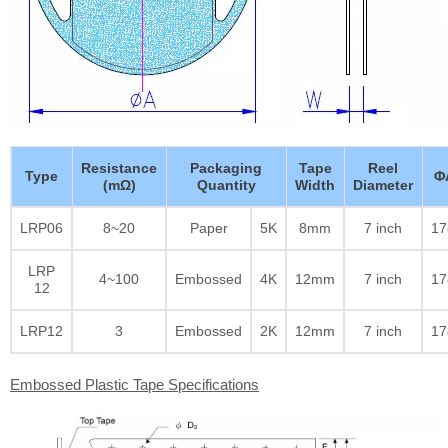
Resistance
Packaging
Tape
Reel
Type
Φ
(mΩ)
Quantity
Width
Diameter
LRP06
8~20
Paper
5K
8mm
7 inch
17
LRP
4~100
Embossed
4K
12mm
7 inch
17
12
LRP12
3
Embossed
2K
12mm
7 inch
17
Embossed Plastic Tape Specifications