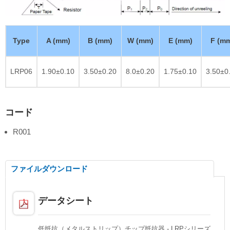
Type
A (mm)
B (mm)
W (mm)
E (mm)
F (m
LRP06
1.90±0.10
3.50±0.20
8.0±0.20
1.75±0.10
3.50±0
コード
R001
ファイルダウンロード
データシート
低抵抗（メタルストリップ）チップ抵抗器 - LRPシリーズ