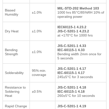
MIL-STD-202 Method 103
Biased
±1.0%
1000 hrs 85°C/85%RH 10% of
Humidity
operating power
IEC60115-1 4.23.2
Dry Heat
±1.0%
JIS-C-5201-1 4.23.2
at +170°C for 1000 hrs
JIS-C-5201-1 4.33
Bending
IEC-60115-1 4.33
±1.0%
Strength
Bending width 2mm once for
5 seconds
JIS-C-5201-1 4.17
95% min.
Solderability
IEC-60115-1 4.17
coverage
245±5°C for 3 seconds
Resistance to
JIS-C-5201-1 4.18
Soldering
±0.5%
IEC-60115-1 4.18
Heat
260±5°C for 10 seconds
Rapid Change
JIS-C-5201-1 4.19