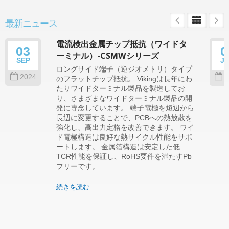
最新ニュース
電流検出金属チップ抵抗（ワイドタ
03
0
ーミナル）-CSMWシリーズ
SEP
J
ロングサイド端子（逆ジオメトリ）タイプ
2024
2
のフラットチップ抵抗。 Vikingは長年にわ
たりワイドターミナル製品を製造してお
り、さまざまなワイドターミナル製品の開
発に専念しています。 端子電極を短辺から
長辺に変更することで、PCBへの熱放散を
強化し、高出力定格を改善できます。 ワイ
ド電極構造は良好な熱サイクル性能をサポ
ートします。 金属箔構造は安定した低
TCR性能を保証し、RoHS要件を満たすPb
フリーです。
続きを読む