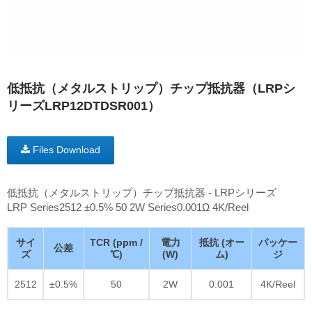
低抵抗（メタルストリップ）チップ抵抗器（LRPシ
リーズLRP12DTDSR001）
Files Download
低抵抗（メタルストリップ）チップ抵抗器 - LRPシリーズ
LRP Series2512 ±0.5% 50 2W Series0.001Ω 4K/Reel
サイ
TCR (ppm /
電力
抵抗 (オー
パッケー
公差
ズ
℃)
(W)
ム)
ジ
2512
±0.5%
50
2W
0.001
4K/Reel