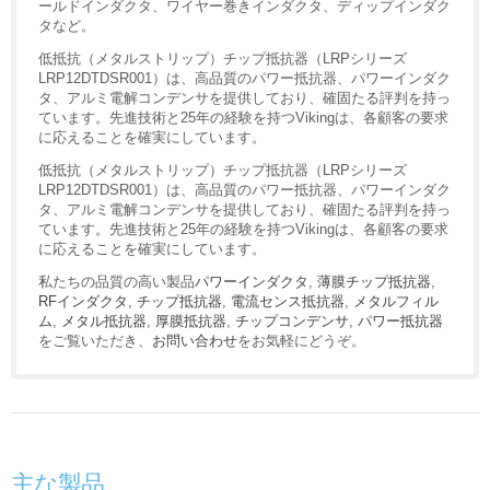
ールドインダクタ、ワイヤー巻きインダクタ、ディップインダク
タなど。
低抵抗（メタルストリップ）チップ抵抗器（LRPシリーズ
LRP12DTDSR001）は、高品質のパワー抵抗器、パワーインダク
タ、アルミ電解コンデンサを提供しており、確固たる評判を持っ
ています。先進技術と25年の経験を持つVikingは、各顧客の要求
に応えることを確実にしています。
低抵抗（メタルストリップ）チップ抵抗器（LRPシリーズ
LRP12DTDSR001）は、高品質のパワー抵抗器、パワーインダク
タ、アルミ電解コンデンサを提供しており、確固たる評判を持っ
ています。先進技術と25年の経験を持つVikingは、各顧客の要求
に応えることを確実にしています。
私たちの品質の高い製品
パワーインダクタ
,
薄膜チップ抵抗器
,
RFインダクタ
,
チップ抵抗器
,
電流センス抵抗器
,
メタルフィル
ム
,
メタル抵抗器
,
厚膜抵抗器
,
チップコンデンサ
,
パワー抵抗器
をご覧いただき、
お問い合わせ
をお気軽にどうぞ。
主な製品