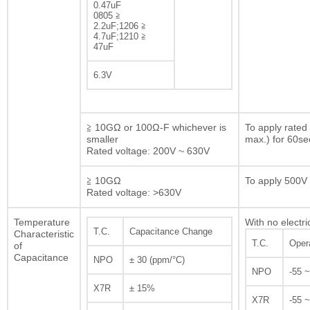
0.47uF
0805 ≧
2.2uF;1206 ≧
4.7uF;1210 ≧
47uF
6.3V
≧ 10GΩ or 100Ω-F whichever is
To apply rated
smaller
max.) for 60se
Rated voltage: 200V ~ 630V
≧ 10GΩ
To apply 500V 
Rated voltage: >630V
Temperature
With no electri
T.C.
Capacitance Change
Characteristic
T.C.
Oper
of
Capacitance
NPO
± 30 (ppm/°C)
NPO
-55 
X7R
± 15%
X7R
-55 