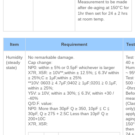
Measurement to be made
after de-aging at 150°C for
1hr then set for 24 ± 2 hrs
at room temp.
Item
Requirement
Tes
Humidity
No remarkable damage.
Test
(steady
Cap change:
40 ±
state)
NP0: within ± 5% or 0.5pF whichever is larger
Humi
X7R, X5R: ≥ 10V**,within ± 12.5%; ≦ 6.3V within
~ 9
± 25%;C ≥ 1μF,within ± 25%
Test 
**10V: 0603 ≧ 4.7μF;0402 ≧ 1μF;0201 ≧ 0.1μF,
500 
within ± 25%;
-0hrs
Y5V: ≥ 10V, within ± 30%; ≦ 6.3V, within +30 /
Befor
-40%
mea
Q/D.F. value:
(Clas
NP0: More than 30pF Q ≥ 350, 10pF ≦ C ≦
only)
30pF, Q ≥ 275 + 2.5C Less than 10pF Q ≥
appl
200+10C
agin
X7R, X5R:
150°
then 
24 ± 