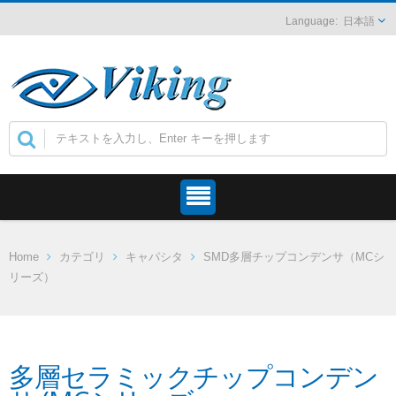
日本語
Home
カテゴリ
キャパシタ
SMD多層チップコンデンサ（MCシ
リーズ）
多層セラミックチップコンデン