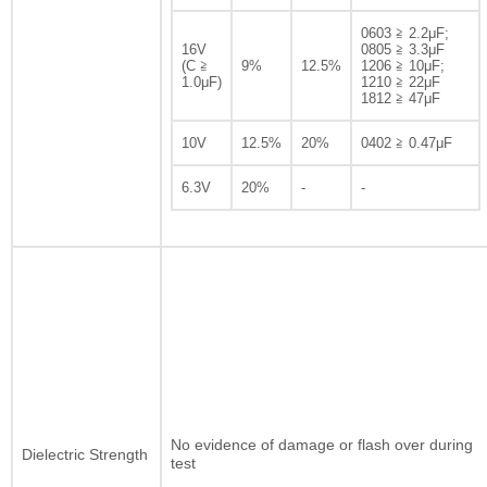
0603 ≧ 2.2μF;
16V
0805 ≧ 3.3μF
(C ≧
9%
12.5%
1206 ≧ 10μF;
1.0μF)
1210 ≧ 22μF
1812 ≧ 47μF
10V
12.5%
20%
0402 ≧ 0.47μF
6.3V
20%
-
-
No evidence of damage or flash over during
Dielectric Strength
test