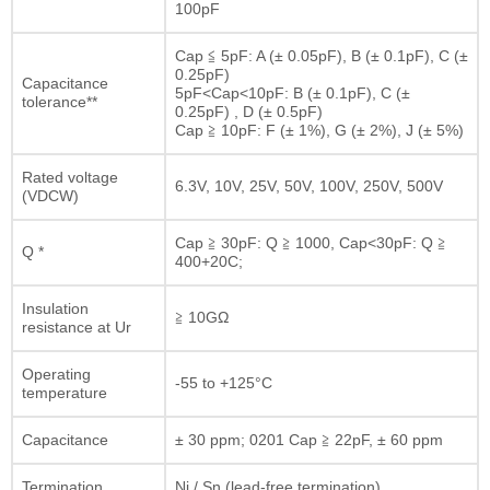
100pF
Cap ≦ 5pF: A (± 0.05pF), B (± 0.1pF), C (±
0.25pF)
Capacitance
5pF<Cap<10pF: B (± 0.1pF), C (±
tolerance**
0.25pF) , D (± 0.5pF)
Cap ≧ 10pF: F (± 1%), G (± 2%), J (± 5%)
Rated voltage
6.3V, 10V, 25V, 50V, 100V, 250V, 500V
(VDCW)
Cap ≧ 30pF: Q ≧ 1000, Cap<30pF: Q ≧
Q *
400+20C;
Insulation
≧ 10GΩ
resistance at Ur
Operating
-55 to +125°C
temperature
Capacitance
± 30 ppm; 0201 Cap ≧ 22pF, ± 60 ppm
Termination
Ni / Sn (lead-free termination)