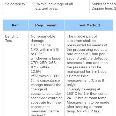
Solderability
95% min. coverage of all
Solder temper
metalized area.
Dipping time: 2
Item
Requirement
Test Method
Bending
No remarkable
The middle part of
Test
damage.
substrate shall be
Cap change:
pressurized by means of
NP0: within ± 5%
the pressurizing rod at a
or 0.5pF
rate of about 1 mm per
whichever is larger
second until the deflection
X7R, X5R, X6S,
becomes 1 mm and then
X7S: within ±
the pressure shall be
12.5%
maintained for 5 ± 1 sec.
Y5V: within ± 30%
* Before initial
(This capacitance
measurement (Class II
change means the
only):
change of
To apply de-aging at
capacitance under
150°C for 1hr then set for
specified flexure of
24 ± 2 hrs at room temp.
substrate from the
Measurement to be made
capacitance
after keeping at room
measured before
temp. for 24 ± 2 hrs.
the test.)