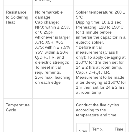
Resistance
No remarkable
Solder temperature: 260 ±
to Soldering
damage.
5°C
Heat
Cap change:
Dipping time: 10 ± 1 sec
NP0: within ± 2.5%
Preheating: 120 to 150°C
or 0.25pF
for 1 minute before
whichever is larger
immerse the capacitor in a
X7R, X5R, X6S,
eutectic solder.
X7S: within ± 7.5%
* Before initial
Y5V: within ± 20%
measurement (Class II
Q/D.F., I.R. and
only): To apply de-aging at
dielectric strength:
150°C for 1hr then set for
To meet initial
24 ± 2 hrs at room temp.
requirements.
Cap. / DF(Q) / I.R.
25% max. leaching
Measurement to be made
on each edge
after de-aging at 150°C for
1hr then set for 24 ± 2 hrs
at room temp
Temperature
Conduct the five cycles
Cycle
according to the
temperature and time.
Temp.
Time
Step