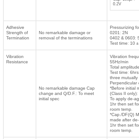
0.2V
Adhesive
Pressurizing fo
Strength of
No remarkable damage or
0201: 2N
Termination
removal of the terminations
0402 & 0603: 
Test time: 10 ±
Vibration
Vibration freq
Resistance
55Hz/min
Total amplitu
Test time: 6hrs
three mutually
Perpendicular d
No remarkable damage Cap
*Before initia
change and Q/D.F.: To meet
(Class II only):
initial spec
To apply de-ag
1hr then set fo
room temp.
*Cap./DF(Q) M
made after de-
1hr then set fo
room temp.