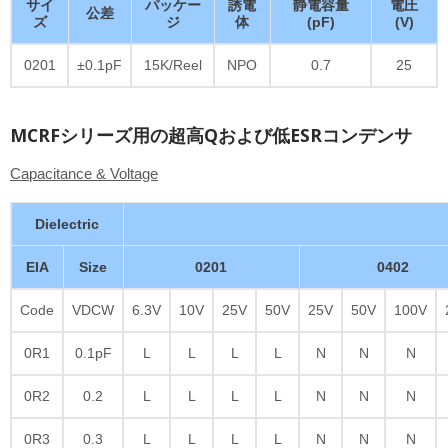
サイ
パッケー
誘電
静電容量
電圧
公差
ズ
ジ
体
(pF)
(V)
0201
±0.1pF
15K/Reel
NPO
0.7
25
MCRFシリーズ用の超高Qおよび低ESRコンデンサ
Capacitance & Voltage
Dielectric
EIA
Size
0201
0402
Code
VDCW
6.3V
10V
25V
50V
25V
50V
100V
0R1
0.1pF
L
L
L
L
N
N
N
0R2
0.2
L
L
L
L
N
N
N
0R3
0.3
L
L
L
L
N
N
N