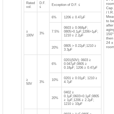
Rated
D.F.
room
Exception of D.F. ≦
vol.
≦
Cap.
/ I.R.
Mea
6%
1206 ≧ 0.47μF
to b
after
0603 ≧ 0.068μF;
agin
≧
7.5%
0805>0.1μF;1206>1μF;
3%
150°
100V
1210 ≧ 2.2μF
then 
24 ± 
0805 > 0.22μF;1210 ≧
room
20%
3.3μF
0201(50V); 0603 ≧
6%
0.047μF;0805 ≧
0.18μF; 1206 ≧ 0.47μF
0201 ≧ 0.01μF; 1210 ≧
≧
10%
3%
4.7μF
50V
0402 ≧
0.1μF;0603>0.1μF;0805
20%
≧ 1μF;1206 ≧ 2.2μF;
1210 ≧ 10μF