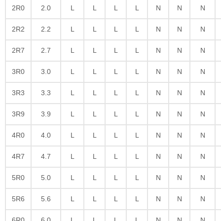
2R0
2.0
L
L
L
L
N
N
N
2R2
2.2
L
L
L
L
N
N
N
2R7
2.7
L
L
L
L
N
N
N
3R0
3.0
L
L
L
L
N
N
N
3R3
3.3
L
L
L
L
N
N
N
3R9
3.9
L
L
L
L
N
N
N
4R0
4.0
L
L
L
L
N
N
N
4R7
4.7
L
L
L
L
N
N
N
5R0
5.0
L
L
L
L
N
N
N
5R6
5.6
L
L
L
L
N
N
N
6R0
6.0
L
L
L
L
N
N
N