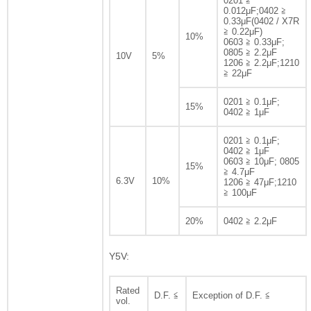
0201 ≧
0.012μF;0402 ≧
0.33μF(0402 / X7R
≧ 0.22μF)
10%
0603 ≧ 0.33μF;
0805 ≧ 2.2μF
10V
5%
1206 ≧ 2.2μF;1210
≧ 22μF
0201 ≧ 0.1μF;
15%
0402 ≧ 1μF
0201 ≧ 0.1μF;
0402 ≧ 1μF
0603 ≧ 10μF; 0805
15%
≧ 4.7μF
6.3V
10%
1206 ≧ 47μF;1210
≧ 100μF
20%
0402 ≧ 2.2μF
Y5V:
Rated
D.F. ≦
Exception of D.F. ≦
vol.