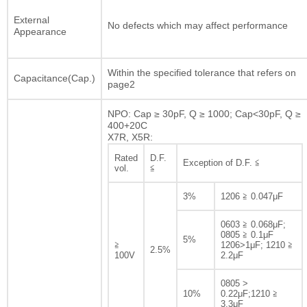
External
No defects which may affect performance
Appearance
Within the specified tolerance that refers on
Capacitance(Cap.)
page2
NPO: Cap ≥ 30pF, Q ≥ 1000; Cap<30pF, Q ≥
400+20C
X7R, X5R:
Rated
D.F.
Exception of D.F. ≦
vol.
≦
3%
1206 ≧ 0.047μF
0603 ≧ 0.068μF;
0805 ≧ 0.1μF
5%
≧
1206>1μF; 1210 ≧
2.5%
100V
2.2μF
0805 >
10%
0.22μF;1210 ≧
3.3μF