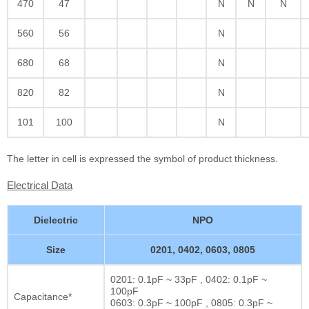
470
47
N
N
N
560
56
N
680
68
N
820
82
N
101
100
N
The letter in cell is expressed the symbol of product thickness.
Electrical Data
Dielectric
NPO
Size
0201, 0402, 0603, 0805
0201: 0.1pF ~ 33pF , 0402: 0.1pF ~
100pF
Capacitance*
0603: 0.3pF ~ 100pF , 0805: 0.3pF ~