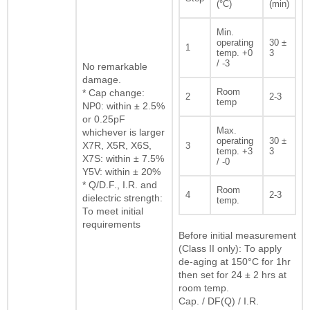
(°C)
(min)
Min.
operating
30 ±
1
temp. +0
3
/ -3
No remarkable
damage.
Room
* Cap change:
2
2-3
temp
NP0: within ± 2.5%
or 0.25pF
Max.
whichever is larger
operating
30 ±
X7R, X5R, X6S,
3
temp. +3
3
X7S: within ± 7.5%
/ -0
Y5V: within ± 20%
* Q/D.F., I.R. and
Room
4
2-3
dielectric strength:
temp.
To meet initial
requirements
Before initial measurement
(Class II only): To apply
de-aging at 150°C for 1hr
then set for 24 ± 2 hrs at
room temp.
Cap. / DF(Q) / I.R.