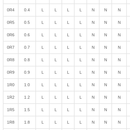
0R4
0.4
L
L
L
L
N
N
N
0R5
0.5
L
L
L
L
N
N
N
0R6
0.6
L
L
L
L
N
N
N
0R7
0.7
L
L
L
L
N
N
N
0R8
0.8
L
L
L
L
N
N
N
0R9
0.9
L
L
L
L
N
N
N
1R0
1.0
L
L
L
L
N
N
N
1R2
1.2
L
L
L
L
N
N
N
1R5
1.5
L
L
L
L
N
N
N
1R8
1.8
L
L
L
L
N
N
N