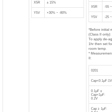
X5R
± 15%
X5R
-55 
Y5V
+30% ~ -80%
Y5V
-25 
*Before initia
(Class II only):
To apply de-ag
1hr then set fo
room temp.
* Measurement 
II:
0201
Cap<0.1μF:1V
0.1μF ≤
Cap<1μF:
0.2V
Cap ≧ 1μF: