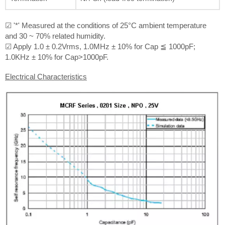
☑ '*' Measured at the conditions of 25°C ambient temperature
and 30 ~ 70% related humidity.
☑ Apply 1.0 ± 0.2Vrms, 1.0MHz ± 10% for Cap ≦ 1000pF;
1.0KHz ± 10% for Cap>1000pF.
Electrical Characteristics