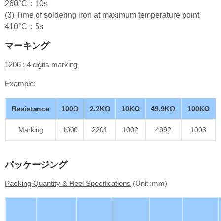
260°C：10s
(3) Time of soldering iron at maximum temperature point
410°C：5s
マーキング
1206 :
4 digits marking
Example:
Resistance
100Ω
2.2KΩ
10KΩ
49.9KΩ
100KΩ
Marking
1000
2201
1002
4992
1003
パッケージング
Packing Quantity & Reel Specifications
(Unit :mm)