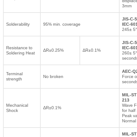
displac
3mm
JIS-C-5
Solderability
95% min. coverage
IEC-601
245± 5°
JIS-C-5
Resistance to
IEC-601
ΔR±0.25%
ΔR±0.1%
Soldering Heat
260± 5°
second
AEC-Q2
Terminal
No broken
Force o
strength
second
MIL-ST
213
Mechanical
Wave F
ΔR±0.1%
Shock
for half
Peak va
Normal 
MIL-ST