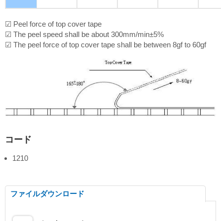
☑ Peel force of top cover tape
☑ The peel speed shall be about 300mm/min±5%
☑ The peel force of top cover tape shall be between 8gf to 60gf
コード
1210
ファイルダウンロード