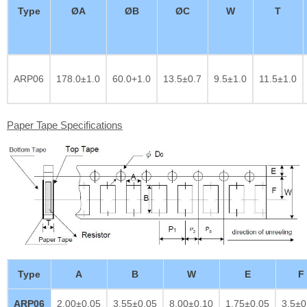
Type
ØA
ØB
ØC
W
T
ARP06
178.0±1.0
60.0+1.0
13.5±0.7
9.5±1.0
11.5±1.0
Paper Tape Specifications
Type
A
B
W
E
F
ARP06
2.00±0.05
3.55±0.05
8.00±0.10
1.75±0.05
3.5±0