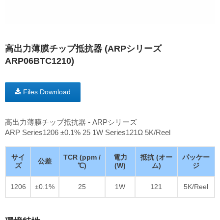
高出力薄膜チップ抵抗器 (ARPシリーズ
ARP06BTC1210)
Files Download
高出力薄膜チップ抵抗器 - ARPシリーズ
ARP Series1206 ±0.1% 25 1W Series121Ω 5K/Reel
サイ
TCR (ppm /
電力
抵抗 (オー
パッケー
公差
ズ
℃)
(W)
ム)
ジ
1206
±0.1%
25
1W
121
5K/Reel