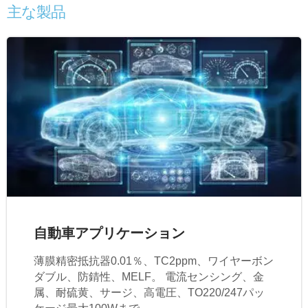
主な製品
自動車アプリケーション
薄膜精密抵抗器0.01％、TC2ppm、ワイヤーボン
ダブル、防錆性、MELF。 電流センシング、金
属、耐硫黄、サージ、高電圧、TO220/247パッ