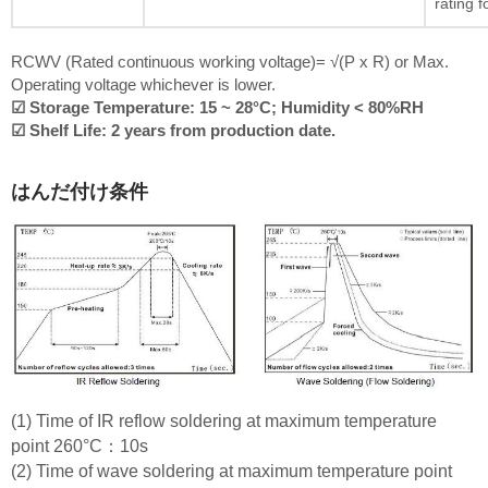
rating f
RCWV (Rated continuous working voltage)= √(P x R) or Max.
Operating voltage whichever is lower.
☑ Storage Temperature: 15 ~ 28°C; Humidity < 80%RH
☑ Shelf Life: 2 years from production date.
はんだ付け条件
(1) Time of IR reflow soldering at maximum temperature
point 260°C：10s
(2) Time of wave soldering at maximum temperature point