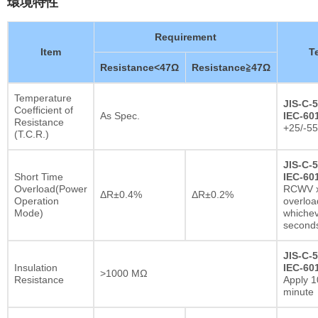
環境特性
Requirement
Item
T
Resistance<47Ω
Resistance≧47Ω
Temperature
JIS-C-5
Coefficient of
As Spec.
IEC-601
Resistance
+25/-5
(T.C.R.)
JIS-C-5
Short Time
IEC-601
Overload(Power
RCWV x
ΔR±0.4%
ΔR±0.2%
Operation
overloa
Mode)
whichev
second
JIS-C-5
Insulation
IEC-601
>1000 MΩ
Resistance
Apply 1
minute