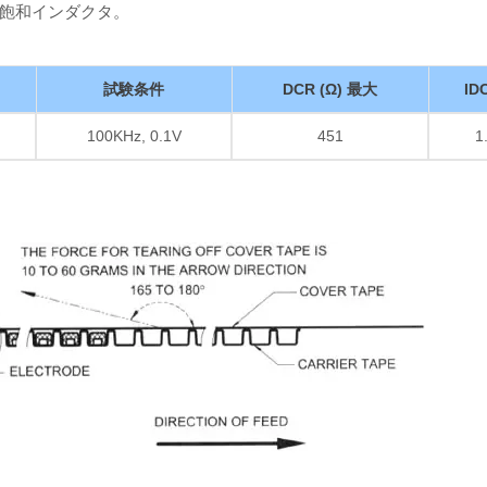
飽和インダクタ。
試験条件
DCR (Ω) 最大
IDC
100KHz, 0.1V
451
1