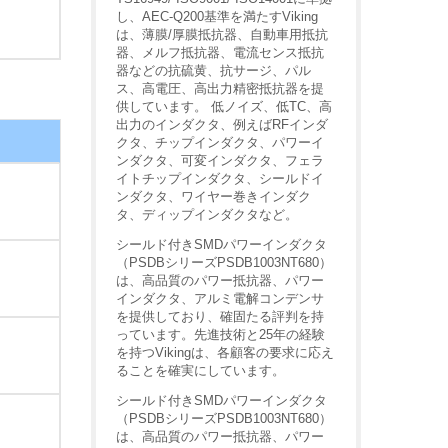
し、AEC-Q200基準を満たすViking
は、薄膜/厚膜抵抗器、自動車用抵抗
器、メルフ抵抗器、電流センス抵抗
器などの抗硫黄、抗サージ、パル
ス、高電圧、高出力精密抵抗器を提
供しています。 低ノイズ、低TC、高
出力のインダクタ、例えばRFインダ
クタ、チップインダクタ、パワーイ
ンダクタ、可変インダクタ、フェラ
イトチップインダクタ、シールドイ
ンダクタ、ワイヤー巻きインダク
タ、ディップインダクタなど。
シールド付きSMDパワーインダクタ
（PSDBシリーズPSDB1003NT680）
は、高品質のパワー抵抗器、パワー
インダクタ、アルミ電解コンデンサ
を提供しており、確固たる評判を持
っています。先進技術と25年の経験
を持つVikingは、各顧客の要求に応え
ることを確実にしています。
シールド付きSMDパワーインダクタ
（PSDBシリーズPSDB1003NT680）
は、高品質のパワー抵抗器、パワー