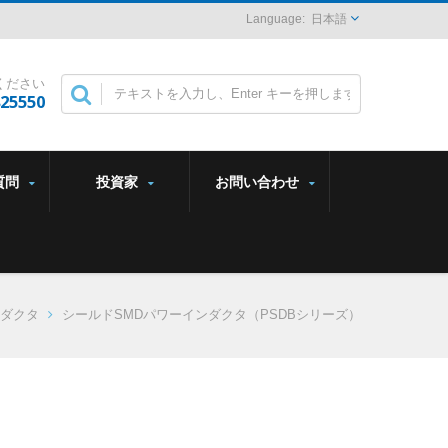
日本語
ください
825550
質問
投資家
お問い合わせ
ダクタ
シールドSMDパワーインダクタ（PSDBシリーズ）