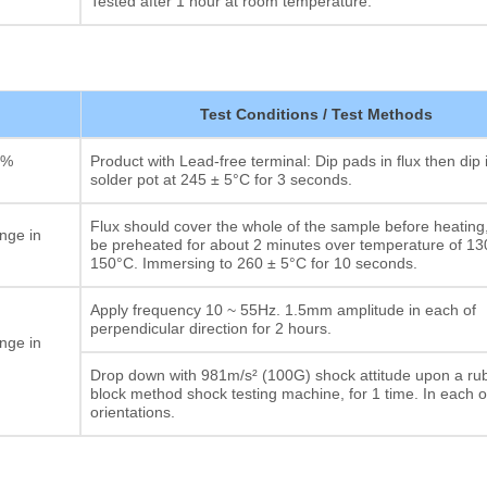
Tested after 1 hour at room temperature.
Test Conditions / Test Methods
0%
Product with Lead-free terminal: Dip pads in flux then dip 
solder pot at 245 ± 5°C for 3 seconds.
Flux should cover the whole of the sample before heating
nge in
be preheated for about 2 minutes over temperature of 13
150°C. Immersing to 260 ± 5°C for 10 seconds.
Apply frequency 10 ~ 55Hz. 1.5mm amplitude in each of
perpendicular direction for 2 hours.
nge in
Drop down with 981m/s² (100G) shock attitude upon a ru
block method shock testing machine, for 1 time. In each o
orientations.