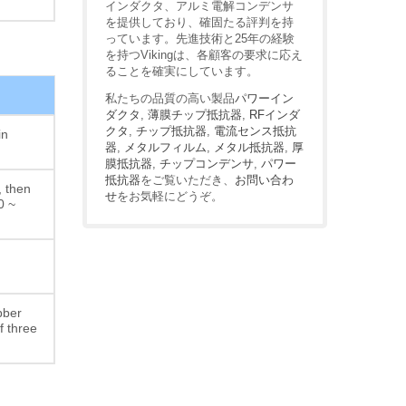
インダクタ、アルミ電解コンデンサ
を提供しており、確固たる評判を持
っています。先進技術と25年の経験
を持つVikingは、各顧客の要求に応え
ることを確実にしています。
私たちの品質の高い製品
パワーイン
ダクタ
,
薄膜チップ抵抗器
,
RFインダ
クタ
,
チップ抵抗器
,
電流センス抵抗
in
器
,
メタルフィルム
,
メタル抵抗器
,
厚
膜抵抗器
,
チップコンデンサ
,
パワー
抵抗器
をご覧いただき、
お問い合わ
, then
せ
をお気軽にどうぞ。
0 ~
bber
f three