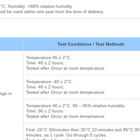
C; Humidity: <80% relative humidity.
 be used within one year from the time of delivery.
Test Conditions / Test Methods
Temperature 85 ± 2°C,
Time: 48 ± 2 hours,
Tested after 1hour at room temperature.
Temperature -40 ± 2°C,
Time: 48 ± 2 hours,
Tested after 1hour at room temperature.
nge in
Temperature 40 ± 2°C, 90 ~ 95% relative humidity
Time: 96 ± 2 hours
Tested after 1hour at room temperature.
First -25°C 30minutes then 25°C 10 minutes last 85°C 30
minutes, as 1 cycle. Go through 5 cycles.