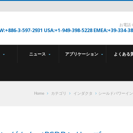
お電話
W:+886-3-597-2931 USA:+1-949-398-5228 EMEA:+39-334-3
品
ニュース
アプリケーション
よくある
Home
カテゴリ
インダクタ
シールドパワーイン