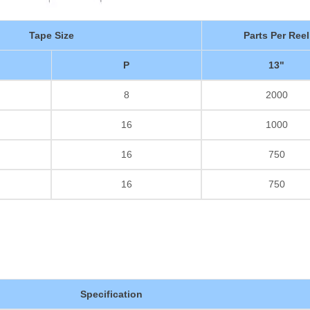
厚膜抵抗器
Tape Size
Parts Per Reel
P
13"
8
2000
16
1000
16
750
16
750
Specification