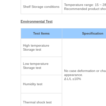
Temperature range: 15 ~ 28°
Shelf Storage conditions
Recommended product should
Environmental Test
Test Items
Specification
High temperature
Storage test
Low temperature
Storage test
No case deformation or cha
appearance.
Δ L/L ≤10%
Humidity test
Thermal shock test