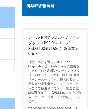
薄膜精密抵抗器
高周
シールド付きSMDパワーイン
ダクタ（PSDBシリーズ
PSDB1003NT680）製造業者 -
VIKING
台湾に本社を置くViking Tech
Corporationは、1997年からの主要な
シールド付きSMDパワーインダクタ
（PSDBシリーズPSDB1003NT680）
メーカーの一つです。彼らの製品は
自動車や電子機器のアプリケーショ
ン全体で使用されており、製造公差
は0.01%まで、TCRは2 ppmまでの幅
広いパッケージサイズで対応してい
ます。
TS16949/ ISO9001/ ISO14001に準拠