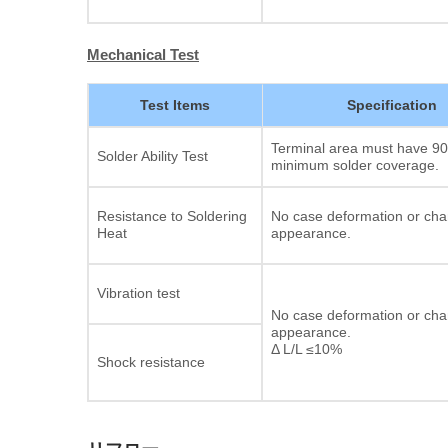
Mechanical Test
Test Items
Specification
Terminal area must have 9
Solder Ability Test
minimum solder coverage.
Resistance to Soldering
No case deformation or cha
Heat
appearance.
Vibration test
No case deformation or cha
appearance.
Δ L/L ≤10%
Shock resistance