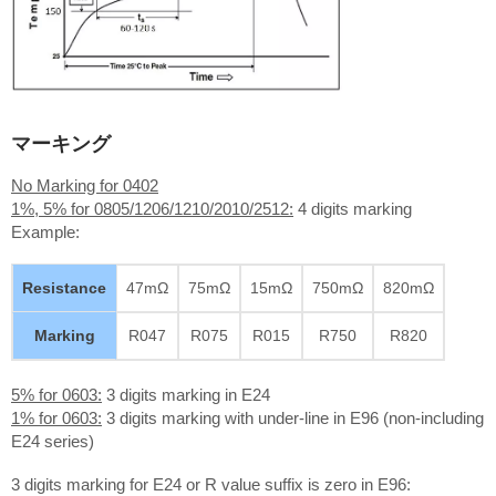
マーキング
No Marking for 0402
1%, 5% for 0805/1206/1210/2010/2512:
4 digits marking
Example:
Resistance
47mΩ
75mΩ
15mΩ
750mΩ
820mΩ
Marking
R047
R075
R015
R750
R820
5% for 0603:
3 digits marking in E24
1% for 0603:
3 digits marking with under-line in E96 (non-including
E24 series)
3 digits marking for E24 or R value suffix is zero in E96: