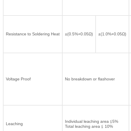
Resistance to Soldering Heat
±(0.5%+0.05Ω)
±(1.0%+0.05Ω)
Voltage Proof
No breakdown or flashover
Individual leaching area ≦5%
Leaching
Total leaching area ≦ 10%