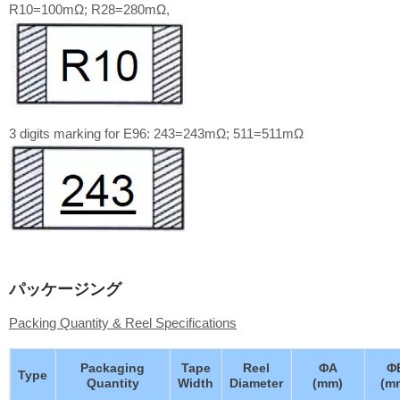
R10=100mΩ; R28=280mΩ,
3 digits marking for E96: 243=243mΩ; 511=511mΩ
パッケージング
Packing Quantity & Reel Specifications
Packaging
Tape
Reel
ΦA
Φ
Type
Quantity
Width
Diameter
(mm)
(m