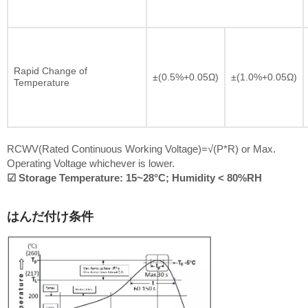
Rapid Change of
±(0.5%+0.05Ω)
±(1.0%+0.05Ω)
Temperature
RCWV(Rated Continuous Working Voltage)=√(P*R) or Max.
Operating Voltage whichever is lower.
☑ Storage Temperature: 15~28°C; Humidity < 80%RH
はんだ付け条件