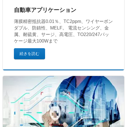
自動車アプリケーション
薄膜精密抵抗器0.01％、TC2ppm、ワイヤーボン
ダブル、防錆性、MELF。 電流センシング、金
属、耐硫黄、サージ、高電圧、TO220/247パッ
ケージ最大100Wまで
続きを読む