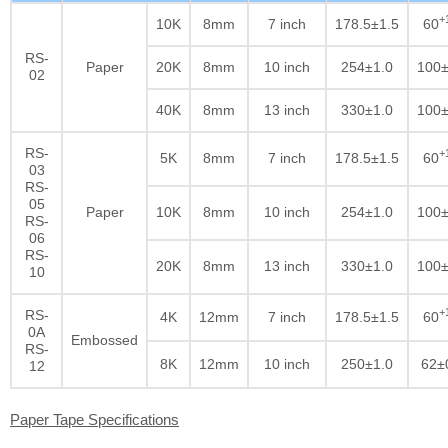
+
10K
8mm
7 inch
178.5±1.5
60
RS-
Paper
20K
8mm
10 inch
254±1.0
100±
02
40K
8mm
13 inch
330±1.0
100±
RS-
+
5K
8mm
7 inch
178.5±1.5
60
03
RS-
05
Paper
10K
8mm
10 inch
254±1.0
100±
RS-
06
RS-
20K
8mm
13 inch
330±1.0
100±
10
+
RS-
4K
12mm
7 inch
178.5±1.5
60
0A
Embossed
RS-
8K
12mm
10 inch
250±1.0
62±
12
Paper Tape Specifications