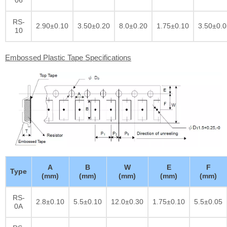
06
RS-
2.90±0.10
3.50±0.20
8.0±0.20
1.75±0.10
3.50±0.0
10
Embossed Plastic Tape Specifications
A
B
W
E
F
Type
(mm)
(mm)
(mm)
(mm)
(mm)
RS-
2.8±0.10
5.5±0.10
12.0±0.30
1.75±0.10
5.5±0.05
0A