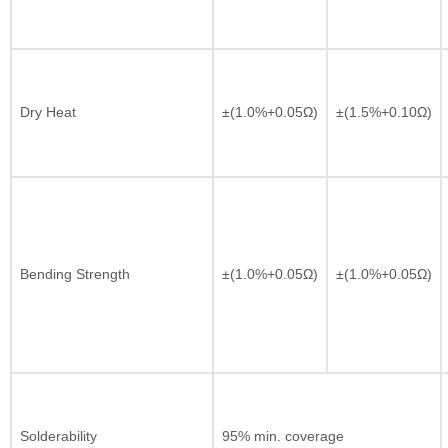
Dry Heat
±(1.0%+0.05Ω)
±(1.5%+0.10Ω)
Bending Strength
±(1.0%+0.05Ω)
±(1.0%+0.05Ω)
Solderability
95% min. coverage