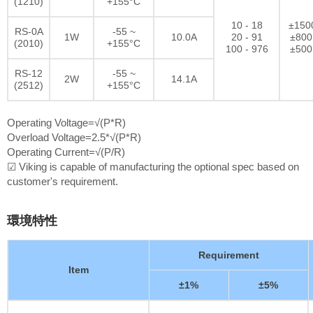
(1210)
+155°C
10 - 18
±150
RS-0A
-55 ~
1W
10.0A
20 - 91
±800
(2010)
+155°C
100 - 976
±500
RS-12
-55 ~
2W
14.1A
(2512)
+155°C
Operating Voltage=√(P*R)
Overload Voltage=2.5*√(P*R)
Operating Current=√(P/R)
☑ Viking is capable of manufacturing the optional spec based on
customer's requirement.
環境特性
Requirement
Item
±1%
±5%