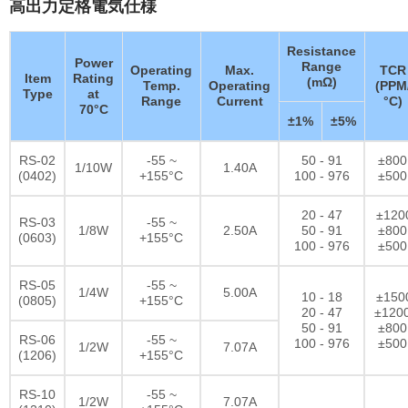
高出力定格電気仕様
Resistance
Power
Range
Operating
Max.
TCR
Item
Rating
(mΩ)
Temp.
Operating
(PPM
Type
at
Range
Current
°C)
70°C
±1%
±5%
RS-02
-55 ~
50 - 91
±800
1/10W
1.40A
(0402)
+155°C
100 - 976
±500
20 - 47
±120
RS-03
-55 ~
1/8W
2.50A
50 - 91
±800
(0603)
+155°C
100 - 976
±500
RS-05
-55 ~
1/4W
5.00A
10 - 18
±150
(0805)
+155°C
20 - 47
±120
50 - 91
±800
RS-06
-55 ~
100 - 976
±500
1/2W
7.07A
(1206)
+155°C
RS-10
-55 ~
1/2W
7.07A