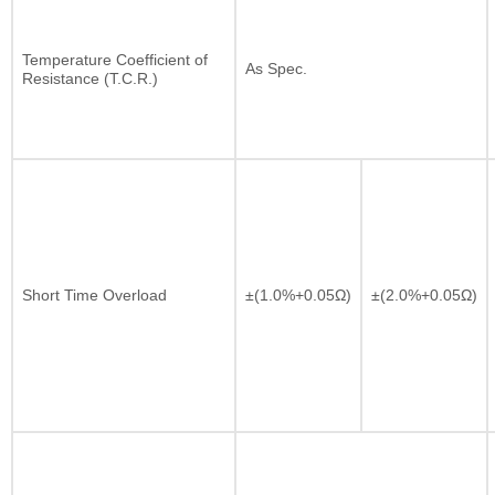
Temperature Coefficient of
As Spec.
Resistance (T.C.R.)
Short Time Overload
±(1.0%+0.05Ω)
±(2.0%+0.05Ω)