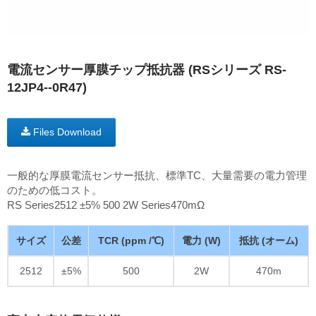
電流センサー厚膜チップ抵抗器 (RSシリーズ RS-
12JP4--0R47)
Files Download
一般的な厚膜電流センサー抵抗、標準TC、大量需要の電力管理
のための低コスト。
RS Series2512 ±5% 500 2W Series470mΩ
サイズ
公差
TCR (ppm /℃)
電力 (W)
抵抗 (オーム)
2512
±5%
500
2W
470m