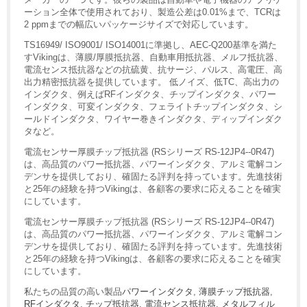
ーション全体で使用されており、製造公差は0.01%まで、TCRは
2 ppmまでの幅広いパッケージサイズで対応しています。
TS16949/ ISO9001/ ISO14001に準拠し、AEC-Q200基準を満た
すVikingは、薄膜/厚膜抵抗器、自動車用抵抗器、メルフ抵抗器、
電流センス抵抗器などの抗硫黄、抗サージ、パルス、高電圧、高
出力精密抵抗器を提供しています。 低ノイズ、低TC、高出力の
インダクタ、例えばRFインダクタ、チップインダクタ、パワー
インダクタ、可変インダクタ、フェライトチップインダクタ、シ
ールドインダクタ、ワイヤー巻きインダクタ、ディップインダク
タなど。
電流センサー厚膜チップ抵抗器 (RSシリーズ RS-12JP4--0R47)
は、高品質のパワー抵抗器、パワーインダクタ、アルミ電解コン
デンサを提供しており、確固たる評判を持っています。先進技術
と25年の経験を持つVikingは、各顧客の要求に応えることを確実
にしています。
電流センサー厚膜チップ抵抗器 (RSシリーズ RS-12JP4--0R47)
は、高品質のパワー抵抗器、パワーインダクタ、アルミ電解コン
デンサを提供しており、確固たる評判を持っています。先進技術
と25年の経験を持つVikingは、各顧客の要求に応えることを確実
にしています。
私たちの品質の高い製品
パワーインダクタ
,
薄膜チップ抵抗器
,
RFインダクタ
,
チップ抵抗器
,
電流センス抵抗器
,
メタルフィル