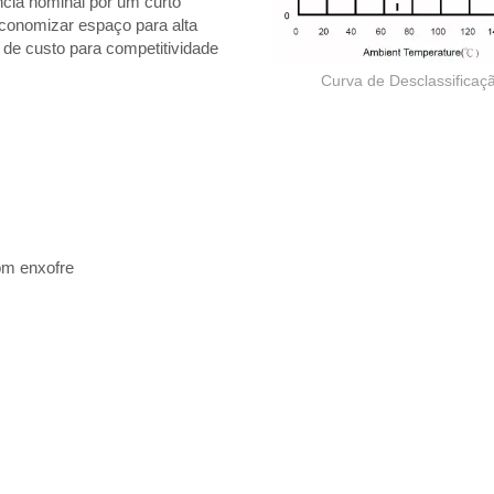
ncia nominal por um curto
economizar espaço para alta
 de custo para competitividade
Curva de Desclassificaç
om enxofre
Resistor de filme grosso