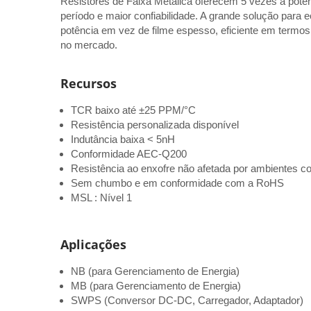
Resistores de Faixa Metálica oferecem 5 vezes a potê
período e maior confiabilidade. A grande solução para 
potência em vez de filme espesso, eficiente em termos
no mercado.
Recursos
TCR baixo até ±25 PPM/°C
Resistência personalizada disponível
Indutância baixa < 5nH
Conformidade AEC-Q200
Resistência ao enxofre não afetada por ambientes c
Sem chumbo e em conformidade com a RoHS
MSL : Nível 1
Aplicações
NB (para Gerenciamento de Energia)
MB (para Gerenciamento de Energia)
SWPS (Conversor DC-DC, Carregador, Adaptador)