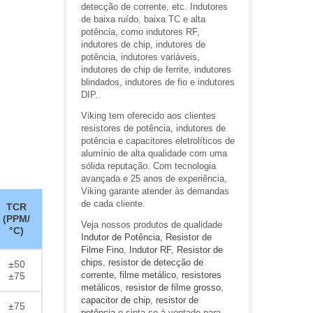
detecção de corrente, etc. Indutores
de baixa ruído, baixa TC e alta
potência, como indutores RF,
indutores de chip, indutores de
potência, indutores variáveis,
indutores de chip de ferrite, indutores
blindados, indutores de fio e indutores
DIP.
Viking tem oferecido aos clientes
resistores de potência, indutores de
potência e capacitores eletrolíticos de
alumínio de alta qualidade com uma
sólida reputação. Com tecnologia
avançada e 25 anos de experiência,
Viking garante atender às demandas
de cada cliente.
TCR
(PPM/
Veja nossos produtos de qualidade
°C)
Indutor de Potência
,
Resistor de
Filme Fino
,
Indutor RF
,
Resistor de
chips
,
resistor de detecção de
±50
corrente
,
filme metálico
,
resistores
±75
metálicos
,
resistor de filme grosso
,
capacitor de chip
,
resistor de
±75
potência
e sinta-se à vontade para