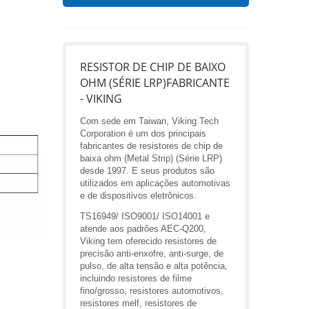
RESISTOR DE CHIP DE BAIXO
OHM (SÉRIE LRP)FABRICANTE
- VIKING
Com sede em Taiwan, Viking Tech
Corporation é um dos principais
fabricantes de resistores de chip de
baixa ohm (Metal Strip) (Série LRP)
desde 1997. E seus produtos são
utilizados em aplicações automotivas
e de dispositivos eletrônicos.
TS16949/ ISO9001/ ISO14001 e
atende aos padrões AEC-Q200,
Viking tem oferecido resistores de
precisão anti-enxofre, anti-surge, de
pulso, de alta tensão e alta potência,
incluindo resistores de filme
fino/grosso, resistores automotivos,
resistores melf, resistores de