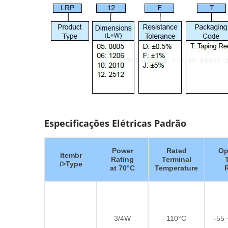
Especificações Elétricas Padrão
Power
Rated
Op
Itembr
Rating
Terminal
/>Type
at 70°C
Temperature
3/4W
110°C
-55