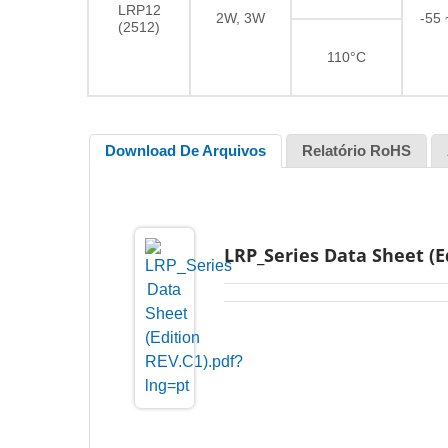
LRP12
2W, 3W
-55
(2512)
110°C
Download De Arquivos
Relatório RoHS
LRP_Series Data Sheet (E