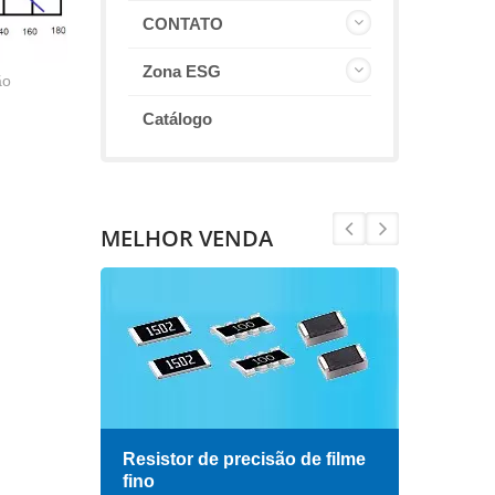
CONTATO
Zona ESG
ão
Catálogo
MELHOR VENDA
Resistor de precisão de filme
Indu
fino