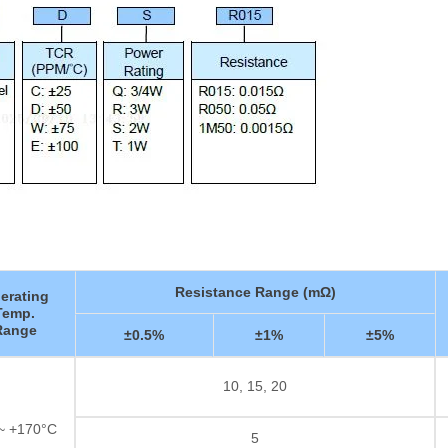
Resistance Range (mΩ)
erating
Temp.
Range
±0.5%
±1%
±5%
10, 15, 20
 ~ +170°C
5