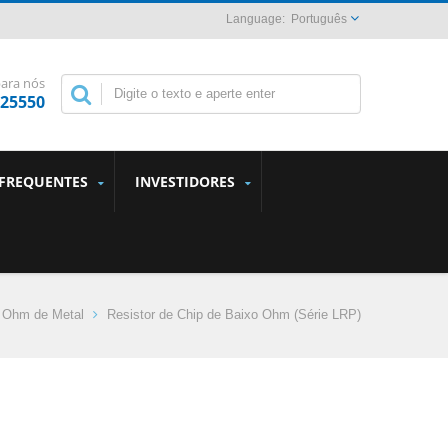
Português
para nós
825550
 FREQUENTES
INVESTIDORES
o Ohm de Metal
Resistor de Chip de Baixo Ohm (Série LRP)