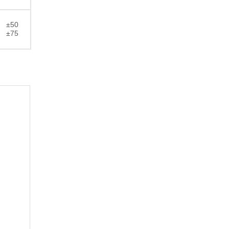
±50
±75