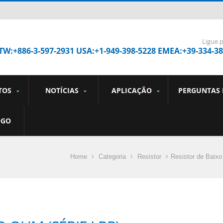
Ligue 
TW:+886-3-597-2931 USA:+1-949-398-5228 EMEA:+39-334-3
TOS
NOTÍCIAS
APLICAÇÃO
PERGUNTAS
OGO
Home
Categoria
Resistor
Resistor de Baix