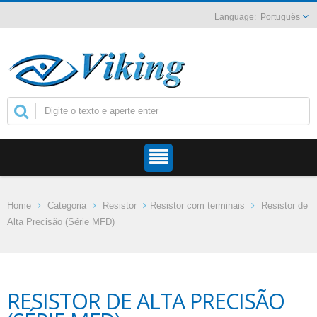
Português
Home
Categoria
Resistor
Resistor com terminais
Resistor de
Alta Precisão (Série MFD)
RESISTOR DE ALTA PRECISÃO