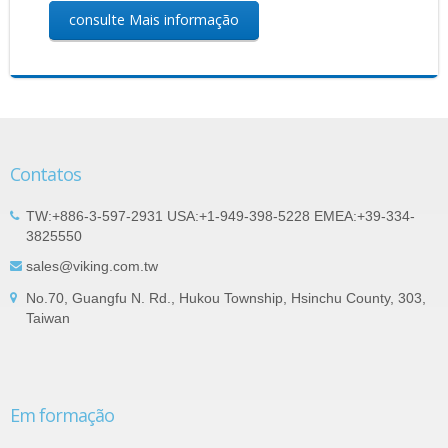
consulte Mais informação
Contatos
TW:+886-3-597-2931 USA:+1-949-398-5228 EMEA:+39-334-
3825550
sales@viking.com.tw
No.70, Guangfu N. Rd., Hukou Township, Hsinchu County, 303,
Taiwan
Em formação