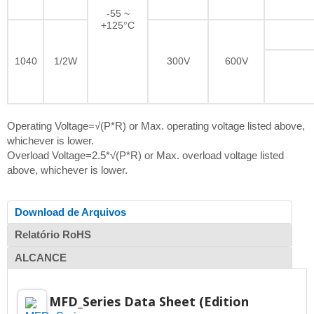
-55 ~
+125°C
1040
1/2W
300V
600V
Operating Voltage=√(P*R) or Max. operating voltage listed above,
whichever is lower.
Overload Voltage=2.5*√(P*R) or Max. overload voltage listed
above, whichever is lower.
Download de Arquivos
Relatório RoHS
ALCANCE
MFD_Series Data Sheet (Edition