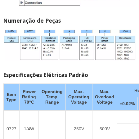
Numeração de Peças
Especificações Elétricas Padrão
R
Power
Operating
Max.
Max.
Item
Rating
Temp.
Operating
Overload
Type
70°C
Range
Voltage
Voltage
±0.02%
0727
1/4W
250V
500V