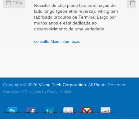
2024
2
Resistor de chip plano tipo terminação de
lado longo (geometria reversa). Viking tem
fabricado produtos de Terminal Largo por
muitos anos e está dedicada ao
desenvolvimento de uma variedade...
consulte Mais informação
Copyright © 2026
Viking Tech Corporation
. All Rights Reserved.
Consulted & Designed by
Ready-Market
.