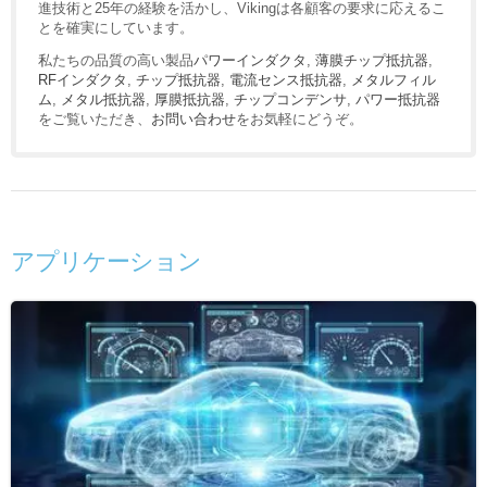
進技術と25年の経験を活かし、Vikingは各顧客の要求に応えるこ
とを確実にしています。
私たちの品質の高い製品
パワーインダクタ
,
薄膜チップ抵抗器
,
RFインダクタ
,
チップ抵抗器
,
電流センス抵抗器
,
メタルフィル
ム
,
メタル抵抗器
,
厚膜抵抗器
,
チップコンデンサ
,
パワー抵抗器
をご覧いただき、
お問い合わせ
をお気軽にどうぞ。
アプリケーション