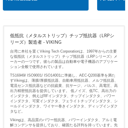
低抵抗（メタルストリップ）チップ抵抗器（LRPシ
リーズ）製造者 - VIKING
台湾に本社を置くViking Tech Corporationは、1997年からの主要
な低抵抗（メタルストリップ）チップ抵抗器（LRPシリーズ）メ
ーカーの一つです。彼らの製品は自動車や電子機器のアプリケー
ション全般で使用されています。
TS16949/ ISO9001/ ISO14001に準拠し、AEC-Q200基準を満た
すVikingは、薄膜/厚膜抵抗器、自動車用抵抗器、メルフ抵抗器、
電流センス抵抗器などの抗硫黄、抗サージ、パルス、高電圧、高
出力精密抵抗器を提供しています。 低ノイズ、低TC、高出力の
インダクタ、例えばRFインダクタ、チップインダクタ、パワー
インダクタ、可変インダクタ、フェライトチップインダクタ、シ
ールドインダクタ、ワイヤー巻きインダクタ、ディップインダク
タなど。
Vikingは、高品質のパワー抵抗器、パワーインダクタ、アルミ電
解コンデンサを提供しており、確固たる評判を持っています。先