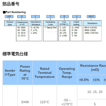
部品番号
標準電気仕様
Resistance Ran
Power
Rated
Operating
(mΩ)
Itembr
Rating
Terminal
Temp.
/>Type
at
Temperature
Range
70°C
±0.5%
±1%
10, 15, 20
-55 ~
3/4W
110°C
+170°C
5