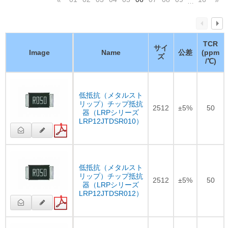
…
TCR
サイ
Image
Name
公差
(ppm
ズ
/℃)
低抵抗（メタルスト
リップ）チップ抵抗
2512
±5%
50
器（LRPシリーズ
LRP12JTDSR010）
低抵抗（メタルスト
リップ）チップ抵抗
2512
±5%
50
器（LRPシリーズ
LRP12JTDSR012）