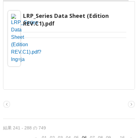
LRP_Series Data Sheet (Edition
REV.C1).pdf
結果 241 - 288 の 749
01
02
03
04
05
06
07
08
09
16
«
»