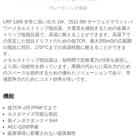
デレーティング曲線
LRP 1206 非常に高い出力 1W、2512 3W サーフェスマウントパ
ワーメタルストリップ抵抗器。大電流を感知するための金属ス
トリップ低抵抗器で、高温に耐えることができます。高温下で
の安定した抵抗ドリフトのための低TCR。最大200mΩの広範囲
の抵抗に対応。170/°Cまでの高温性能に耐えることができま
す。
メタルストリップ抵抗器は、短時間で定格電力の5倍を提供し、
より高い信頼性を持っています。厚膜の代わりに高出力のため
のスペースを節約するための優れたソリューションであり、市
場競争力のためにコスト効率が良いです。
機能
低TCR ±25 PPM/°Cまで
カスタマイズ可能な抵抗
低インダクタンス < 5nH
AEC-Q200準拠
硫黄環境に影響されない硫黄耐性