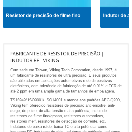
Resistor de precisão de filme fino
Indutor de al
FABRICANTE DE RESISTOR DE PRECISÃO |
INDUTOR RF - VIKING
Com sede em Taiwan, Viking Tech Corporation, desde 1997, é
um fabricante de resistores de ultra precisão. E seus produtos
são utilizados em aplicações automotivas e de dispositivos
eletrônicos, com tolerância de fabricação de até 0,01% e TCR de
até 2 ppm em uma ampla gama de tamanhos de embalagem.
TS16949/ ISO9001/ ISO14001 e atende aos padrões AEC-Q200,
Viking tem oferecido resistores de precisão anti-enxofre, anti-
surge, de pulso, de alta tensão e alta potência, incluindo
resistores de filme fino/grosso, resistores automotivos,
resistores melf, resistores de detecção de corrente, etc.
Indutores de baixa ruído, baixa TC e alta potência, como
indutores RF, indutores de chip, indutores de potência, indutores